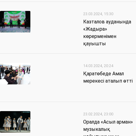
23.03.2024, 15:30
Казталов ауданында
«Жадыра»
көрерменімен
қауышты
14.03.2024, 20:24
Қаратөбеде Амал
мерекесі аталып өтті
23.02.2024, 23:00
Оралда «Асыл арман»
музыкалық