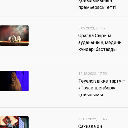
қойылымының
премьерасы өтті
5.09.2023, 21:15
Оралда Сырым
ауданының мәдени
күндері басталды
15.12.2022, 17:50
Тәуелсіздікке тарту –
«Тозақ шеңбері»
қойылымы
25.07.2022, 11:45
Сахнада ән