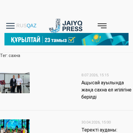
Тег: сахна
8.07.2026, 15:15
Ащысай ауылында
жаңа сахна ел игілігіне
берілді
30.04.2026, 15:00
Теректі ауданы: