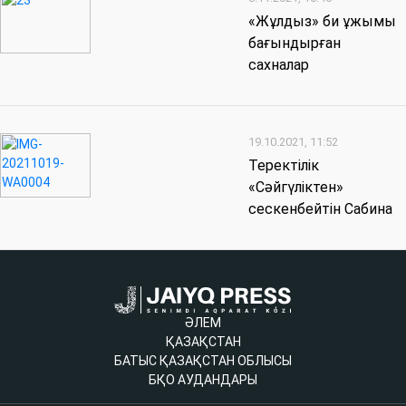
«Жұлдыз» би ұжымы
бағындырған
сахналар
19.10.2021, 11:52
Теректілік
«Сәйгүліктен»
сескенбейтін Сабина
ӘЛЕМ
ҚАЗАҚСТАН
БАТЫС ҚАЗАҚСТАН ОБЛЫСЫ
БҚО АУДАНДАРЫ