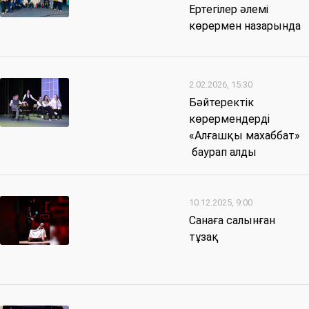
Ертегілер әлемі
көрермен назарында
2.02.2026, 15:30
Бәйтеректік
көрермендерді
«Алғашқы махаббат»
баурап алды
10.12.2025, 9:00
Санаға салынған
тұзақ