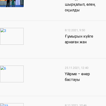
шырқалып, өлең
оқылды
8.12.2021, 9:50
Ғұмырын күйге
арнаған жан
25.11.2021, 12:40
Үйірме – өнер
бастауы
8.11.2021, 10:46