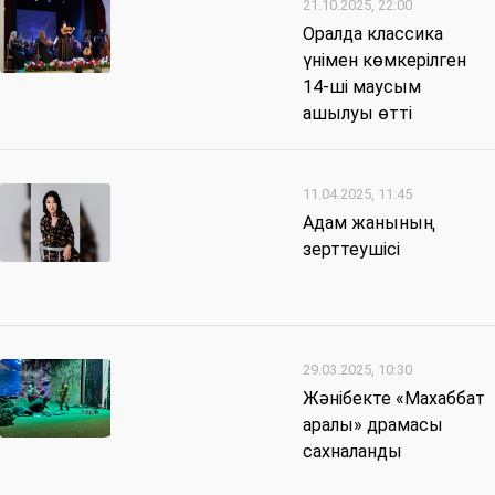
21.10.2025, 22:00
Оралда классика
үнімен көмкерілген
14-ші маусым
ашылуы өтті
11.04.2025, 11:45
Адам жанының
зерттеушісі
29.03.2025, 10:30
Жәнібекте «Махаббат
аралы» драмасы
сахналанды