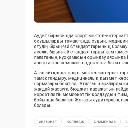
Аудит барысында спорт мектеп-интернатт
оқушыларды тамақтандырудың, медицина
етудің бірыңғай стандарттарының болма
әкеліп, бірыңғай стандарттарды қамтама
палатаның нұсқамасын орындау аясында Қ
анықталған кемшіліктерді жоюға бағытта
Атап айтқанда, спорт мектеп-интернатта
тамақтандыру, медициналық қызмет көрс
нормалары бекітілді. Аталған шараларды 
жағдай жасауға, бюджет қаражатын пайд
көрсетілетін мемлекеттік қолдаудың тиім
бойынша берілген Жоғары аудиторлық па
болады.
интернат
Колледж
Олимпиада
с