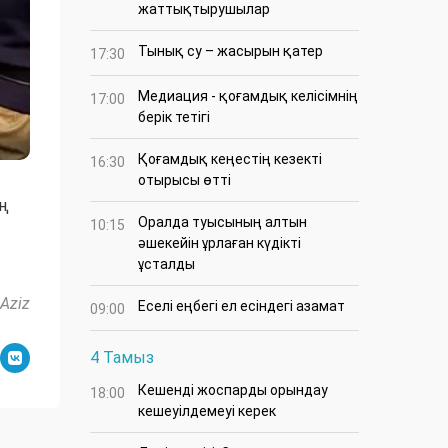
жаттықтырушылар
Тынық су – жасырын қатер
17:30
Медиация - қоғамдық келісімнің
17:00
берік тетігі
Қоғамдық кеңестің кезекті
16:30
отырысы өтті
ың
Оралда туысының алтын
10:15
әшекейін ұрлаған күдікті
ұсталды
Aziz
Еселі еңбегі ел есіндегі азамат
09:00
4 Тамыз
Кешенді жоспарды орындау
18:00
кешеуілдемеуі керек