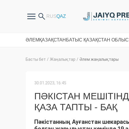
ӘЛЕМ
ҚАЗАҚСТАН
БАТЫС ҚАЗАҚСТАН ОБЛЫ
Басты бет
/
Жаңалықтар
/
Әлем жаңалықтары
30.01.2023, 16:45
ПӘКІСТАН МЕШІТІН
ҚАЗА ТАПТЫ - БАҚ
Пәкістанның Ауғанстан шекара
болған жарылыстан кемінде 19 