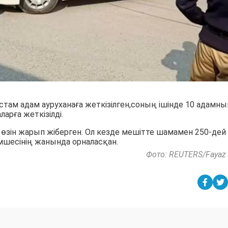
стам адам ауруханаға жеткізілген,соның ішінде 10 адамн
арға жеткізілді.
өзін жарып жіберген. Ол кезде мешітте шамамен 250-дей
імшесінің жанында орналасқан.
Фото: REUTERS/Fayaz 