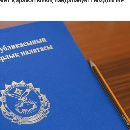
жет қаражатының пайдалануы тиімділігіне