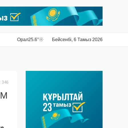
Орал
25.6°
Бейсенбі, 6 Тамыз 2026
 346
АМ
не