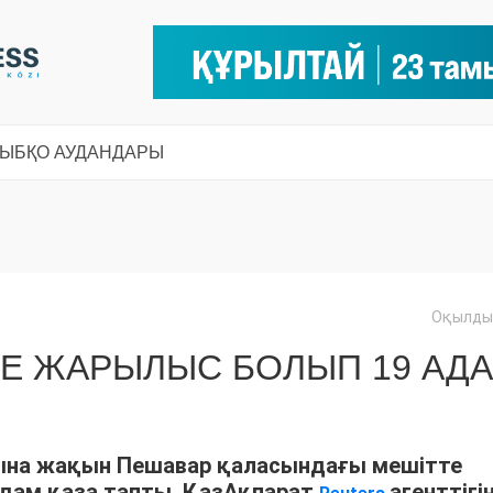
СЫ
БҚО АУДАНДАРЫ
Оқылды:
ДЕ ЖАРЫЛЫС БОЛЫП 19 АД
сына жақын Пешавар қаласындағы мешітте
адам қаза тапты. ҚазАқпарат
агенттігі