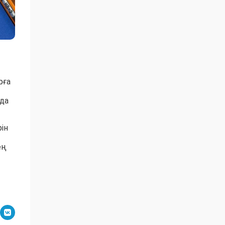
рға
да
ін
ең