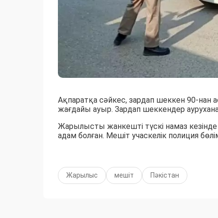
Ақпаратқа сәйкес, зардап шеккен 90-нан а
жағдайы ауыр. Зардап шеккендер ауруханал
Жарылысты жанкешті түскі намаз кезінде 
адам болған. Мешіт учаскелік полиция бөл
Жарылыс
мешіт
Пәкістан