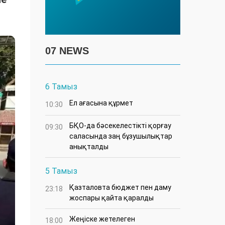
07 NEWS
6 Тамыз
Ел ағасына құрмет
10:30
БҚО-да бәсекелестікті қорғау
09:30
саласында заң бұзушылықтар
анықталды
5 Тамыз
Қазталовта бюджет пен даму
23:18
жоспары қайта қаралды
Жеңіске жетелеген
18:00