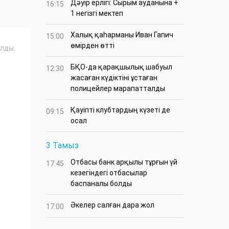
Дәуір ерлігі: Сырым ауданына +
16:15
1 негізгі мектеп
Халық қаһарманы Иван Гапич
15:00
өмірден өтті
лды:
БҚО-да қарақшылық шабуыл
12:30
жасаған күдіктіні ұстаған
полицейлер марапатталды
Қауіпті клубтардың күзеті де
09:15
осал
3 Тамыз
Отбасы банк арқылы тұрғын үй
17:45
кезегіндегі отбасылар
баспаналы болды
Әкелер салған дара жол
17:00