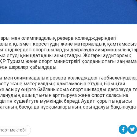
ары мен олимпиадалық резерв колледждеріндегі
лық қызмет көрсетудің және материалдық қамтамасыз
уы өңірлердегі спортшыларды даярлауда айырмашылықта
сыз етуді қиындатқаны анықталды. Жоғары аудиторлық
Р Туризм және спорт министрлігі қолданыстағы заңнама
лған шаралар қабылдады.
ры мен олимпиадалық резерв колледждері тәрбиеленушілер
ету және материалдық қамтамасыз етудің бірыңғай
іске асыру өңірге байланыссыз спортшыларды даярлауда т
аланудың ашықтығын арттыруға және спорт саласына
ділігін күшейтуге мүмкіндік береді. Аудит қорытындысы
латаның басқа да нұсқамаларының орындалуы бақылауда
порт мектебі