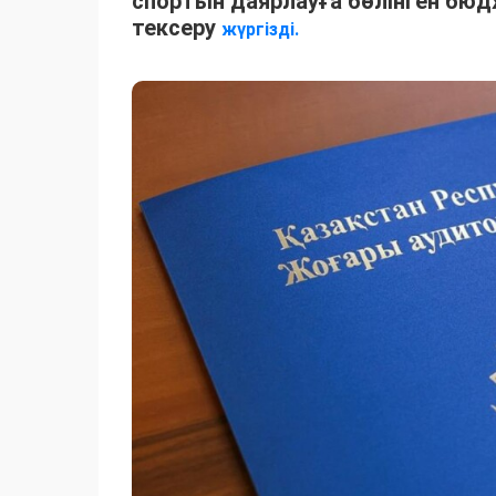
спортын даярлауға бөлінген бюд
тексеру
жүргізді.