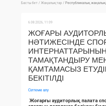
Басты бет
/
Жаңалықтар
/
Республикалық жаңалық
6.08.2026, 11:09
ЖОҒАРЫ АУДИТОРЛЫ
НӘТИЖЕСІНДЕ СПОР
ИНТЕРНАТТАРЫНЫҢ
ТАМАҚТАНДЫРУ МЕ
ҚАМТАМАСЫЗ ЕТУДІ
БЕКІТІЛДІ
Сілтеме алу
Жоғарғы аудиторлық палата спо