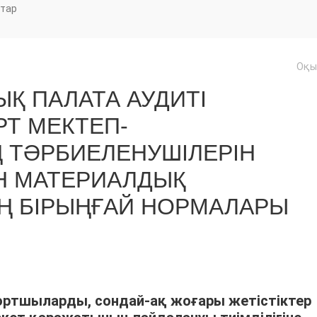
тар
Оқы
Қ ПАЛАТА АУДИТІ
Т МЕКТЕП-
 ТӘРБИЕЛЕНУШІЛЕРІН
Н МАТЕРИАЛДЫҚ
Ң БІРЫҢҒАЙ НОРМАЛАРЫ
ртшыларды, сондай-ақ жоғары жетістіктер