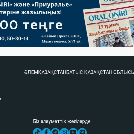
ӘЛЕМ
ҚАЗАҚСТАН
БАТЫС ҚАЗАҚСТАН ОБЛЫС
р
і
Біз әлеуметтік желілерде