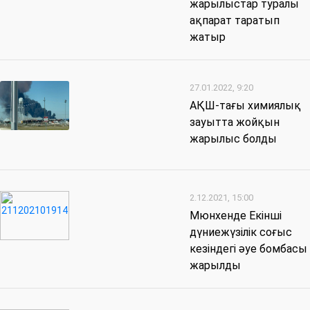
жарылыстар туралы
ақпарат таратып
жатыр
27.01.2022, 9:20
АҚШ-тағы химиялық
зауытта жойқын
жарылыс болды
2.12.2021, 15:00
Мюнхенде Екінші
дүниежүзілік соғыс
кезіндегі әуе бомбасы
жарылды