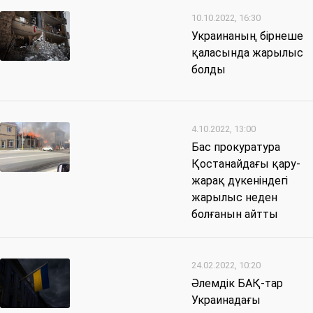
10.10.2022, 16:30
Украинаның бірнеше
қаласында жарылыс
болды
4.10.2022, 13:00
Бас прокуратура
Қостанайдағы қару-
жарақ дүкеніндегі
жарылыс неден
болғанын айтты
24.02.2022, 10:20
Әлемдік БАҚ-тар
Украинадағы