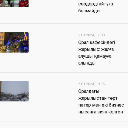
сөздерді айтуға
болмайды
7.01.2024, 12:00
Орал кафесіндегі
жарылыс: жалға
алушы қамауға
алынды
5.01.2024, 18:16
Оралдағы
жарылыстан төрт
пәтер мен екі бизнес
нысанға зиян келген