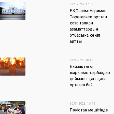
4.01.2024, 17:58
БҚО әкімі Нариман
Төреғалиев өрттен
қаза тапқан
азаматтардың
отбасына көңіл
айтты
6.09.2023, 10:45
Байзақтағы
жарылыс: сарбаздар
қойманы қасақана
өртеген бе?
30.01.2023, 16:45
Пәкістан мешітінде