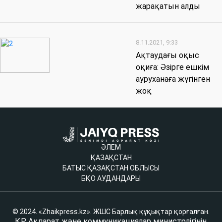
жарақатын алды
8.11.2021, 9:33
Ақтаудағы оқыс
оқиға: Әзірге ешкім
ауруханаға жүгінген
жоқ
ӘЛЕМ
ҚАЗАҚСТАН
БАТЫС ҚАЗАҚСТАН ОБЛЫСЫ
БҚО АУДАНДАРЫ
© 2024. «Zhaikpress.kz». ЖШС Барлық құқықтар қорғалған.
ҚР Ақпарат және коммуникациялар министрлігінің