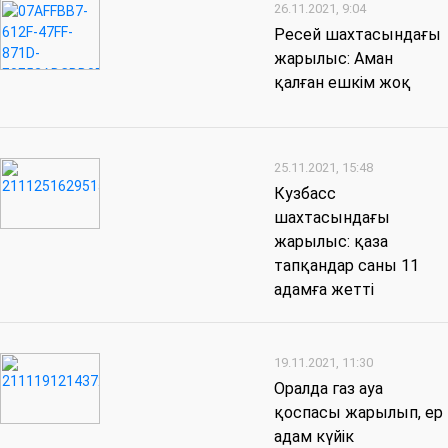
26.11.2021, 9:04
Ресей шахтасындағы
жарылыс: Аман
қалған ешкім жоқ
25.11.2021, 15:48
Кузбасс
шахтасындағы
жарылыс: қаза
тапқандар саны 11
адамға жетті
19.11.2021, 11:30
Оралда газ ауа
қоспасы жарылып, ер
адам күйік