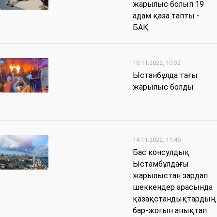
жарылыс болып 19
адам қаза тапты -
БАҚ
16.11.2022, 10:32
Ыстанбұлда тағы
жарылыс болды
14.11.2022, 11:45
Бас консулдық
Ыстамбұлдағы
жарылыстан зардап
шеккендер арасында
қазақстандықтардың
бар-жоғын анықтап