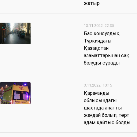
жатыр
13.11.2022, 22:35
Бас консулдық
Түркиядағы
Қазақстан
азаматтарынан сақ
болуды сұрады
3.11.2022, 10:15
Қарағанды ​​
облысындағы
шахтада апатты
жағдай болып, төрт
адам қайтыс болды