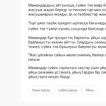
Мамандардың айтуынша, сүйек тіні өмірі б
жасуша жауап береді: остеокластар мен ос
жасушаларын жояды, ал остеобластар жа
"Бұл цикл тәулік ішіндегі ырғаққа бағынад
сүйек тіні түзілуі күннің соңында белсенді ж
Мамандар бұл процестің барлығы ұйқы ыр
байланысты екенін айтты. Олардың сөзінше
тежеп, сүйек тіні бұзылуын баяулатуы мүмк
"Жас ұлғайған сайын мелатониннің бөлінуі а
ғалым.
Мамандар сүйек саулығын сақтау үшін ұй
ұйқы режимін ұстануға, ұйықтардан бір са
ұйықтауға кеңес берді.
буын ауруы
сүйек ауруы
Ұйқы