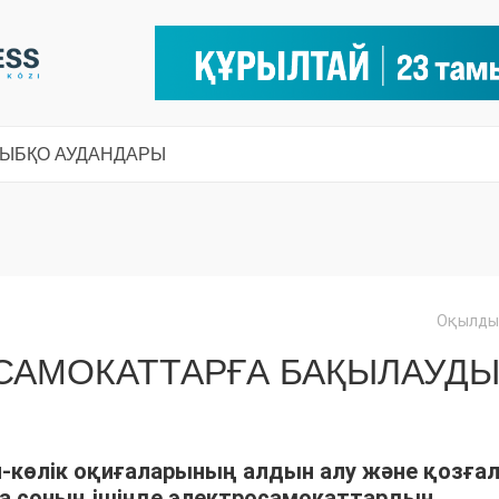
СЫ
БҚО АУДАНДАРЫ
Оқылды:
САМОКАТТАРҒА БАҚЫЛАУД
-көлік оқиғаларының алдын алу және қозға
да соның ішінде электросамокаттардың