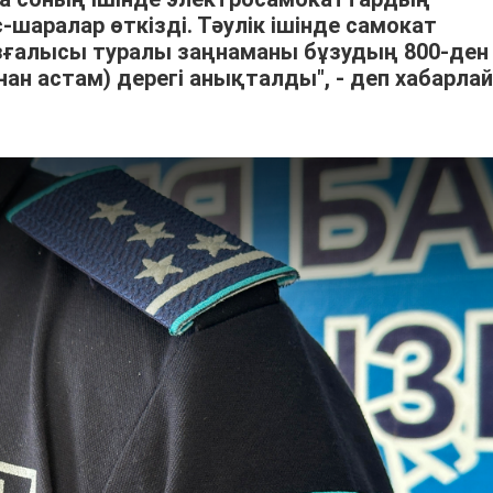
шаралар өткізді. Тәулік ішінде самокат
озғалысы туралы заңнаманы бұзудың 800-ден
нан астам) дерегі анықталды", - деп хабарла