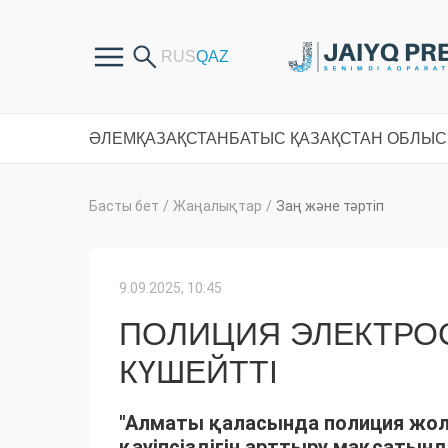
ӘЛЕМ
ҚАЗАҚСТАН
БАТЫС ҚАЗАҚСТАН ОБЛЫ
Басты бет
/
Жаңалықтар
/
Заң және тәртіп
9.09.2025, 10:45
ПОЛИЦИЯ ЭЛЕКТРО
КҮШЕЙТТІ
"Алматы қаласында полиция жол
қауіпсіздігін арттыру мақсатын