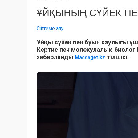
ҰЙҚЫНЫҢ СҮЙЕК ПЕ
Сілтеме алу
Ұйқы сүйек пен буын саулығы үш
Кертис пен молекулалық биолог К
хабарлайды
тілшісі.
Massaget.kz