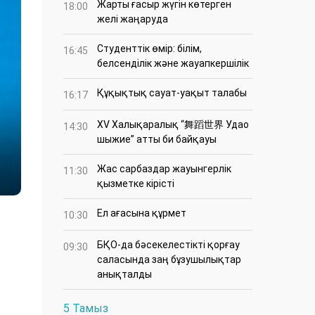
Жарты ғасыр жүгін көтерген
18:00
желі жаңаруда
Студенттік өмір: білім,
16:45
белсенділік және жауапкершілік
Құқықтық сауат-уақыт талабы
16:17
XV Халықаралық “舞蹈世界 Удао
14:30
шыжие” атты би байқауы
Жас сарбаздар жауынгерлік
11:30
қызметке кірісті
Ел ағасына құрмет
10:30
БҚО-да бәсекелестікті қорғау
09:30
саласында заң бұзушылықтар
анықталды
5 Тамыз