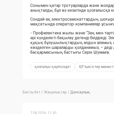
Сонымен қатар тротуарларда және жолда
анықталды, бұл өз кезегінде қозғалысқа к
Сондай-ақ электросамокаттардың шоғырла
мақсатында оператор-компаниялар ұсынғ
- Профилактика жылы және “Заң мен тәртіп”
әрі күнделікті бақылау дегенді білдіреді
құқық бұзушылықтардың алдын аламыз, ер
көзделген шараларды қолданамыз, – деді 
басқармасының бастығы Серік Шумаев.
қозғалыс қауіпсіздігі
ҚР Ішкі істер минист
Басты бет
/
Жаңалықтар
/
Денсаулық
7.08.2026, 11:30