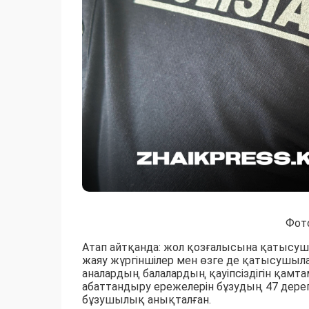
Фот
Атап айтқанда: жол қозғалысына қатысуш
жаяу жүргіншілер мен өзге де қатысушыла
аналардың балалардың қауіпсіздігін қамт
абаттандыру ережелерін бұзудың 47 дере
бұзушылық анықталған.