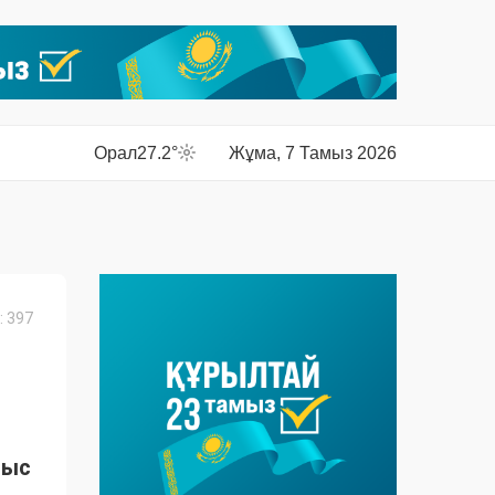
Орал
27.2°
Жұма, 7 Тамыз 2026
 397
Ы
лыс