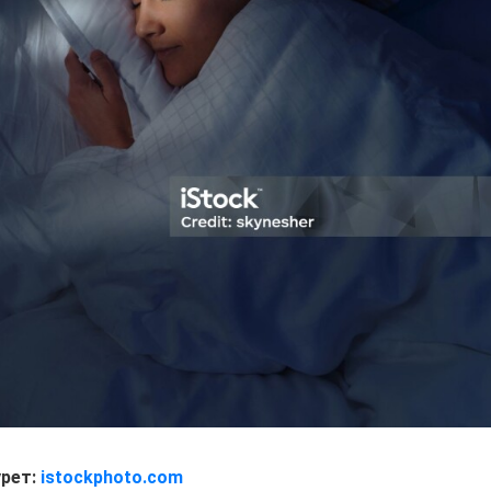
урет:
istockphoto.com