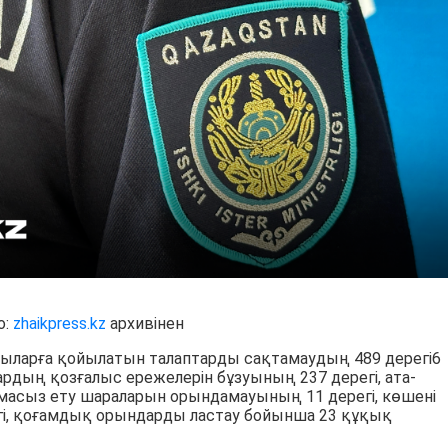
о:
zhaikpress.kz
архивінен
ыларға қойылатын талаптарды сақтамаудың 489 дерегі6
рдың қозғалыс ережелерін бұзуының 237 дерегі, ата-
амасыз ету шараларын орындамауының 11 дерегі, көшені
гі, қоғамдық орындарды ластау бойынша 23 құқық