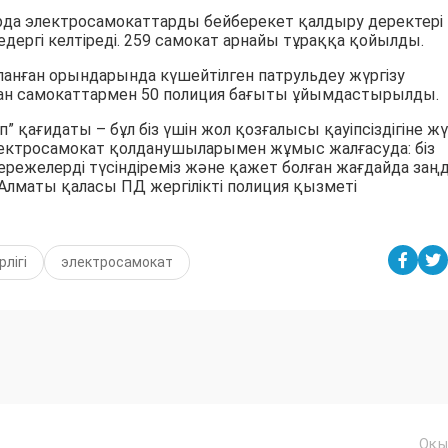
рда электросамокаттарды бейберекет қалдыру деректері
едергі келтіреді. 259 самокат арнайы тұраққа қойылды.
нған орындарында күшейтілген патрульдеу жүргізу
ан самокаттармен 50 полиция бағыты ұйымдастырылды.
 қағидаты – бұл біз үшін жол қозғалысы қауіпсіздігіне жү
. Электросамокат қолданушыларымен жұмыс жалғасуда: біз
ежелерді түсіндіреміз және қажет болған жағдайда заң
Алматы қаласы ПД жергілікті полиция қызметі
рлігі
электросамокат
Оқы