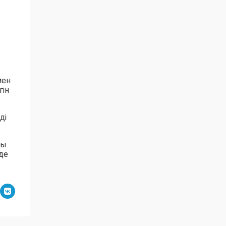
мен
гін
ді
ты
де