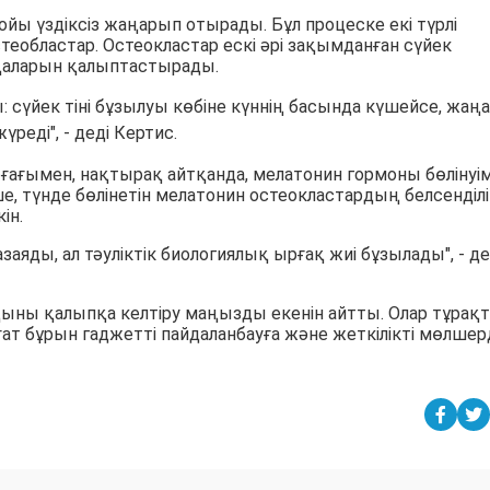
ойы үздіксіз жаңарып отырады. Бұл процеске екі түрлі
теобластар. Остеокластар ескі әрі зақымданған сүйек
ңаларын қалыптастырады.
ы: сүйек тіні бұзылуы көбіне күннің басында күшейсе, жаңа
үреді", - деді Кертис.
ғағымен, нақтырақ айтқанда, мелатонин гормоны бөлінуі
, түнде бөлінетін мелатонин остеокластардың белсенділі
ін.
заяды, ал тәуліктік биологиялық ырғақ жиі бұзылады", - де
қыны қалыпқа келтіру маңызды екенін айтты. Олар тұрақ
ғат бұрын гаджетті пайдаланбауға және жеткілікті мөлшер