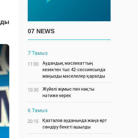
йды
07 NEWS
7 Тамыз
Аудандық мәслихаттың
11:00
кезектен тыс 42-сессиясында
маңызды мәселелер қаралды
Жүйелі жұмыс пен нақты
10:30
нәтиже керек
6 Тамыз
Қазталов ауданында жаңа өрт
20:15
сөндіру бекеті ашылды