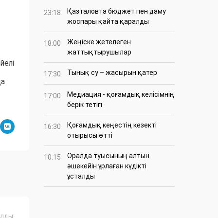
Қазталовта бюджет пен даму
23:18
жоспары қайта қаралды
Жеңіске жетелеген
18:00
жаттықтырушылар
йелі
Тынық су – жасырын қатер
17:30
да
Медиация - қоғамдық келісімнің
17:00
берік тетігі
Қоғамдық кеңестің кезекті
16:30
отырысы өтті
Оралда туысының алтын
10:15
әшекейін ұрлаған күдікті
ұсталды
лды: