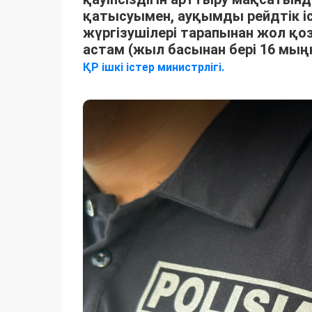
қатысуымен, ауқымды рейдтік іс-
жүргізушілері тарапынан жол қ
астам (жыл басынан бері 16 мың
ҚР ішкі істер министрлігі.