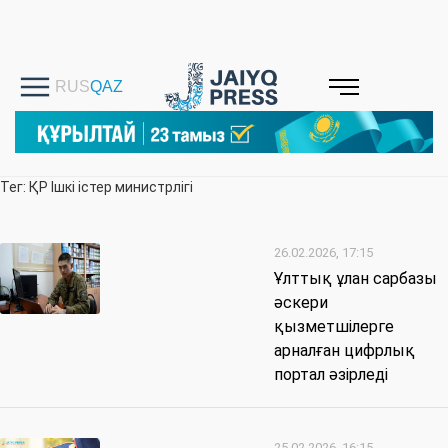
Тег: ҚР Ішкі істер министрлігі
26.02.2026, 17:15
Ұлттық ұлан сарбазы
әскери
қызметшілерге
арналған цифрлық
портал әзірледі
25.02.2026, 16:15