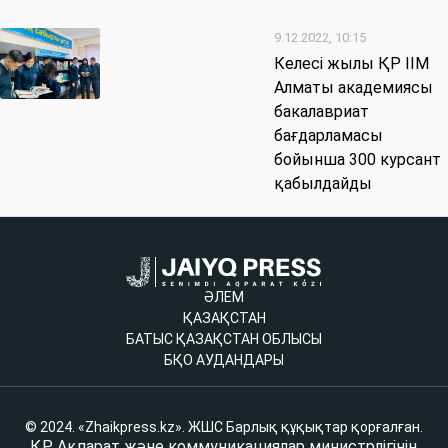
9.12.2022, 10:15
Келесі жылы ҚР ІІМ
Алматы академиясы
бакалавриат
бағдарламасы
бойынша 300 курсант
қабылдайды
ӘЛЕМ
ҚАЗАҚСТАН
БАТЫС ҚАЗАҚСТАН ОБЛЫСЫ
БҚО АУДАНДАРЫ
© 2024. «Zhaikpress.kz». ЖШС Барлық құқықтар қорғалған.
ҚР Ақпарат және коммуникациялар министрлігінің