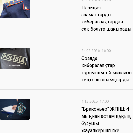
Полиция
азаматтарды
кибералаяқтардан
сақ болуға шақырады
24.02.2026, 16:00
Оралда
кибералаяқтар
тұрғынның 5 миллион
теңгесін жымқырды
1.12.2025, 17:00
“Браконьер” ЖПІШ: 4
мыңнан астам құқық
бұзушы
жауапкершілікке