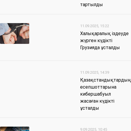
тартылды
11.09.2025, 15:22
Халықаралық іздеуде
жүрген күдікті
Грузияда ұсталды
11.09.2025, 14:39
Қазақстандықтардың
есепшоттарына
кибершабуыл
жасаған күдікті
ұсталды
9.09.2025, 10:45