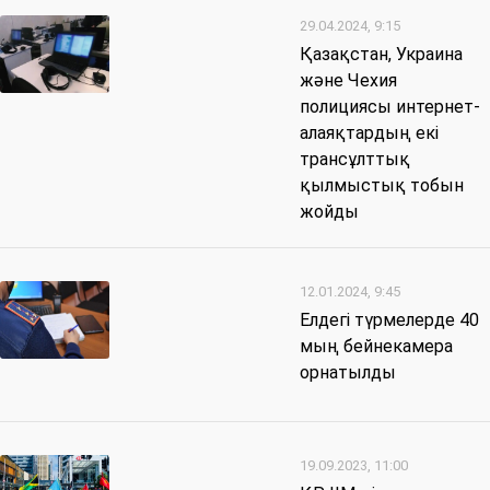
29.04.2024, 9:15
Қазақстан, Украина
және Чехия
полициясы интернет-
алаяқтардың екі
трансұлттық
қылмыстық тобын
жойды
12.01.2024, 9:45
Елдегі түрмелерде 40
мың бейнекамера
орнатылды
19.09.2023, 11:00