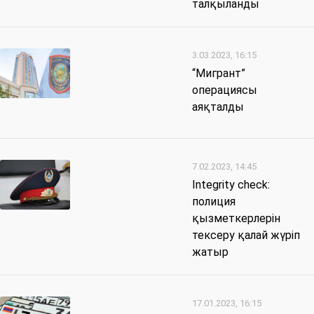
талқыланды
3.03.2023, 16:15
“Мигрант”
операциясы
аяқталды
7.02.2023, 14:45
Integrity check:
полиция
қызметкерлерін
тексеру қалай жүріп
жатыр
17.01.2023, 16:15