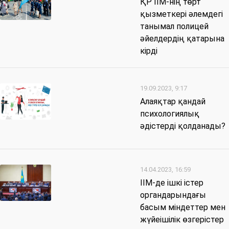
ҚР ІІМ-нің төрт
қызметкері әлемдегі
танымал полицей
әйелдердің қатарына
кірді
19.09.2023, 9:17
Алаяқтар қандай
психологиялық
әдістерді қолданады?
14.04.2023, 16:59
ІІМ-де ішкі істер
органдарындағы
басым міндеттер мен
жүйеішілік өзгерістер