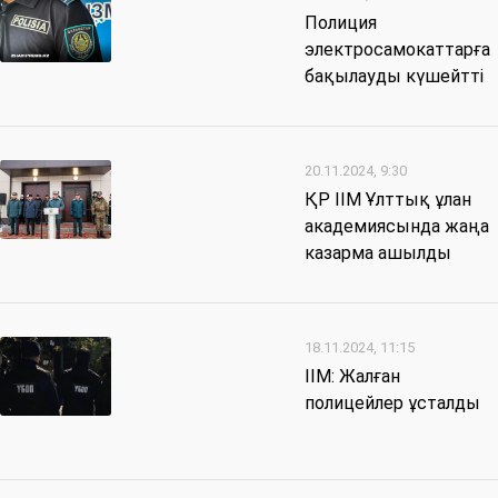
Полиция
электросамокаттарға
бақылауды күшейтті
20.11.2024, 9:30
ҚР ІІМ Ұлттық ұлан
академиясында жаңа
казарма ашылды
18.11.2024, 11:15
ІІМ: Жалған
полицейлер ұсталды