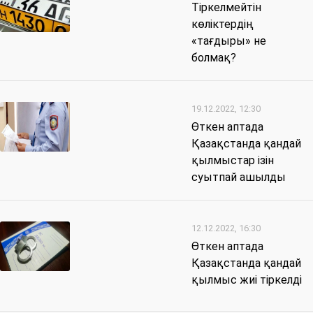
Тіркелмейтін
көліктердің
«тағдыры» не
болмақ?
19.12.2022, 12:30
Өткен аптада
Қазақстанда қандай
қылмыстар ізін
суытпай ашылды
12.12.2022, 16:30
Өткен аптада
Қазақстанда қандай
қылмыс жиі тіркелді