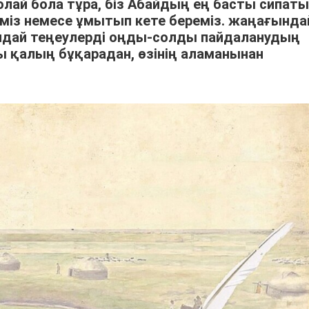
олай бола тұра, біз Абайдың ең басты сипаты
із немесе ұмытып кете береміз. жаңағында
ндай теңеулерді оңды-солды пайдаланудың
қы қалың бұқарадан, өзінің аламанынан