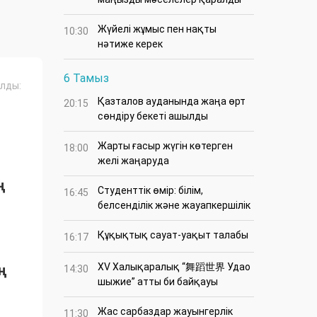
Жүйелі жұмыс пен нақты
10:30
нәтиже керек
6 Тамыз
лды:
Қазталов ауданында жаңа өрт
20:15
сөндіру бекеті ашылды
Жарты ғасыр жүгін көтерген
18:00
желі жаңаруда
ң
Студенттік өмір: білім,
16:45
белсенділік және жауапкершілік
Құқықтық сауат-уақыт талабы
16:17
XV Халықаралық “舞蹈世界 Удао
ң
14:30
шыжие” атты би байқауы
Жас сарбаздар жауынгерлік
11:30