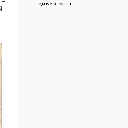
 –
қызметке кірісті
й