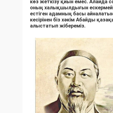
көз жеткізу қиын емес. Алайда с
оның халықшылдығын ескермейм
естіген адамның басы айналаты
кесірінен біз хәкім Абайды қаза
алыстатып жібереміз.