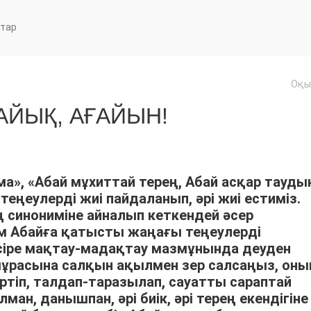
тар
Оқы
ЙЫҚ, АҒАЙЫН!
ма», «Абай мұхиттай терең, Абай асқар тауды
теңеулерді жиі пайдаланып, әрі жиі естиміз.
ің синониміне айналып кеткендей әсер
ым Абайға қатысты жаңағы теңеулерді
әсіре мақтау-мадақтау мазмұнында деуден
мұрасына салқын ақылмен зер салсаңыз, оны
ртіп, талдап-таразылап, сауатты сараптай
ан, данышпан, әрі биік, әрі терең екендігіне