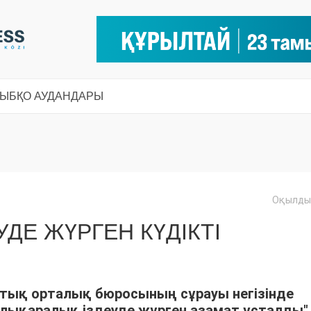
СЫ
БҚО АУДАНДАРЫ
Оқылды:
ДЕ ЖҮРГЕН КҮДІКТІ
ттық орталық бюросының сұрауы негізінде
лықаралық іздеуде жүрген азамат ұсталды",