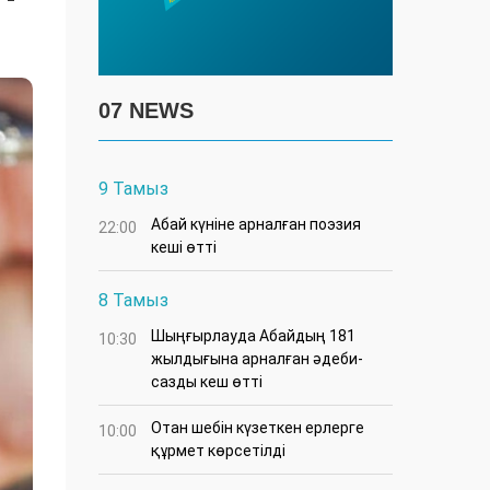
07 NEWS
9 Тамыз
Абай күніне арналған поэзия
22:00
кеші өтті
8 Тамыз
Шыңғырлауда Абайдың 181
10:30
жылдығына арналған әдеби-
сазды кеш өтті
Отан шебін күзеткен ерлерге
10:00
құрмет көрсетілді