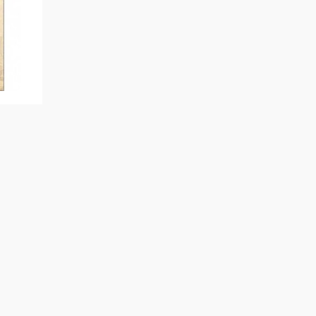
ам.
а
ық
с»
,
ға,