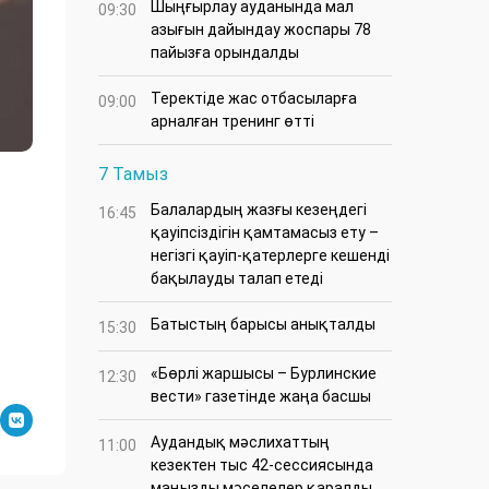
​Шыңғырлау ауданында мал
09:30
азығын дайындау жоспары 78
пайызға орындалды
​Теректіде жас отбасыларға
09:00
арналған тренинг өтті
7 Тамыз
Балалардың жазғы кезеңдегі
16:45
қауіпсіздігін қамтамасыз ету –
негізгі қауіп-қатерлерге кешенді
бақылауды талап етеді
Батыстың барысы анықталды
15:30
.
«Бөрлі жаршысы – Бурлинские
12:30
вести» газетінде жаңа басшы
Аудандық мәслихаттың
11:00
кезектен тыс 42-сессиясында
маңызды мәселелер қаралды