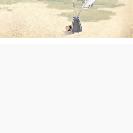
елі қазағының – қайран жұртының қақ ортасында өткен ад
ондай болу қайда, яғни Абайдай болу қайда немесе Абай
ан іргесін аулақ салуға еш негіз жоқ. Осы орайда
, ұқсап бақ,
Бір ғалымды көрсеңіз, Ондай болмақ қайд
?! Демек, Абай – бүкілхалықтық еліктеуге, қалың бұқарал
ен, оның «
Біріңді қазақ, бірің дос, Көрмесең істің бәрі бо
е өзгеден»
немесе «
Аз күндік ғұмырыңды тату өткіз,
тін ғибрат-өсиеттерін ханнан қарашаға дейін, қалың
өмірлік ұстанымына, бала тәрбиесіндегі басты бағыт-бағдар
 пе?!