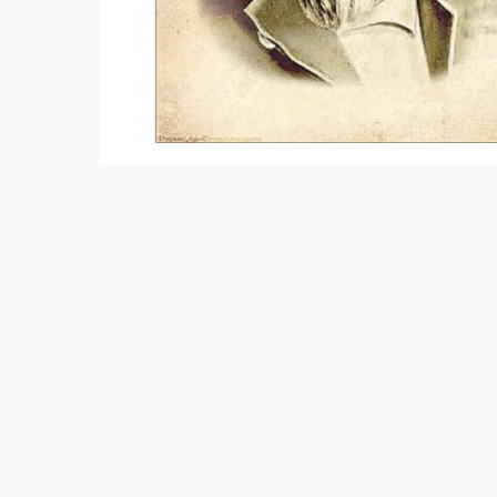
Ал, шын мәнінде, Абай бүкіл өмірі қалың 
Ендеше, қарапайым қазаққа «Ойбай, бізге 
армандағандай адам болу қайда?» деп Абайд
Құнанбайдың Абайының өзі: «
Болмасаң да
деп, Айтпа ғылым сүйсеңіз»
деді емес пе
үлгі-өнеге алуға әбден лайық тұлға. Мәсел
«
Өзіңде бармен көзге ұрып, артылам дем
Жетпесе, біріңдікін бірің жеткіз»
деп келе
бұқарадан ат үстіндегі азаматтарға дейін 
негізгі қағидаға айналдырса, керемет емес
Өсек, өтірік, мақтаншақ,
Еріншек, бекер мал шашпақ –