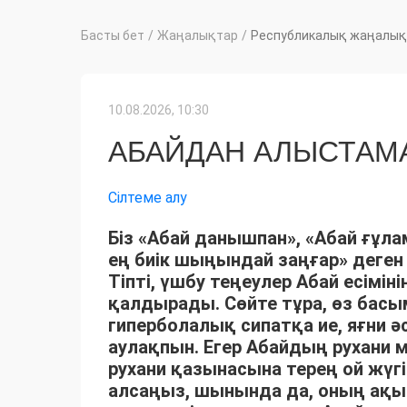
Басты бет
/
Жаңалықтар
/
Республикалық жаңалық
10.08.2026, 10:30
АБАЙДАН АЛЫСТАМА
Сілтеме алу
Біз «Абай данышпан», «Абай ғұла
ең биік шыңындай заңғар» деген 
Тіпті, үшбу теңеулер Абай есімін
қалдырады. Сөйте тұра, өз бас
гиперболалық сипатқа ие, яғни 
аулақпын. Егер Абайдың рухани 
рухани қазынасына терең ой жүгі
алсаңыз, шынында да, оның ақылм