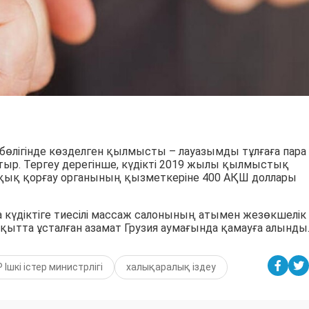
бөлігінде көзделген қылмысты – лауазымды тұлғаға пара
тыр. Тергеу дерегінше, күдікті 2019 жылы қылмыстық
ұқық қорғау органының қызметкеріне 400 АҚШ доллары
а күдіктіге тиесілі массаж салонының атымен жезөкшелік
уақытта ұсталған азамат Грузия аумағында қамауға алынды
 Ішкі істер министрлігі
халықаралық іздеу