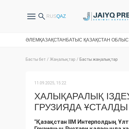
ӘЛЕМ
ҚАЗАҚСТАН
БАТЫС ҚАЗАҚСТАН ОБЛЫ
Басты бет
/
Жаңалықтар
/
Басты жаңалықтар
11.09.2025, 15:22
ХАЛЫҚАРАЛЫҚ ІЗДЕУ
ГРУЗИЯДА ҰСТАЛДЫ
"Қазақстан ІІМ Интерполдың Ұл
Грузияның Рустави қаласында ха