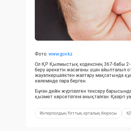
Фото:
www.gov.kz
Ол ҚР Қылмыстық кодексінің 367-бабы 2-
беру әрекетін жасағаны үшін айыпталып о
жауапкершіліктен жалтару мақсатында қ
көлемінде пара берген.
Бұған дейін жүргізілген тексеру барысынд
қызмет көрсетілгені анықталған. Қазіргі 
Интерполдың Ұлттық орталық бюросы
ҚР