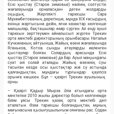
Ескі қыстау (Старое зимовье) көлінің солтүстік
жағалауында орналасқан» деген жолдарды
оқыдық. Жергілікті тарихшы Сара
Мұхамбетованың дерегінше, мұнда ХІХ ғасырдың
екінші жартысына дейін, яғни казактар келгенше
малшылар, бақташылар өмір сүрген. Ал енді ауыл
тарихын зерттеумен айналысып жүрген Трекин
орта мектебі директорының орынбасары Наталья
Кучкинаның айтуынша, Жайық өзені жағалауында
Яганьков, Котов сынды атауларды иеленген
қыстаулар болған. Солардың арасында Ескі
қыстау (Старое зимовье) да бар. Ауыл маңындағы
суат әлі солай аталады. Жайық өзенінің суы
тасыған кезде осы қыстақтар жиі су астында
қалғандықтан, мұндағы тұрғындар қауіпсіз
орынға көшкен. Бұл – қазіргі Трекин ауылының
орны.
– Қазіргі Қадыр Мырза Әли атындағы орта
мектепке 2010 жылы директор болып келгенімде
білім ұясы Трекин қазақ орта мектебі деп
аталатын. Өзім тарихшы болғандықтан, мұның
мағынасына қызығушылығым оянғаны рас. Содан