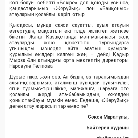
көп болуы себепті «Бекіре» деп қоюды ұсынса,
қандастарымыз «Жерұйық» пен «Байқоныс»
атауларын қолайлы көріп отыр.
Қысқасы, мұнда саяси сауатты, ауыл атауын
өзгертудің мақсатын екі тілде жіліктеп жеткізе
білетін, Жаңа Қазақстанда мән-мағынасы жоқ
атауларды жою қажеттігін тұрғындарға
ұғынықты мәнерде айта алатын құзырлы
құрылым өкілдері келгені жөн, – дейді Қадыр
Мырза Әли атындағы орта мектептің директоры
Нұрсәуле Тәліпова.
Дұрыс пікір, жөн сөз. Ал біздің өз тарапымыздан
алып-қосарымыз, аталмыш ауылдай сулы-нулы,
яғни тұрмыс-тіршілікке, мал-жанға, шаруаға өте
қолайлы жерді ата-бабамыздың ежелден
қоныстанбауы мүмкін емес. Ендеше, «Жерұйық»
деген атау жарасып тұр емес пе?
Сәкен Мұратұлы,
Бәйтерек ауданы