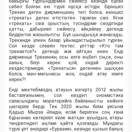
байырғы тұрғындармен сөйлесу кезінде бұған
себеп болған екі түрлі нұсқа естідік. Біріншісі
Трекин деген диірменшінің тегі болса, екіншісі
«трекать» деген етістіктен тараған сөз. Яғни
«трекать» сөзі орыстың түсіндірме сөздігінде
қатты, дабырлап сөйлесу, айқайлау дегенді
білдіретіні жазылыпты. Бұл шындыққа жанасады,
Трекинде үлкен базар ұйымдастырылып тұрған.
Сол кезде славян тектес ұлттар «Кто там
трекается?» дегенді жиі айтқан екен. Енді
диірменші Трекиннің осы елге еңбегі сіңсе, оны
халық білуі керек қой, ондай деректі
кездестірмедік. «Трекаться» дегеннен шыққан
болса, мән-мағынасы жоқ ондай атау кімге
керек?!
Енді мектебіміздің атауын өзгерту 2012 жылы
басталғанымен, сол кездегі ономастика
саласындағы мораторийға байланысты кейінге
шегеріле берді. Тек 2020 жылы білім ұясына
Қадыр Мырза Әлидің есімі берілген соң ғана
бұрыннан көтеріліп келе жатқан ауылдың атауы
төңірегіндегі әңгіме қайта қозғалды. Мұндағы
түрлі ұлт өкілдері «Еуразия», кезінде қызыл балық