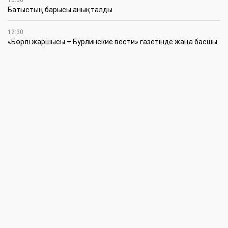
15:30
Батыстың барысы анықталды
12:30
«Бөрлі жаршысы – Бурлинские вести» газетінде жаңа басшы
11:00
Аудандық мәслихаттың кезектен тыс 42-сессиясында
маңызды мәселелер қаралды
10:30
Жүйелі жұмыс пен нақты нәтиже керек
6 Тамыз
20:15
Қазталов ауданында жаңа өрт сөндіру бекеті ашылды
18:00
Жарты ғасыр жүгін көтерген желі жаңаруда
16:45
Студенттік өмір: білім, белсенділік және жауапкершілік