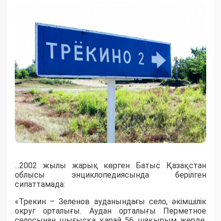
...2002 жылы жарық көрген Батыс Қазақстан
облысы энциклопедиясында берілген
сипаттамада:
«Трекин – Зеленов ауданындағы село, әкімшілік
округ орталығы. Аудан орталығы Перметное
селосынан шығысқа қарай 56 шақырым жерде,