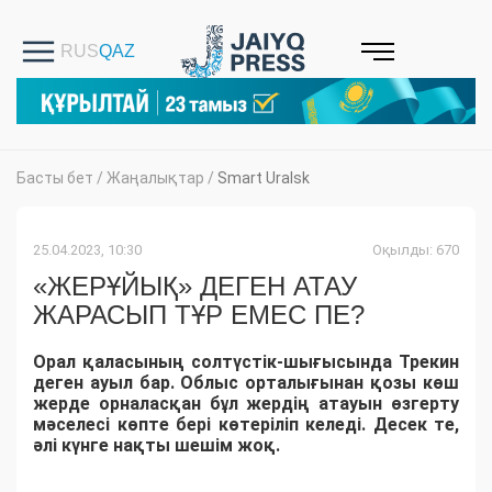
Басты бет
/
Жаңалықтар
/
Smart Uralsk
25.04.2023, 10:30
Оқылды: 670
«ЖЕРҰЙЫҚ» ДЕГЕН АТАУ
ЖАРАСЫП ТҰР ЕМЕС ПЕ?
Орал қаласының солтүстік-шығысында Трекин
деген ауыл бар. Облыс орталығынан қозы көш
жерде орналасқан бұл жердің атауын өзгерту
мәселесі көпте бері көтерiлiп келеді. Десек те,
әлі күнге нақты шешім жоқ.