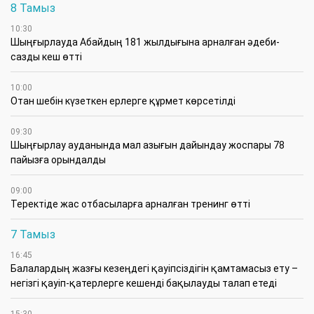
8 Тамыз
10:30
Шыңғырлауда Абайдың 181 жылдығына арналған әдеби-
сазды кеш өтті
10:00
Отан шебін күзеткен ерлерге құрмет көрсетілді
09:30
​Шыңғырлау ауданында мал азығын дайындау жоспары 78
пайызға орындалды
09:00
​Теректіде жас отбасыларға арналған тренинг өтті
7 Тамыз
16:45
Балалардың жазғы кезеңдегі қауіпсіздігін қамтамасыз ету –
негізгі қауіп-қатерлерге кешенді бақылауды талап етеді