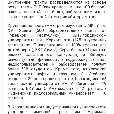
Внутренние гранты распределяются на основе
результатов ЕНТ (как правило, выше 100 баллов),
наличия знака «Алтын белгі», побед в олимпиадах,
а также социальной категории абитуриентов.
​Крупнейшие программы реализуются в МКТУ им.
Х.А. Ясави (500 образовательных квот от
Турецкой Республики), Кызылординском
университете им. Коркыт ата (125 внутренних
грантов по IT-направлению и 100% гранты для
детей-сирот), ВКТУ им. Д. Серикбаева (94 гранта в
рамках собственных конкурсов) и Satbayev
University, где финансовую поддержку за счет
недропользователей и работодателей получат
более 538 студентов. Кроме того, Атырауский
университет нефти и газа им. С. Утебаева
выделяет 20 ректорских грантов, Карагандинский
технический университет им. А. Сагинова – 19
грантов, ВКУ им. С. Аманжолова – 12 грантов, а
Рудненский индустриальный университет – 10
грантов.
​В Карагандинском индустриальном университете
учрежден именной грант им. Наримана