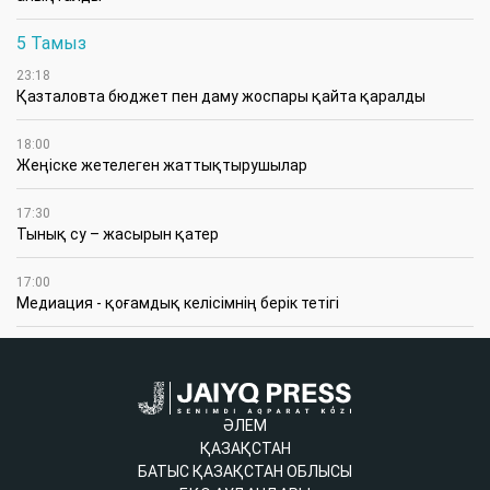
5 Тамыз
23:18
Қазталовта бюджет пен даму жоспары қайта қаралды
18:00
Жеңіске жетелеген жаттықтырушылар
17:30
Тынық су – жасырын қатер
17:00
Медиация - қоғамдық келісімнің берік тетігі
ӘЛЕМ
ҚАЗАҚСТАН
БАТЫС ҚАЗАҚСТАН ОБЛЫСЫ