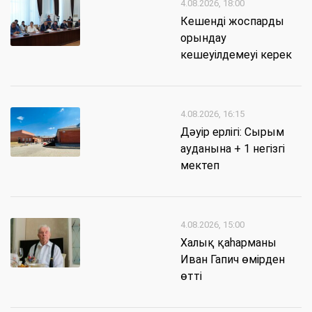
4.08.2026, 18:00
Кешенді жоспарды
орындау
кешеуілдемеуі керек
4.08.2026, 16:15
Дәуір ерлігі: Сырым
ауданына + 1 негізгі
мектеп
4.08.2026, 15:00
Халық қаһарманы
Иван Гапич өмірден
өтті