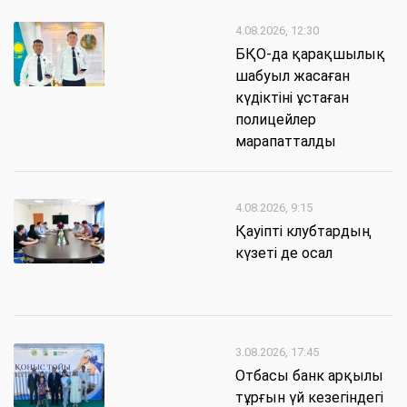
4.08.2026, 12:30
БҚО-да қарақшылық
шабуыл жасаған
күдіктіні ұстаған
полицейлер
марапатталды
4.08.2026, 9:15
Қауіпті клубтардың
күзеті де осал
3.08.2026, 17:45
Отбасы банк арқылы
тұрғын үй кезегіндегі