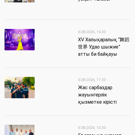
6.08.2026, 14:30
XV Халықаралық “舞蹈
世界 Удао шыжие”
атты би байқауы
6.08.2026, 11:30
Жас сарбаздар
жауынгерлік
қызметке кірісті
6.08.2026, 10:30