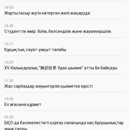
18:00
Жарты ғасыр жүгін көтерген желі жаңаруда
16:45
Студенттік өмір: білім, белсенділік және жауапкершілік
16:17
Құқықтық сауат-уақыт талабы
14:30
XV Халықаралық “舞蹈世界 Удао шыжие” атты би байқауы
11:30
Жас сарбаздар жауынгерлік қызметке кірісті
10:30
Ел ағасына құрмет
09:30
БҚО-да бәсекелестікті қорғау саласында заң бұзушылықтар
анықталды