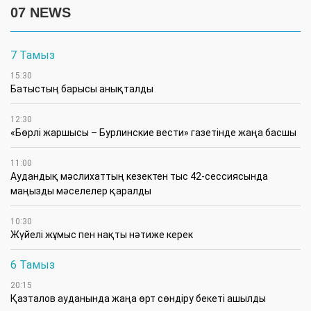
07 NEWS
7 Тамыз
15:30
Батыстың барысы анықталды
12:30
«Бөрлі жаршысы – Бурлинские вести» газетінде жаңа басшы
11:00
Аудандық мәслихаттың кезектен тыс 42-сессиясында
маңызды мәселелер қаралды
10:30
Жүйелі жұмыс пен нақты нәтиже керек
6 Тамыз
20:15
Қазталов ауданында жаңа өрт сөндіру бекеті ашылды