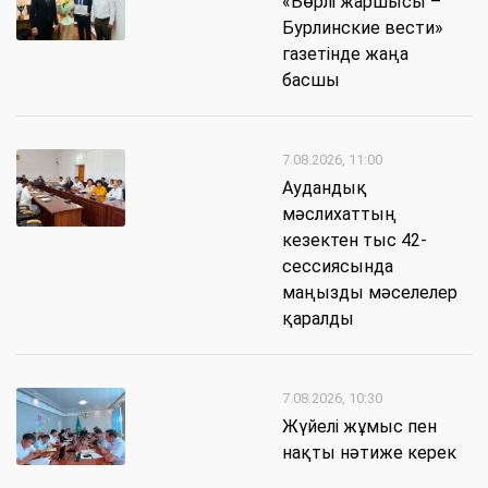
«Бөрлі жаршысы –
Бурлинские вести»
газетінде жаңа
басшы
7.08.2026, 11:00
Аудандық
мәслихаттың
кезектен тыс 42-
сессиясында
маңызды мәселелер
қаралды
7.08.2026, 10:30
Жүйелі жұмыс пен
нақты нәтиже керек