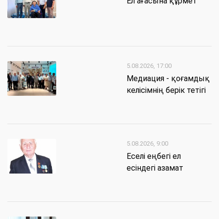
Ел ағасына құрмет
5.08.2026, 17:00
Медиация - қоғамдық
келісімнің берік тетігі
5.08.2026, 9:00
Еселі еңбегі ел
есіндегі азамат