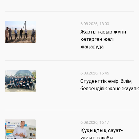
6.08.2026, 18:00
Жарты ғасыр жүгін
көтерген желі
жаңаруда
6.08.2026, 16:45
Студенттік өмір: білім,
белсенділік және жауапк
6.08.2026, 16:17
Құқықтық сауат-
уақыт талабы