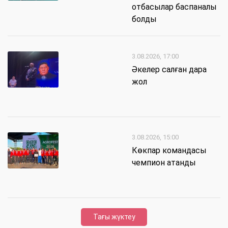
отбасылар баспаналы
болды
3.08.2026, 17:00
Әкелер салған дара
жол
3.08.2026, 15:00
Көкпар командасы
чемпион атанды
Тағы жүктеу