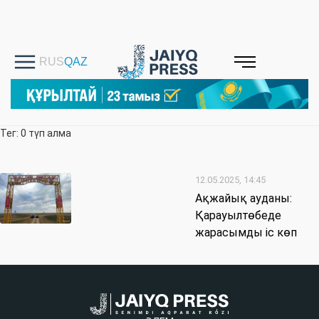
Тег: 0 түп алма
12.05.2025, 14:45
Ақжайық ауданы:
Қарауылтөбеде
жарасымды іс көп