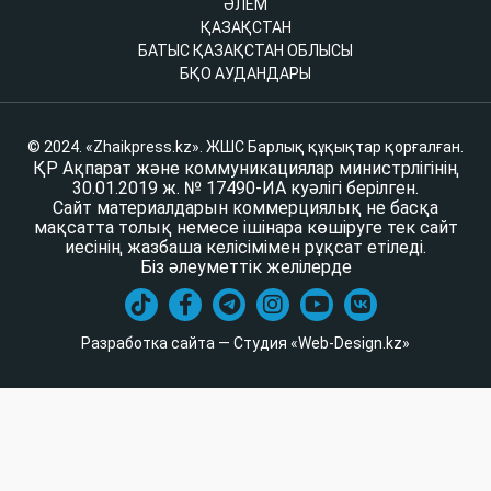
ӘЛЕМ
ҚАЗАҚСТАН
БАТЫС ҚАЗАҚСТАН ОБЛЫСЫ
БҚО АУДАНДАРЫ
© 2024. «Zhaikpress.kz». ЖШС Барлық құқықтар қорғалған.
ҚР Ақпарат және коммуникациялар министрлігінің
30.01.2019 ж. № 17490-ИА куәлігі берілген.
Сайт материалдарын коммерциялық не басқа
мақсатта толық немесе ішінара көшіруге тек сайт
иесінің жазбаша келісімімен рұқсат етіледі.
Біз әлеуметтік желілерде
Разработка сайта — Студия «Web-Design.kz»