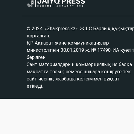
© 2024. «Zhaikpress.kz». ЖШС Барлық құқықта
қорғалған.
ҚР Ақпарат және коммуникациялар
министрлігінің 30.01.2019 ж. № 17490-ИА куәліг
берілген.
Сайт материалдарын коммерциялық не басқа
мақсатта толық немесе ішінара көшіруге тек
сайт иесінің жазбаша келісімімен рұқсат
етіледі.