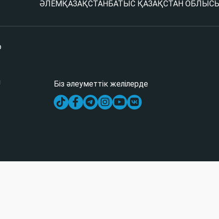
ӘЛЕМ
ҚАЗАҚСТАН
БАТЫС ҚАЗАҚСТАН ОБЛЫС
р
і
Біз әлеуметтік желілерде