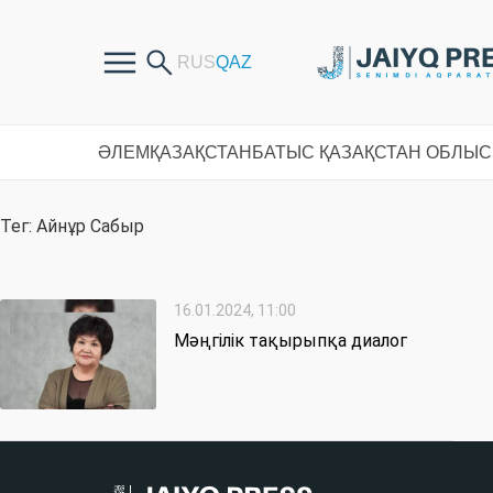
ӘЛЕМ
ҚАЗАҚСТАН
БАТЫС ҚАЗАҚСТАН ОБЛЫ
Тег: Айнұр Сабыр
16.01.2024, 11:00
Мәңгілік тақырыпқа диалог