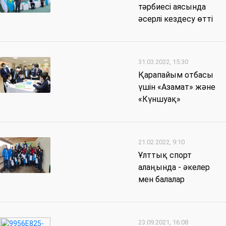
тәрбиесі аясында
әсерлі кездесу өтті
31.03.2022, 15:30
Қарапайым отбасы
үшін «Азамат» және
«Күншуақ»
21.02.2022, 9:10
Ұлттық спорт
алаңында - әкелер
мен балалар
23.09.2021, 16:08