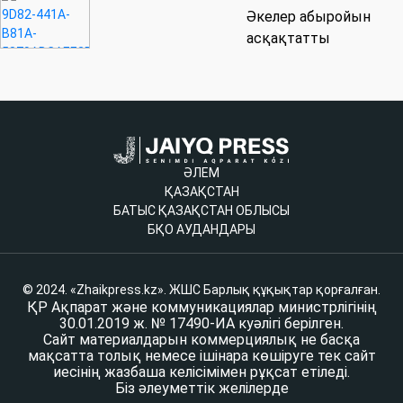
Әкелер абыройын
асқақтатты
ӘЛЕМ
ҚАЗАҚСТАН
БАТЫС ҚАЗАҚСТАН ОБЛЫСЫ
БҚО АУДАНДАРЫ
© 2024. «Zhaikpress.kz». ЖШС Барлық құқықтар қорғалған.
ҚР Ақпарат және коммуникациялар министрлігінің
30.01.2019 ж. № 17490-ИА куәлігі берілген.
Сайт материалдарын коммерциялық не басқа
мақсатта толық немесе ішінара көшіруге тек сайт
иесінің жазбаша келісімімен рұқсат етіледі.
Біз әлеуметтік желілерде