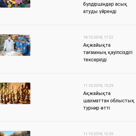
бүлдіршіндер асық
атуды үйренді
18.10.2018, 17:22
Ақжайықта
тағамның қауіпсіздігі
тексерілді
11.10.2018, 15:29
Ақжайықта
шахматтан облыстық
турнир өтті
11.10.2018, 12:55