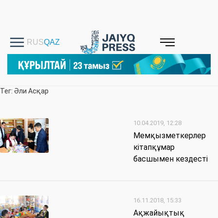
Тег: Әли Асқар
10.04.2019, 12:28
Мемқызметкерлер
кітапқұмар
басшымен кездесті
16.11.2018, 15:33
Ақжайықтық