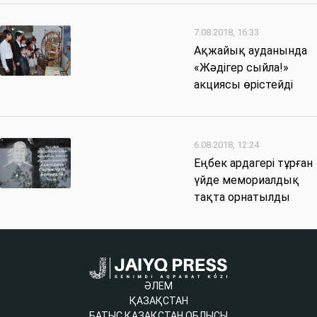
7.08.2018, 16:33
Ақжайық ауданында
«Жәдігер сыйла!»
акциясы өрістейді
6.08.2018, 12:24
Еңбек ардагері тұрған
үйде мемориалдық
тақта орнатылды
ӘЛЕМ
ҚАЗАҚСТАН
БАТЫС ҚАЗАҚСТАН ОБЛЫСЫ