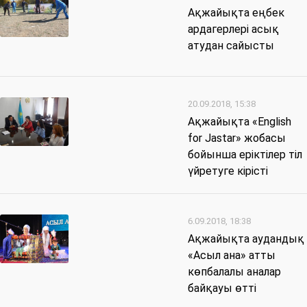
Ақжайықта еңбек
ардагерлері асық
атудан сайысты
20.09.2018, 15:38
Ақжайықта «English
for Jastar» жобасы
бойынша еріктілер тіл
үйретуге кірісті
6.09.2018, 18:38
Ақжайықта аудандық
«Асыл ана» атты
көпбалалы аналар
байқауы өтті