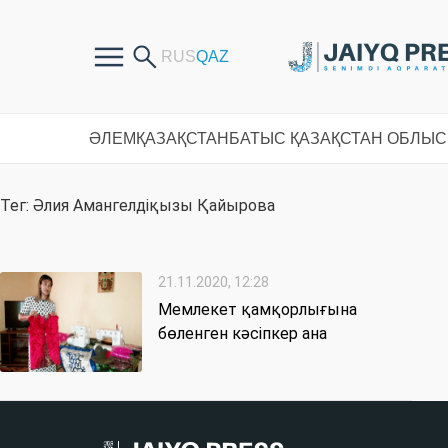
ӘЛЕМ
ҚАЗАҚСТАН
БАТЫС ҚАЗАҚСТАН ОБЛЫ
Тег: Әлия Амангелдіқызы Қайырова
21.11.2020, 12:28
Мемлекет қамқорлығына
бөленген кәсіпкер ана