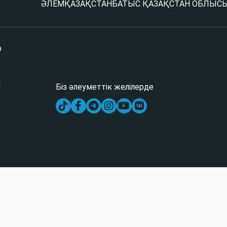
ӘЛЕМ
ҚАЗАҚСТАН
БАТЫС ҚАЗАҚСТАН ОБЛЫС
р
і
Біз әлеуметтік желілерде