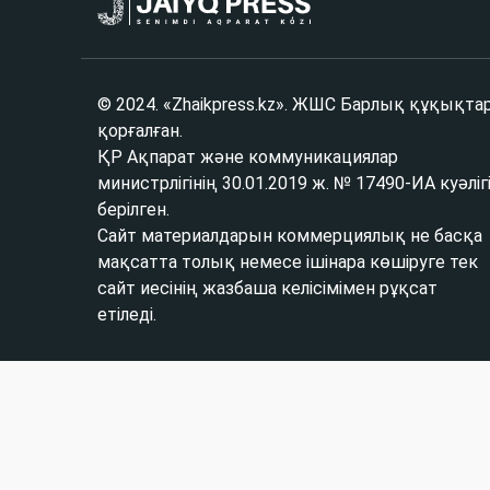
© 2024. «Zhaikpress.kz». ЖШС Барлық құқықта
қорғалған.
ҚР Ақпарат және коммуникациялар
министрлігінің 30.01.2019 ж. № 17490-ИА куәліг
берілген.
Сайт материалдарын коммерциялық не басқа
мақсатта толық немесе ішінара көшіруге тек
сайт иесінің жазбаша келісімімен рұқсат
етіледі.