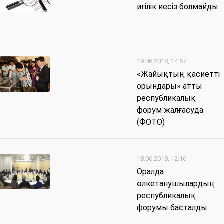
игілік иесіз болмайды
19.06.2018, 14:57
«Жайықтың қасиетті
орындары» атты
республикалық
форум жалғасуда
(ФОТО)
18.06.2018, 12:16
Оралда
өлкетанушылардың
республикалық
форумы басталды