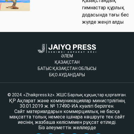
Қазақстандық
гимнастар құрлық
додасында тағы бес
жүлде жеңіп алды
ӘЛЕМ
ҚАЗАҚСТАН
БАТЫС ҚАЗАҚСТАН ОБЛЫСЫ
БҚО АУДАНДАРЫ
© 2024. «Zhaikpress.kz». ЖШС Барлық құқықтар қорғалған.
ҚР Ақпарат және коммуникациялар министрлігінің
30.01.2019 ж. № 17490-ИА куәлігі берілген.
Сайт материалдарын коммерциялық не басқа
мақсатта толық немесе ішінара көшіруге тек сайт
иесінің жазбаша келісімімен рұқсат етіледі.
Біз әлеуметтік желілерде