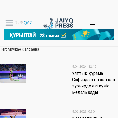
Тег: Аружан Қалсаева
5.04.2024, 12:15
Ұлттық құрама
Софияда өтіп жатқан
турнирде екі күміс
медаль алды
5.06.2023, 9:30