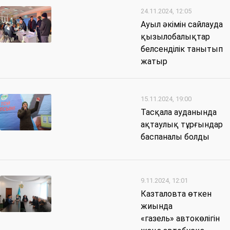
24.11.2024, 12:05
Ауыл әкімін сайлауда
қызылобалықтар
белсенділік танытып
жатыр
15.11.2024, 19:00
Тасқала ауданында
ақтаулық тұрғындар
баспаналы болды
9.11.2024, 12:01
Казталовта өткен
жиында
«газель» автокөлігін