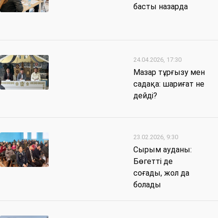
басты назарда
24.04.2026, 17:30
Мазар тұрғызу мен
садақа: шариғат не
дейді?
23.02.2026, 9:30
Сырым ауданы:
Бөгетті де
соғады, жол да
болады