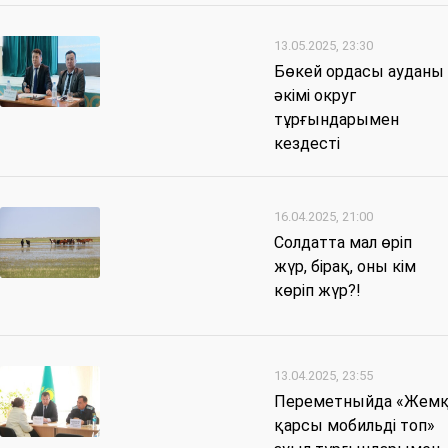
13.05.2025, 23:30
Бөкей ордасы ауданы
әкімі округ
тұрғындарымен
кездесті
16.04.2025, 21:00
Солдатта мал өріп
жүр, бірақ, оны кім
көріп жүр?!
13.04.2025, 23:55
Переметныйда «Жем
қарсы мобильді топ»