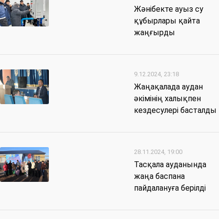
Жәнібекте ауыз су
құбырлары қайта
жаңғырды
9.12.2024, 23:18
Жаңақалада аудан
әкімінің халықпен
кездесулері басталды
28.11.2024, 19:00
Тасқала ауданында
жаңа баспана
пайдалануға берілді