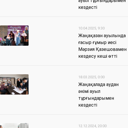
ауыл тұрғындарымен
кездесті
10.04.2025, 9:30
Жаңақазан ауылында
ғасыр ғұмыр иесі
Мәрзия Қазешовамен
кездесу кеші өтті
18.03.2025, 0:00
Жаңақалада аудан
әкімі ауыл
тұрғындарымен
кездесті
12.12.2024, 20:00