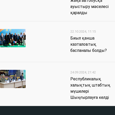
жаңа автобусқа
ауыстыру мәселесі
қаралды
22.10.2024, 11:15
Биыл қанша
казталовтық
баспаналы болды?
24.09.2024, 21:42
Республикалық
халықтық штабтың
мүшелері
Шыңғырлауға келді