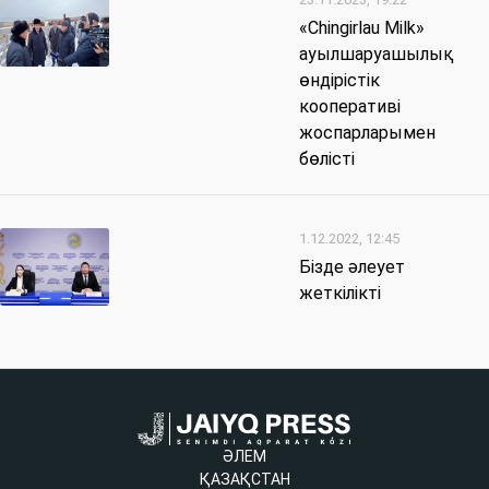
«Chingirlau Milk»
ауылшаруашылық
өндірістік
кооперативі
жоспарларымен
бөлісті
1.12.2022, 12:45
Бізде әлеует
жеткілікті
ӘЛЕМ
ҚАЗАҚСТАН