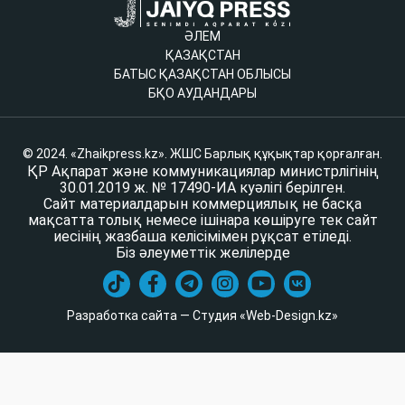
ӘЛЕМ
ҚАЗАҚСТАН
БАТЫС ҚАЗАҚСТАН ОБЛЫСЫ
БҚО АУДАНДАРЫ
© 2024. «Zhaikpress.kz». ЖШС Барлық құқықтар қорғалған.
ҚР Ақпарат және коммуникациялар министрлігінің
30.01.2019 ж. № 17490-ИА куәлігі берілген.
Сайт материалдарын коммерциялық не басқа
мақсатта толық немесе ішінара көшіруге тек сайт
иесінің жазбаша келісімімен рұқсат етіледі.
Біз әлеуметтік желілерде
Разработка сайта — Студия «Web-Design.kz»