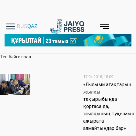
Тег: бәйге орал
17.04.2018, 18:09
«Ғылыми атақтарын
жылқы
тақырыбында
қорғаса да,
жылқының тұқымын
ажырата
алмайтындар бар»