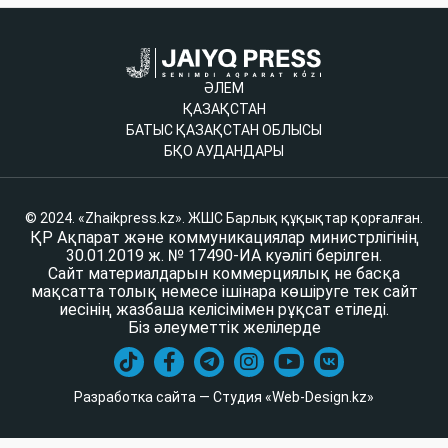
ӘЛЕМ
ҚАЗАҚСТАН
БАТЫС ҚАЗАҚСТАН ОБЛЫСЫ
БҚО АУДАНДАРЫ
© 2024. «Zhaikpress.kz». ЖШС Барлық құқықтар қорғалған.
ҚР Ақпарат және коммуникациялар министрлігінің
30.01.2019 ж. № 17490-ИА куәлігі берілген.
Сайт материалдарын коммерциялық не басқа
мақсатта толық немесе ішінара көшіруге тек сайт
иесінің жазбаша келісімімен рұқсат етіледі.
Біз әлеуметтік желілерде
Разработка сайта — Студия «Web-Design.kz»