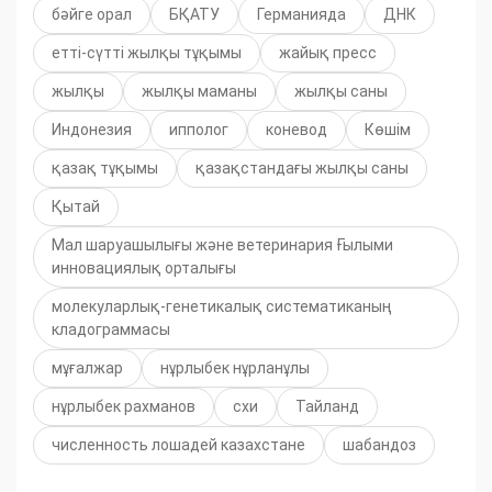
бәйге орал
БҚАТУ
Германияда
ДНК
етті-сүтті жылқы тұқымы
жайық пресс
жылқы
жылқы маманы
жылқы саны
Индонезия
ипполог
коневод
Көшім
қазақ тұқымы
қазақстандағы жылқы саны
Қытай
Мал шаруашылығы және ветеринария Ғылыми
инновациялық орталығы
молекуларлық-генетикалық систематиканың
кладограммасы
мұғалжар
нұрлыбек нұрланұлы
нұрлыбек рахманов
схи
Тайланд
численность лошадей казахстане
шабандоз