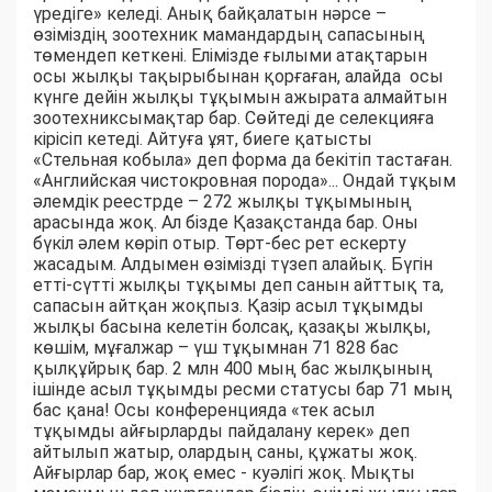
үредіге» келеді. Анық байқалатын нәрсе –
өзіміздің зоотехник мамандардың сапасының
төмендеп кеткені. Елімізде ғылыми атақтарын
осы жылқы тақырыбынан қорғаған, алайда осы
күнге дейін жылқы тұқымын ажырата алмайтын
зоотехниксымақтар бар. Сөйтеді де селекцияға
кірісіп кетеді. Айтуға ұят, биеге қатысты
«Стельная кобыла» деп форма да бекітіп тастаған.
«Английская чистокровная порода»... Ондай тұқым
әлемдік реестрде – 272 жылқы тұқымының
арасында жоқ. Ал бізде Қазақстанда бар. Оны
бүкіл әлем көріп отыр. Төрт-бес рет ескерту
жасадым. Алдымен өзімізді түзеп алайық. Бүгін
етті-сүтті жылқы тұқымы деп санын айттық та,
сапасын айтқан жоқпыз. Қазір асыл тұқымды
жылқы басына келетін болсақ, қазақы жылқы,
көшім, мұғалжар – үш тұқымнан 71 828 бас
қылқұйрық бар. 2 млн 400 мың бас жылқының
ішінде асыл тұқымды ресми статусы бар 71 мың
бас қана! Осы конференцияда «тек асыл
тұқымды айғырларды пайдалану керек» деп
айтылып жатыр, олардың саны, құжаты жоқ.
Айғырлар бар, жоқ емес - куәлігі жоқ. Мықты