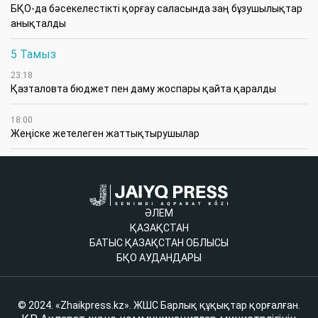
БҚО-да бәсекелестікті қорғау саласында заң бұзушылықтар
анықталды
5 Тамыз
23:18
Қазталовта бюджет пен даму жоспары қайта қаралды
18:00
Жеңіске жетелеген жаттықтырушылар
ӘЛЕМ
ҚАЗАҚСТАН
БАТЫС ҚАЗАҚСТАН ОБЛЫСЫ
БҚО АУДАНДАРЫ
© 2024. «Zhaikpress.kz». ЖШС Барлық құқықтар қорғалған.