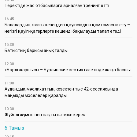
​Теректіде жас отбасыларға арналған тренинг өтті
16:45
Балалардың жазғы кезеңдегі қауіпсіздігін қамтамасыз ету –
негізгі қауіп-қатерлерге кешенді бақылауды талап етеді
15:30
Батыстың барысы анықталды
12:30
«Бөрлі жаршысы – Бурлинские вести» газетінде жаңа басшы
11:00
Аудандық мәслихаттың кезектен тыс 42-сессиясында
маңызды мәселелер қаралды
10:30
Жүйелі жұмыс пен нақты нәтиже керек
6 Тамыз
20:15