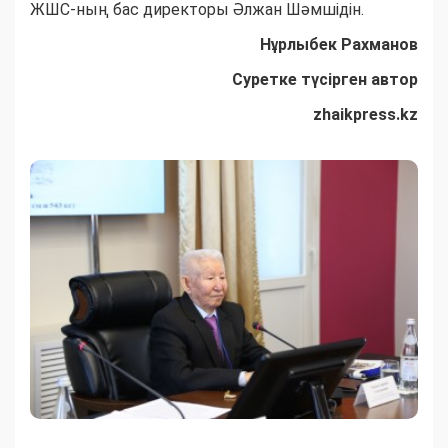
ЖШС-ның бас директоры Әлжан Шәмшідін.
Нұрлыбек Рахманов
Суретке түсірген автор
zhaikpress.kz