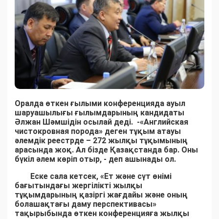
Оралда өткен ғылыми конференцияда ауыл
шаруашылығы ғылымдарының кандидаты
Әлжан Шәмшідін осылай деді. -«Английская
чистокровная порода» деген тұқым атауы
әлемдік реестрде – 272 жылқы тұқымының
арасында жоқ. Ал бізде Қазақстанда бар. Оны
бүкіл әлем көріп отыр, - деп ашынады ол.
Еске сала кетсек,
«Ет және сүт өнімі
бағытындағы жергілікті жылқы
тұқымдарының қазіргі жағдайы және оның
болашақтағы даму перспективасы»
тақырыбында өткен конференцияға жылқы