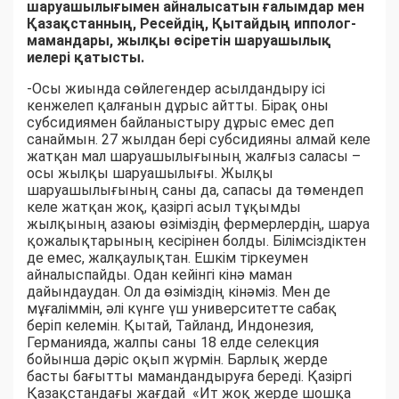
шаруашылығымен айналысатын ғалымдар мен
Қазақстанның, Ресейдің, Қытайдың ипполог-
мамандары, жылқы өсіретін шаруашылық
иелері қатысты.
-Осы жиында сөйлегендер асылдандыру ісі
кенжелеп қалғанын дұрыс айтты. Бірақ оны
субсидиямен байланыстыру дұрыс емес деп
санаймын. 27 жылдан бері субсидияны алмай келе
жатқан мал шаруашылығының жалғыз саласы –
осы жылқы шаруашылығы. Жылқы
шаруашылығының саны да, сапасы да төмендеп
келе жатқан жоқ, қазіргі асыл тұқымды
жылқының азаюы өзіміздің фермерлердің, шаруа
қожалықтарының кесірінен болды. Білімсіздіктен
де емес, жалқаулықтан. Ешкім тіркеумен
айналыспайды. Одан кейінгі кінә маман
дайындаудан. Ол да өзіміздің кінәміз. Мен де
мұғаліммін, әлі күнге үш университетте сабақ
беріп келемін. Қытай, Тайланд, Индонезия,
Германияда, жалпы саны 18 елде селекция
бойынша дәріс оқып жүрмін. Барлық жерде
басты бағытты мамандандыруға береді. Қазіргі
Қазақстандағы жағдай «Ит жоқ жерде шошқа