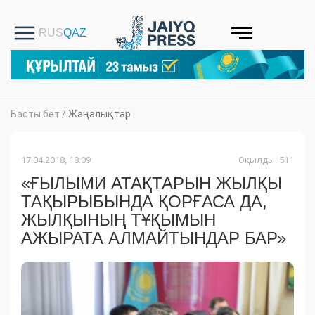
Басты бет
/
Жаңалықтар
17.04.2018, 18:09
Оқылды: 511
«ҒЫЛЫМИ АТАҚТАРЫН ЖЫЛҚЫ
ТАҚЫРЫБЫНДА ҚОРҒАСА ДА,
ЖЫЛҚЫНЫҢ ТҰҚЫМЫН
АЖЫРАТА АЛМАЙТЫНДАР БАР»