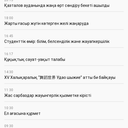
Қазталов ауданында жаңа өрт сөндіру бекеті ашылды
18:00
Жарты ғасыр жүгін көтерген желі жаңаруда
16:45
Студенттік өмір: білім, белсенділік және жауапкершілік
16:17
Құқықтық сауат-уақыт талабы
14:30
XV Халықаралық “舞蹈世界 Удао шыжие” атты би байқауы
11:30
Жас сарбаздар жауынгерлік қызметке кірісті
10:30
Ел ағасына құрмет
09:30