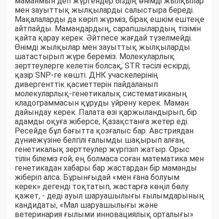
маманмын деп жүргендер біздің өнімді жылқылар
мен зауыттық жылқыларды салыстыра береді.
Мақалаларды да көріп жүрміз, бірақ ешкім ештеңе
айтпайды. Мамандардың, сарапшылардың тізімін
қайта қарау керек. Әйтпесе жағдай түзелмейді.
Өнімді жылқылар мен зауыттық жылқыларды
шатастырып жүре береміз. Молекуларлық
зерттеулерге келетін болсақ, STR тәсілі ескірді,
қазір SNP-ге көшті. ДНК учаскелерінің
дивергенттік қасиеттерін пайдаланып
молекуларлық-генетикалық систематиканың
кладограммасын құруды үйрену керек. Маман
дайындау керек. Палата өзі қаржыландырып, бір
адамды оқуға жіберсе, Қазақстанға жетер еді.
Ресейде бұл бағытта қозғалыс бар. Австриядан
дүниежүзіне белгілі ғалымды шақырып алған,
генетикалық зерттеулер жүргізіп жатыр. Орыс
тілін білеміз ғой, ең болмаса соған математика мен
генетикадан хабары бар жастардан бір маманды
жіберіп алса. Бұрынғыдай «мен ғана болуым
керек» дегенді тоқтатып, жастарға көңіл бөлу
қажет, - деді ауыл шаруашылығы ғылымдарының
кандидаты, «Мал шаруашылығы және
ветеринария ғылыми инновациялық орталығы»