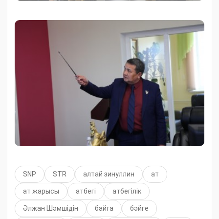
SNP
STR
алтай зинуллин
ат
ат жарысы
атбегі
атбегілік
Әлжан Шәмшідін
байга
бәйге