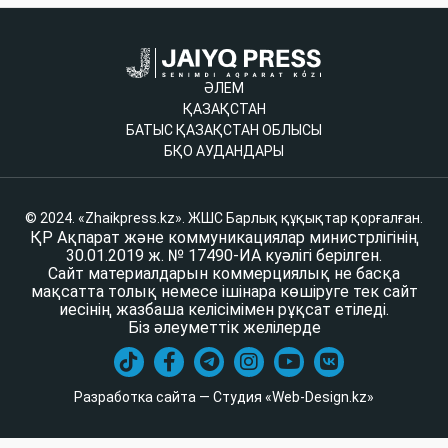
ӘЛЕМ
ҚАЗАҚСТАН
БАТЫС ҚАЗАҚСТАН ОБЛЫСЫ
БҚО АУДАНДАРЫ
© 2024. «Zhaikpress.kz». ЖШС Барлық құқықтар қорғалған.
ҚР Ақпарат және коммуникациялар министрлігінің
30.01.2019 ж. № 17490-ИА куәлігі берілген.
Сайт материалдарын коммерциялық не басқа
мақсатта толық немесе ішінара көшіруге тек сайт
иесінің жазбаша келісімімен рұқсат етіледі.
Біз әлеуметтік желілерде
Разработка сайта — Студия «Web-Design.kz»