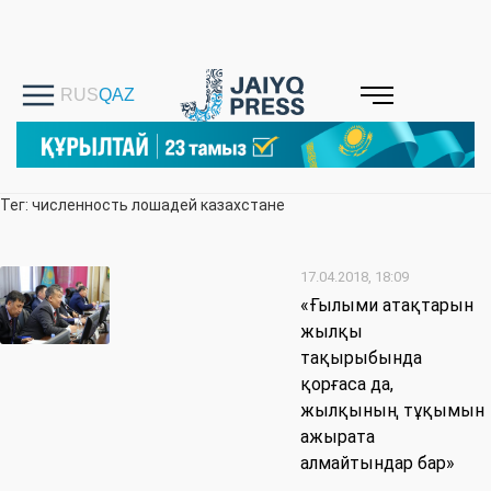
Тег: численность лошадей казахстане
17.04.2018, 18:09
«Ғылыми атақтарын
жылқы
тақырыбында
қорғаса да,
жылқының тұқымын
ажырата
алмайтындар бар»