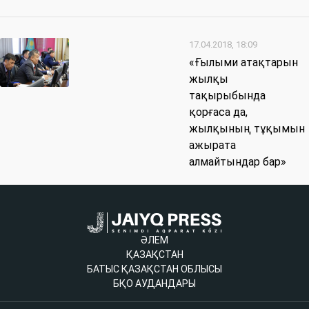
17.04.2018, 18:09
«Ғылыми атақтарын
жылқы
тақырыбында
қорғаса да,
жылқының тұқымын
ажырата
алмайтындар бар»
ӘЛЕМ
ҚАЗАҚСТАН
БАТЫС ҚАЗАҚСТАН ОБЛЫСЫ
БҚО АУДАНДАРЫ