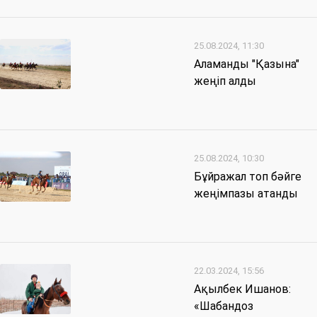
25.08.2024, 11:30
Аламанды "Қазына"
жеңіп алды
25.08.2024, 10:30
Бұйражал топ бәйге
жеңімпазы атанды
22.03.2024, 15:56
Ақылбек Ишанов:
«Шабандоз