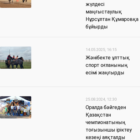
жүлдесі
маңғыстаулық
Нұрсұлтан Құмаровқа
бұйырды
14.05.2025, 16:15
Жәнібекте ұлттық
спорт оғланының
есімі жаңғырды
25.08.2024, 12:30
Оралда бәйгеден
Қазақстан
чемпионатының
тоғызыншы іріктеу
кезеңі аяқталды