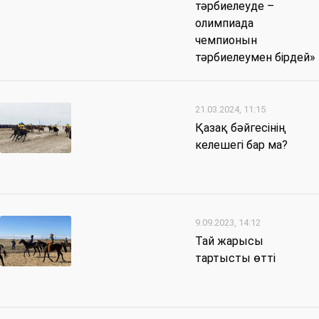
тәрбиелеуде –
олимпиада
чемпионын
тәрбиелеумен бірдей»
21.03.2024, 11:15
Қазақ бәйгесінің
келешегі бар ма?
9.09.2023, 14:12
Тай жарысы
тартысты өтті