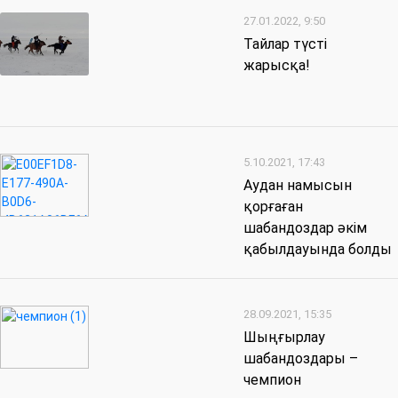
27.01.2022, 9:50
Тайлар түсті
жарысқа!
5.10.2021, 17:43
Аудан намысын
қорғаған
шабандоздар әкім
қабылдауында болды
28.09.2021, 15:35
Шыңғырлау
шабандоздары –
чемпион