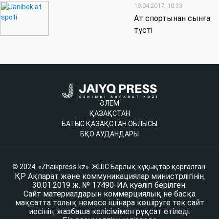
19.04.2017, 10:33
Ат спортынан сынға
түсті
ӘЛЕМ
ҚАЗАҚСТАН
БАТЫС ҚАЗАҚСТАН ОБЛЫСЫ
БҚО АУДАНДАРЫ
© 2024. «Zhaikpress.kz». ЖШС Барлық құқықтар қорғалған.
ҚР Ақпарат және коммуникациялар министрлігінің
30.01.2019 ж. № 17490-ИА куәлігі берілген.
Сайт материалдарын коммерциялық не басқа
мақсатта толық немесе ішінара көшіруге тек сайт
иесінің жазбаша келісімімен рұқсат етіледі.