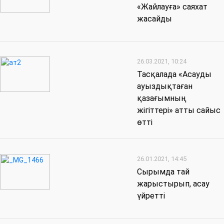
«Жайлауға» саяхат
жасайды
26.03.2021, 10:24
Тасқалада «Асауды
ауыздықтаған
қазағымның
жігіттері» атты сайыс
өтті
26.01.2021, 14:45
Сырымда тай
жарыстырып, асау
үйретті