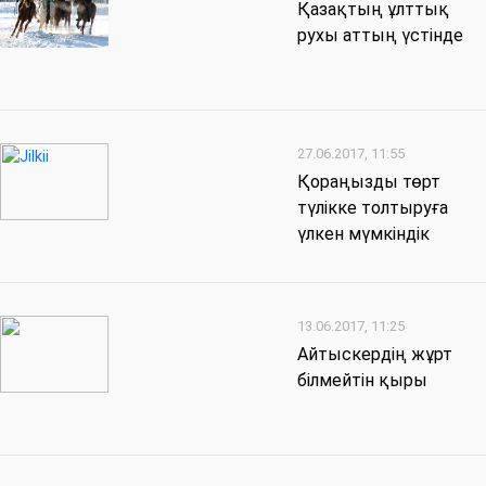
Қазақтың ұлттық
рухы аттың үстінде
27.06.2017, 11:55
Қораңызды төрт
түлікке толтыруға
үлкен мүмкіндік
13.06.2017, 11:25
Айтыскердің жұрт
білмейтін қыры