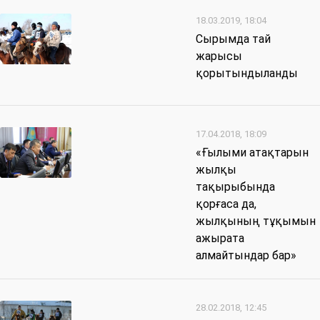
18.03.2019, 18:04
Сырымда тай
жарысы
қорытындыланды
17.04.2018, 18:09
«Ғылыми атақтарын
жылқы
тақырыбында
қорғаса да,
жылқының тұқымын
ажырата
алмайтындар бар»
28.02.2018, 12:45