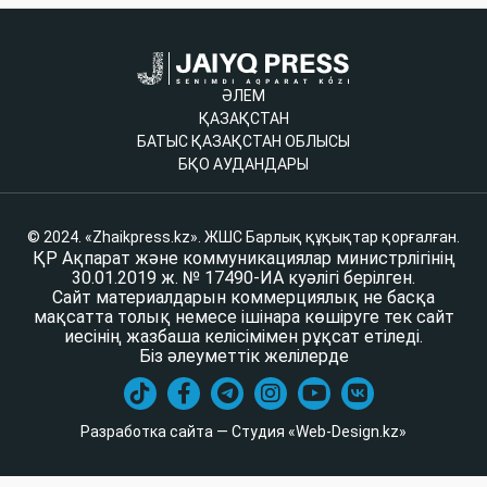
ӘЛЕМ
ҚАЗАҚСТАН
БАТЫС ҚАЗАҚСТАН ОБЛЫСЫ
БҚО АУДАНДАРЫ
© 2024. «Zhaikpress.kz». ЖШС Барлық құқықтар қорғалған.
ҚР Ақпарат және коммуникациялар министрлігінің
30.01.2019 ж. № 17490-ИА куәлігі берілген.
Сайт материалдарын коммерциялық не басқа
мақсатта толық немесе ішінара көшіруге тек сайт
иесінің жазбаша келісімімен рұқсат етіледі.
Біз әлеуметтік желілерде
Разработка сайта — Студия «Web-Design.kz»