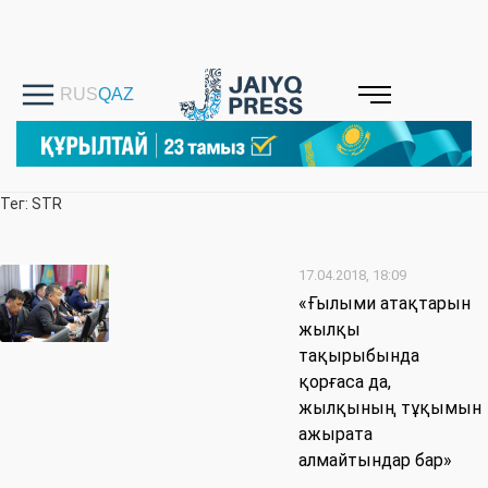
Тег: STR
17.04.2018, 18:09
«Ғылыми атақтарын
жылқы
тақырыбында
қорғаса да,
жылқының тұқымын
ажырата
алмайтындар бар»