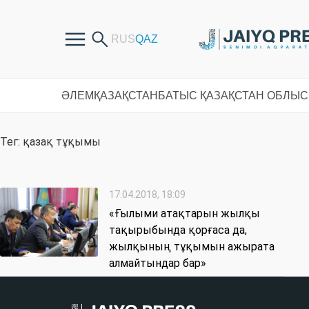
ӘЛЕМ
ҚАЗАҚСТАН
БАТЫС ҚАЗАҚСТАН ОБЛЫ
Тег: қазақ тұқымы
17.04.2018, 18:09
«Ғылыми атақтарын жылқы
тақырыбында қорғаса да,
жылқының тұқымын ажырата
алмайтындар бар»