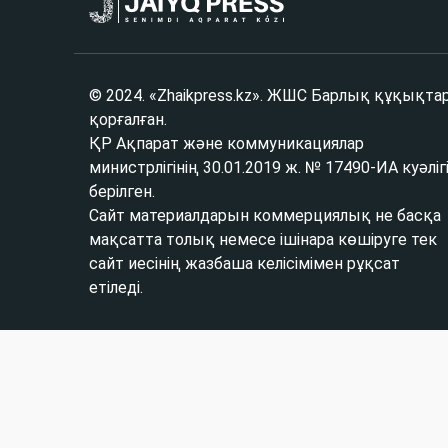
© 2024. «Zhaikpress.kz». ЖШС Барлық құқықта
қорғалған.
ҚР Ақпарат және коммуникациялар
министрлігінің 30.01.2019 ж. № 17490-ИА куәліг
берілген.
Сайт материалдарын коммерциялық не басқа
мақсатта толық немесе ішінара көшіруге тек
сайт иесінің жазбаша келісімімен рұқсат
етіледі.