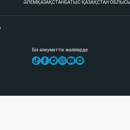
ӘЛЕМ
ҚАЗАҚСТАН
БАТЫС ҚАЗАҚСТАН ОБЛЫС
р
і
Біз әлеуметтік желілерде