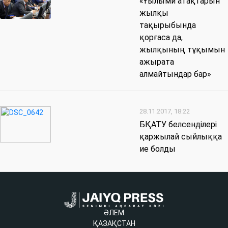
«Ғылыми атақтарын
жылқы
тақырыбында
қорғаса да,
жылқының тұқымын
ажырата
алмайтындар бар»
28.11.2017, 18:22
БҚАТУ белсенділері
қаржылай сыйлыққа
ие болды
ӘЛЕМ
ҚАЗАҚСТАН