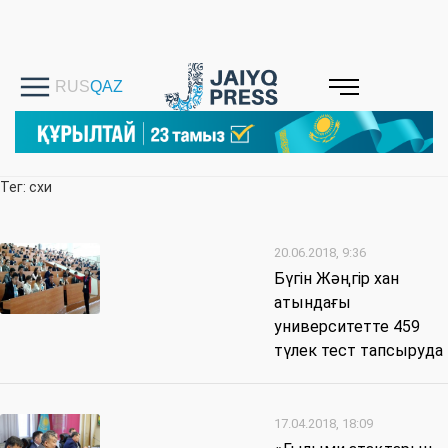
Тег: схи
20.06.2018, 9:36
Бүгін Жәңгір хан
атындағы
университетте 459
түлек тест тапсыруда
17.04.2018, 18:09