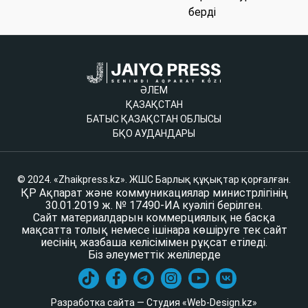
берді
ӘЛЕМ
ҚАЗАҚСТАН
БАТЫС ҚАЗАҚСТАН ОБЛЫСЫ
БҚО АУДАНДАРЫ
© 2024. «Zhaikpress.kz». ЖШС Барлық құқықтар қорғалған.
ҚР Ақпарат және коммуникациялар министрлігінің
30.01.2019 ж. № 17490-ИА куәлігі берілген.
Сайт материалдарын коммерциялық не басқа
мақсатта толық немесе ішінара көшіруге тек сайт
иесінің жазбаша келісімімен рұқсат етіледі.
Біз әлеуметтік желілерде
Разработка сайта — Студия «Web-Design.kz»