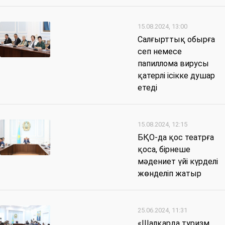
15.08.2024, 13:00
Салғырттық обырға
сеп немесе
папиллома вирусы
қатерлі ісікке душар
етеді
15.08.2024, 12:15
БҚО-да қос театрға
қоса, бірнеше
мәдениет үйі күрделі
жөнделіп жатыр
25.06.2024, 11:31
«Шалқарда туризм