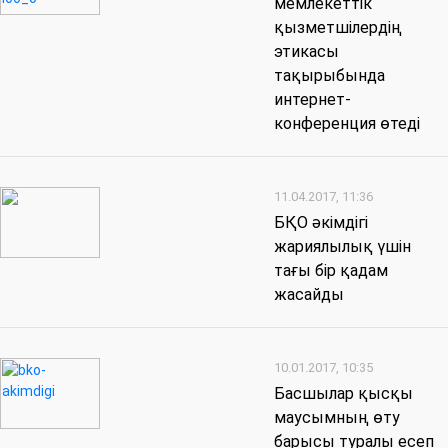
мемлекеттік
қызметшілердің
этикасы
тақырыбында
интернет-
конференция өтеді
11.04.2017, 11:36
БҚО әкімдігі
жариялылық үшін
тағы бір қадам
жасайды
10.01.2017, 10:35
Басшылар қысқы
маусымның өту
барысы туралы есеп