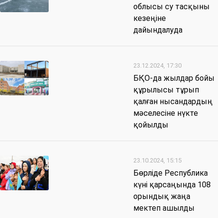
облысы су тасқыны
кезеңіне
дайындалуда
23.12.2024, 17:30
БҚО-да жылдар бойы
құрылысы тұрып
қалған нысандардың
мәселесіне нүкте
қойылды
23.10.2024, 15:15
Бөрліде Республика
күні қарсаңында 108
орындық жаңа
мектеп ашылды