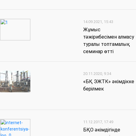
14.09.2021, 15:43
Жұмыс
тәжірибесімен алмасу
туралы топтамалық
семинар өтті
20.11.2020, 9:34
«БҚ ЭЖТК» әкімдікке
берілмек
11.12.2017, 17:49
БҚО әкімдігінде