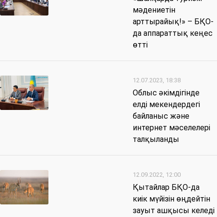
мәдениетін
арттырайық!» – БҚО-
да аппараттық кеңес
өтті
12.07.2023, 18:38
Облыс әкімдігінде
елді мекендердегі
байланыс және
интернет мәселелері
талқыланды
12.09.2022, 12:00
Қытайлар БҚО-да
киік мүйізін өңдейтін
зауыт ашқысы келеді