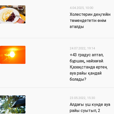
4.04.2025, 10:00
Холестерин деңгейін
төмендететін өнім
аталды
24.07.2022, 19:14
+43 градус аптап,
бұршақ, найзағай.
Қазақстанда ертең
ауа райы қандай
болады?
23.05.2022, 15:30
Алдағы үш күнде ауа
райы суытып, 2