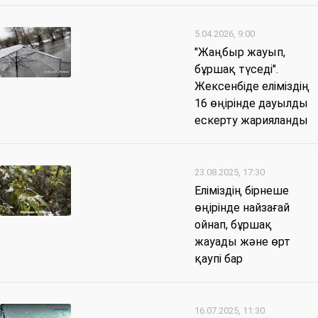
5.04.2026, 9:00
"Жаңбыр жауып,
бұршақ түседі".
Жексенбіде еліміздің
16 өңірінде дауылды
ескерту жарияланды
23.08.2025, 17:30
Еліміздің бірнеше
өңірінде найзағай
ойнап, бұршақ
жауады және өрт
қаупі бар
16.07.2025, 11:30