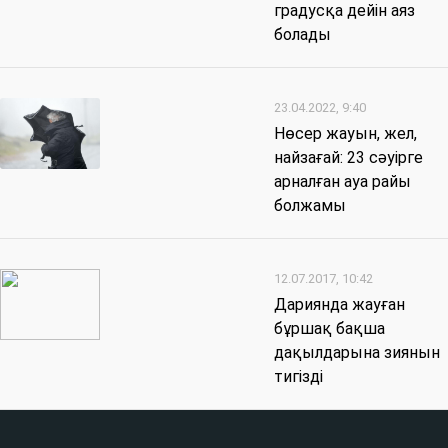
градусқа дейін аяз
болады
23.04.2022, 9:40
Нөсер жауын, жел,
найзағай: 23 сәуірге
арналған ауа райы
болжамы
12.07.2017, 10:42
Дариянда жауған
бұршақ бақша
дақылдарына зиянын
тигізді