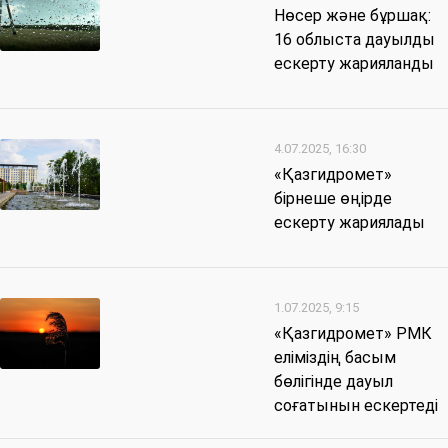
Нөсер және бұршақ:
16 облыста дауылды
ескерту жарияланды
4.07.2025, 16:30
«Қазгидромет»
бірнеше өңірде
ескерту жариялады
1.07.2025, 9:15
«Қазгидромет» РМК
еліміздің басым
бөлігінде дауыл
соғатынын ескертеді