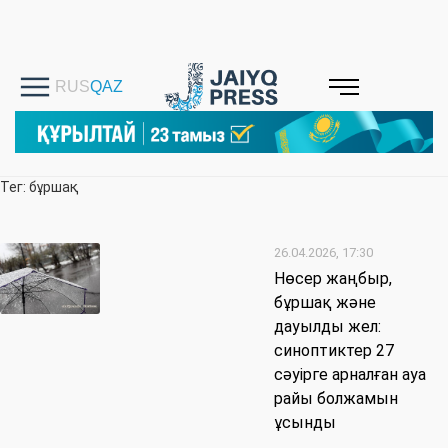
Тег: бұршақ
26.04.2026, 17:30
Нөсер жаңбыр,
бұршақ және
дауылды жел:
синоптиктер 27
сәуірге арналған ауа
райы болжамын
ұсынды