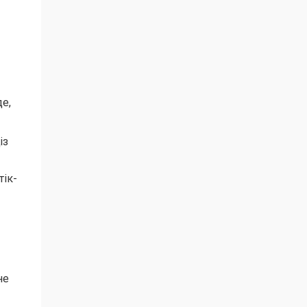
е,
із
тік-
не