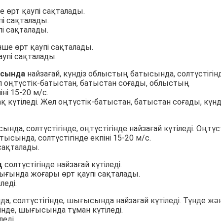
 өрт қаупі сақталады.
пі сақталады.
і сақталады.
ше өрт қаупі сақталады.
упі сақталады.
ысында
найзағай, күндіз облыстың батысында, солтүстігінд
л оңтүстік-батыстан, батыстан соғады, облыстың
ні 15-20 м/с.
ақ күтіледі. Жел оңтүстік-батыстан, батыстан соғады, күнд
ында, солтүстігінде, оңтүстігінде найзағай күтіледі. Оңтүс
ысында, солтүстігінде екпіні 15-20 м/с.
сақталады.
ң
солтүстігінде найзағай күтіледі.
ығында жоғары өрт қаупі сақталады.
леді.
а, солтүстігінде, шығысында найзағай күтіледі. Түнде жә
нде, шығысында тұман күтіледі.
леді.