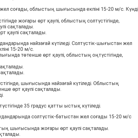
жел соғады, облыстың шығысында екпіні 15-20 м/с. Күнд
гінде жоғары өрт қаупі, облыстың солтүстігінде,
пі сақталады.
рт қаупі сақталады.
дандарында найзағай күтіледі. Солтүстік-шығыстан жел
іні 15-20 м/с.
лығында төтенше өрт қаупі, облыстың оңтүстігінде,
сақталады.
сақталады.
стігінде, шығысында найзағай күтіледі. Облыстың
нше өрт қаупі сақталады.
і.
түстігінде 35 градус қатты ыстық күтіледі.
удандарында солтүстік-батыстан жел соғады 15-20 м/с
тың шығысында жоғары өрт қаупі сақталады.
ақталады.