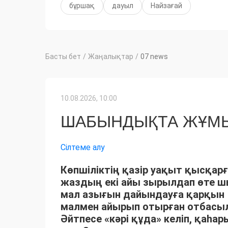
бұршақ
дауыл
Найзағай
Басты бет
/
Жаңалықтар
/
07 news
10.08.2026, 10:00
ШАБЫНДЫҚТА ЖҰМЫ
Сілтеме алу
Көпшіліктің қазір уақыт қысқарғ
жаздың екі айы зырылдап өте 
мал азығын дайындауға қарқын 
малмен айырып отырған отбасыла
Әйтпесе «кәрі құда» келіп, қаһ