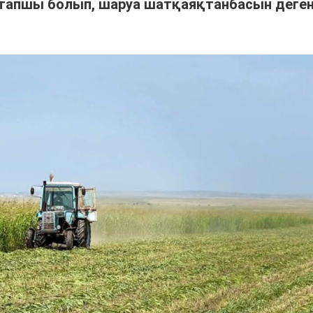
тапшы болып, шаруа шатқаяқтанбасын деге