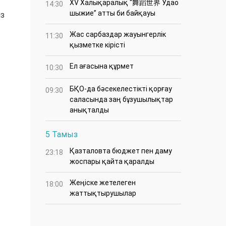
XV Халықаралық “舞蹈世界 Удао
14:30
шыжие” атты би байқауы
із
Жас сарбаздар жауынгерлік
11:30
қызметке кірісті
Ел ағасына құрмет
10:30
БҚО-да бәсекелестікті қорғау
09:30
саласында заң бұзушылықтар
анықталды
5 Тамыз
Қазталовта бюджет пен даму
23:18
жоспары қайта қаралды
Жеңіске жетелеген
18:00
жаттықтырушылар