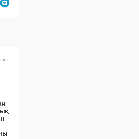
лды:
ан
тық
ын
ыны