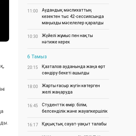
Аудандық мәслихаттың
11:00
кезектен тыс 42-сессиясында
маңызды мәселелер қаралды
Жүйелі жұмыс пен нақты
10:30
нәтиже керек
6 Тамыз
қ,
Қазталов ауданында жаңа өрт
20:15
сөндіру бекеті ашылды
Жарты ғасыр жүгін көтерген
18:00
ні
желі жаңаруда
Студенттік өмір: білім,
16:45
да
белсенділік және жауапкершілік
ады.
Құқықтық сауат-уақыт талабы
16:17