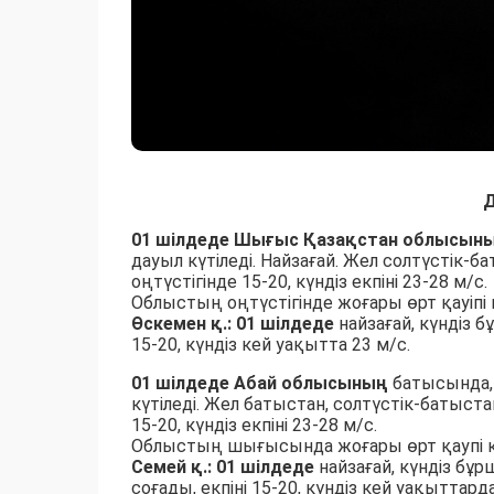
Д
01 шілдеде
Шығыс Қазақстан облысын
дауыл күтіледі. Найзағай. Жел солтүстік-
оңтүстігінде 15-20, күндіз екпіні 23-28 м/с.
Облыстың оңтүстігінде жоғары өрт қауіпі к
Өскемен қ.: 01 шілдеде
найзағай, күндіз б
15-20, күндіз кей уақытта 23 м/с.
01 шілдеде Абай облысының
батысында, 
күтіледі. Жел батыстан, солтүстік-батыст
15-20, күндіз екпіні 23-28 м/с.
Облыстың шығысында жоғары өрт қаупі күт
Семей қ.: 01 шілдеде
найзағай, күндіз бұр
соғады, екпіні 15-20, күндіз кей уақыттарда