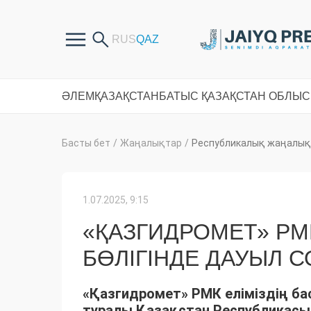
ӘЛЕМ
ҚАЗАҚСТАН
БАТЫС ҚАЗАҚСТАН ОБЛЫ
Басты бет
/
Жаңалықтар
/
Республикалық жаңалық
1.07.2025, 9:15
«ҚАЗГИДРОМЕТ» РМ
БӨЛІГІНДЕ ДАУЫЛ 
«Қазгидромет» РМК еліміздің ба
туралы Қазақстан Республикас