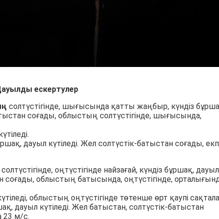
ауылды ескертулер
ың
солтүстігінде, шығысында қатты жаңбыр, күндіз бұрша
батыстан соғады, облыстың солтүстігінде, шығысында,
үтіледі.
ұршақ, дауыл күтіледі. Жел солтүстік-батыстан соғады, екпі
солтүстігінде, оңтүстігінде найзағай, күндіз бұршақ, дауыл
ан соғады, облыстың батысында, оңтүстігінде, орталығын
іледі, облыстың оңтүстігінде төтенше өрт қаупі сақтал
шақ, дауыл күтіледі. Жел батыстан, солтүстік-батыстан
 23 м/с.