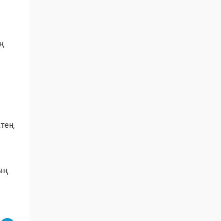
ың
тен,
тың