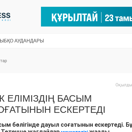
СЫ
БҚО АУДАНДАРЫ
тар
Оқылды:
К ЕЛІМІЗДІҢ БАСЫМ
СОҒАТЫНЫН ЕСКЕРТЕДІ
сым бөлігінде дауыл соғатынын ескертеді. Б
ы Төтенше жағдайлар
жазды.