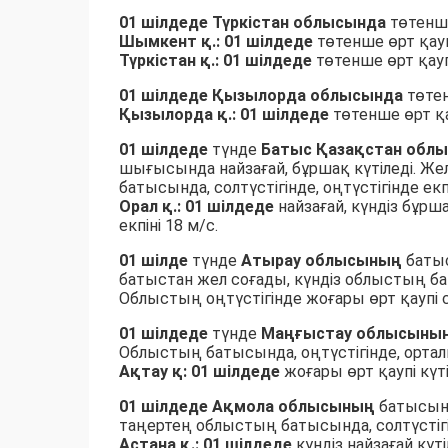
01 шілдеде Түркістан о
блысында
төтенше
Шымкент қ.:
01 шілдеде
төтенше өрт қау
Түркістан қ.:
01 шілдеде
төтенше өрт қауп
01 шілдеде
Қызылорда облысында
төтен
Қызылорда қ.: 01 шілдеде
төтенше өрт қа
01 шілдеде
түнде
Батыс Қазақстан обл
шығысында найзағай, бұршақ күтіледі. Же
батысында, солтүстігінде, оңтүстігінде екпі
Орал қ.:
01 шілдеде
найзағай, күндіз бұрш
екпіні 18 м/с.
01 шілде
түнде
Атырау облысының
батыс
батыстан жел соғады, күндіз облыстың бат
Облыстың оңтүстігінде жоғары өрт қаупі 
01 шілдеде
түнде
Маңғыстау облысыны
Облыстың батысында, оңтүстігінде, ортал
Ақтау қ: 01 шілдеде
жоғары өрт қаупі күті
01 шілдеде
Ақмола облысының
батысынд
таңертең облыстың батысында, солтүстігі
Астана қ.: 01 шілдеде
күндіз найзағай күті