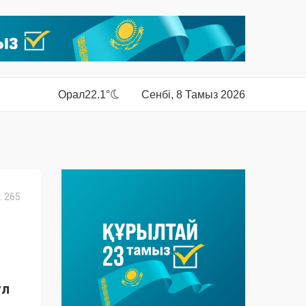
Орал
22.1°
Сенбі, 8 Тамыз 2026
 265
ұл