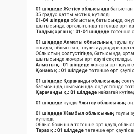
01 шілдеде
Жетісу облысында
батыстан 
35 градус қатты ыстық күтіледі.
01-04 шілдеде
облыстың батысында, оңүсті
шығысында, орталығында төтенше өрт қау
Талдықорған қ
.:
01-04 шілдеде
төтенше ө
01 шілдеде
Алматы облысының
таулы ау
соғады, облыстың таулы аудандарында екп
Облыстың солтүстігінде, батысында, орта
шығысында жоғары өрт қаупі сақталады.
Алматы қ.: 01 шілдеде
жоғары өрт қаупі 
Қонаев қ.: 01 шілдеде
төтенше өрт қаупі 
01 шілдеде Қарағанды облысының
солтү
батысында, шығысында, оңтүстігінде төте
Қарағанды қ.: 01 шілдеде
найзағай күтілед
01 шілдеде
күндіз
Ұлытау облысының
оң
01 шілдеде Жамбыл облысының
таулы а
күтіледі.
Облыс бойынша төтенше өрт қаупі, облыс
Тараз қ.: 01 шілдеде
төтенше өрт қаупі с