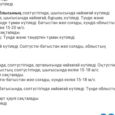
үтіледі.
облысының
солтүстігінде, шығысында найзағай күтіледі.
е, шығысында найзағай, бұршақ күтіледі. Түнде және
нде тұман күтіледі. Батыстан жел соғады, күндіз облыст
ні 15-20 м/с.
сақталады.
і. Түнде және таңертен тұман күтіледі.
й күтіледі. Солтүстік-батыстан жел соғады, облыстың
а, солтүстігінде, орталығында найзағай күтіледі. Оңтүстік
ыстың солтүстігінде, шығысында екпіні 15-18 м/с.
 сақталады.
ік-батыстан жел соғады, күндіз екпіні 15-18 м/с.
батысында, солтүстігінде найзағай күтіледі. Түнде облыс
т қаупі сақталады.
еді.