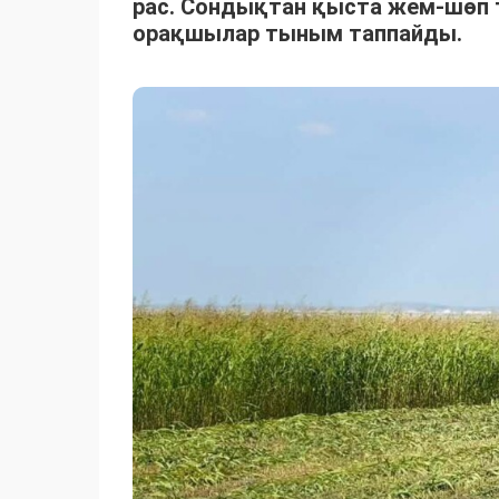
рас. Сондықтан қыста жем-шөп 
орақшылар тыным таппайды.