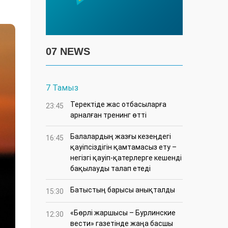
07 NEWS
7 Тамыз
​Теректіде жас отбасыларға
23:45
арналған тренинг өтті
Балалардың жазғы кезеңдегі
16:45
қауіпсіздігін қамтамасыз ету –
негізгі қауіп-қатерлерге кешенді
бақылауды талап етеді
Батыстың барысы анықталды
15:30
«Бөрлі жаршысы – Бурлинские
12:30
вести» газетінде жаңа басшы