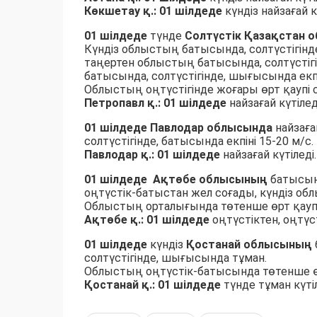
Көкшетау қ.: 01 шілдеде
күндіз найзағай к
01 шілдеде
түнде
Солтүстік Қазақстан 
Күндіз облыстың батысында, солтүстігінд
таңертен облыстың батысында, солтүстігі
батысында, солтүстігінде, шығысында екпі
Облыстың оңтүстігінде жоғары өрт қаупі 
Петропавл қ.: 01 шілдеде
найзағай күтілед
01 шілдеде Павлодар облысында
найзаға
солтүстігінде, батысында екпіні 15-20 м/с.
Павлодар қ.:
01 шілдеде
найзағай күтіледі.
01 шілдеде
Ақтөбе облысының
батысынд
оңтүстік-батыстан жел соғады, күндіз обл
Облыстың орталығында төтенше өрт қаупі
Ақтөбе қ.:
01 шілдеде
оңтүстіктен, оңтүст
01 шілдеде
күндіз
Қостанай облысының
солтүстігінде, шығысында тұман.
Облыстың оңтүстік-батысында төтенше өр
Қостанай қ.:
01 шілдеде
түнде тұман күтіл