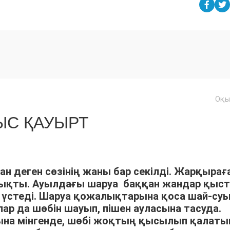
Оқы
С ҚАУЫРТ
ан деген сөзінің жаны бар секілді. Жарқырағ
шықты. Ауылдағы шаруа баққан жандар қыс
үстеді. Шаруа қожалықтарына қоса шай-су
р да шөбін шауып, пішен ауласына тасуда.
арына мінгенде, шөбі жоқтың қысылып қалат