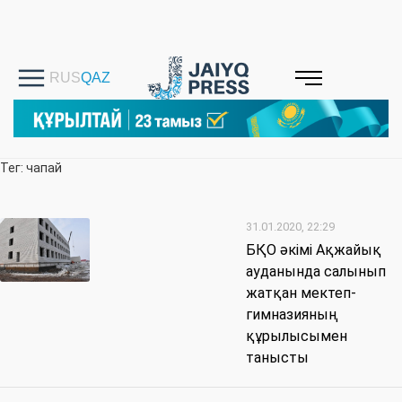
Тег: чапай
31.01.2020, 22:29
БҚО әкімі Ақжайық
ауданында салынып
жатқан мектеп-
гимназияның
құрылысымен
танысты