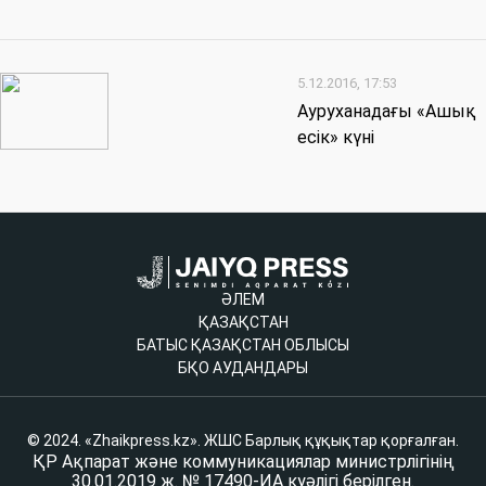
5.12.2016, 17:53
Ауруханадағы «Ашық
есік» күні
ӘЛЕМ
ҚАЗАҚСТАН
БАТЫС ҚАЗАҚСТАН ОБЛЫСЫ
БҚО АУДАНДАРЫ
© 2024. «Zhaikpress.kz». ЖШС Барлық құқықтар қорғалған.
ҚР Ақпарат және коммуникациялар министрлігінің
30.01.2019 ж. № 17490-ИА куәлігі берілген.