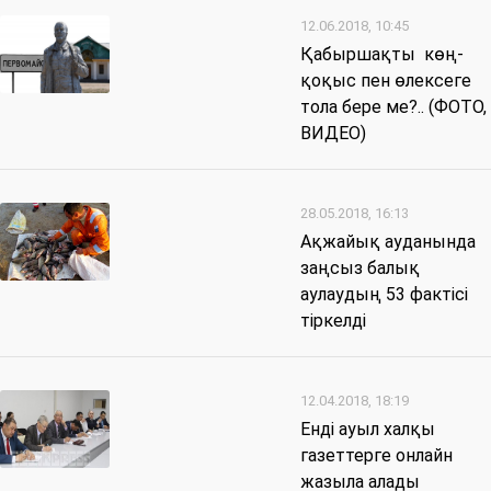
12.06.2018, 10:45
Қабыршақты көң-
қоқыс пен өлексеге
тола бере ме?.. (ФОТО,
ВИДЕО)
28.05.2018, 16:13
Ақжайық ауданында
заңсыз балық
аулаудың 53 фактісі
тіркелді
12.04.2018, 18:19
Енді ауыл халқы
газеттерге онлайн
жазыла алады