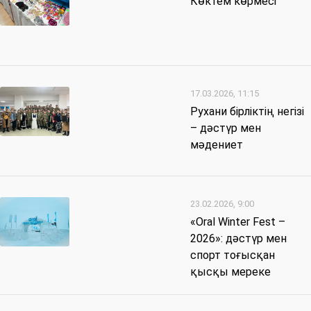
Көктем көрмесі
17.03.2026, 11:15
Рухани бірліктің негізі
– дәстүр мен
мәдениет
23.02.2026, 9:00
«Oral Winter Fest –
2026»: дәстүр мен
спорт тоғысқан
қысқы мереке