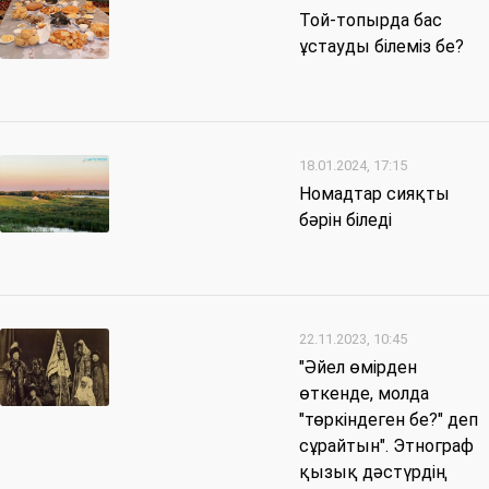
Той-топырда бас
ұстауды білеміз бе?
18.01.2024, 17:15
Номадтар сияқты
бәрін біледі
22.11.2023, 10:45
"Әйел өмірден
өткенде, молда
"төркіндеген бе?" деп
сұрайтын". Этнограф
қызық дәстүрдің