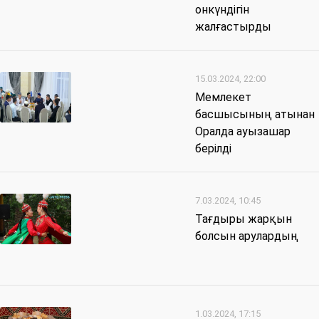
онкүндігін
жалғастырды
15.03.2024, 22:00
Мемлекет
басшысының атынан
Оралда ауызашар
берілді
7.03.2024, 10:45
Тағдыры жарқын
болсын арулардың
1.03.2024, 17:15