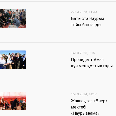
22.03.2025, 11:30
Батыста Наурыз
тойы басталды
14.03.2025, 9:15
Президент Амал
күнімен құттықтады
16.03.2024, 14:17
Жалпақтал «Өнер»
мектебі
«Наурызнама»