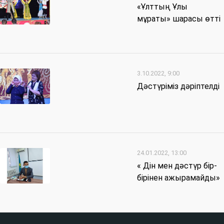
«Ұлттың Ұлы
мұраты» шарасы өтті
3.10.2022, 9:00
Дәстүріміз дәріптелді
24.01.2022, 13:00
« Дін мен дәстүр бір-
бірінен ажырамайды»