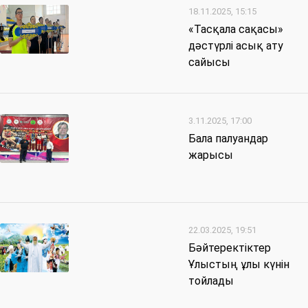
18.11.2025, 15:15
«Тасқала сақасы»
дәстүрлі асық ату
сайысы
3.11.2025, 17:00
Бала палуандар
жарысы
22.03.2025, 19:51
Бәйтеректіктер
Ұлыстың ұлы күнін
тойлады