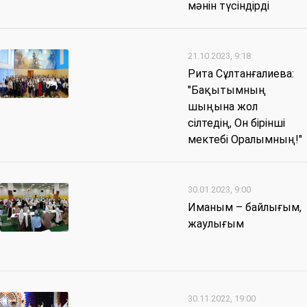
мәнін түсіндірді
21.10.2023, 9:18
Рита Сұлтанғалиева:
"Бақытымның
шыңына жол
сілтедің, Он бірінші
мектебі Оралымның!"
30.01.2023, 9:00
Иманым – байлығым,
жаулығым
30.11.2022, 19:00