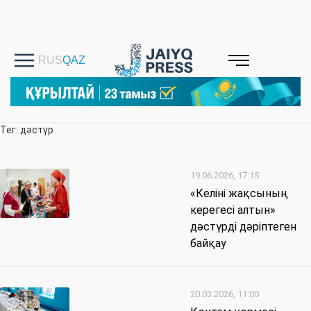
Тег: дәстүр
19.06.2026, 17:15
«Келіні жақсының
керегесі алтын»
дәстүрді дәріптеген
байқау
20.03.2026, 11:00