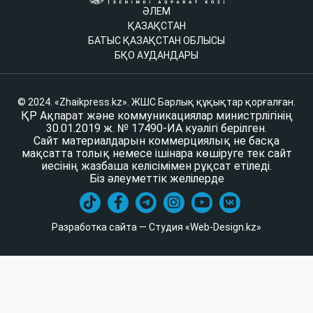
ӘЛЕМ
ҚАЗАҚСТАН
БАТЫС ҚАЗАҚСТАН ОБЛЫСЫ
БҚО АУДАНДАРЫ
© 2024. «Zhaikpress.kz». ЖШС Барлық құқықтар қорғалған.
ҚР Ақпарат және коммуникациялар министрлігінің
30.01.2019 ж. № 17490-ИА куәлігі берілген.
Сайт материалдарын коммерциялық не басқа
мақсатта толық немесе ішінара көшіруге тек сайт
иесінің жазбаша келісімімен рұқсат етіледі.
Біз әлеуметтік желілерде
Разработка сайта — Студия «Web-Design.kz»