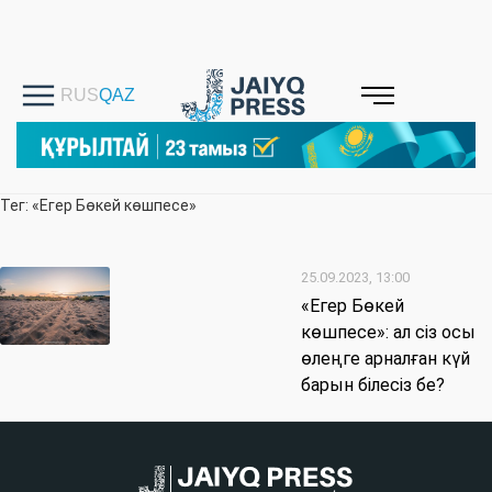
Тег: «Егер Бөкей көшпесе»
25.09.2023, 13:00
«Егер Бөкей
көшпесе»: ал сіз осы
өлеңге арналған күй
барын білесіз бе?