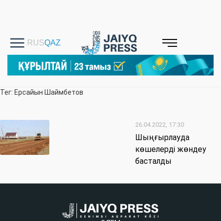
Тег: Ерсайын Шаймбетов
26.04.2022, 17:30
Шыңғырлауда
көшелерді жөндеу
басталды