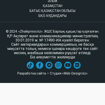
ӘЛЕМ
ҚАЗАҚСТАН
БАТЫС ҚАЗАҚСТАН ОБЛЫСЫ
БҚО АУДАНДАРЫ
© 2024. «Zhaikpress.kz». ЖШС Барлық құқықтар қорғалған.
ҚР Ақпарат және коммуникациялар министрлігінің
30.01.2019 ж. № 17490-ИА куәлігі берілген.
Сайт материалдарын коммерциялық не басқа
мақсатта толық немесе ішінара көшіруге тек сайт
иесінің жазбаша келісімімен рұқсат етіледі.
Біз әлеуметтік желілерде
Разработка сайта — Студия «Web-Design.kz»