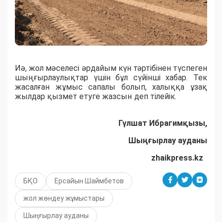
Иә, жол мәселесі әрдайым күн тәртібінен түспеген
шыңғырлаулықтар үшін бұл сүйінші хабар.
Тек
жасалған жұмыс сапалы болып, халыққа ұзақ
жылдар қызмет етуге жазсын деп тілейік.
Гүлшат Ибрагимқызы,
Шыңғырлау ауданы
zhaikpress.kz
БҚО
Ерсайын Шаймбетов
жол жөндеу жұмыстары
Шыңғырлау ауданы