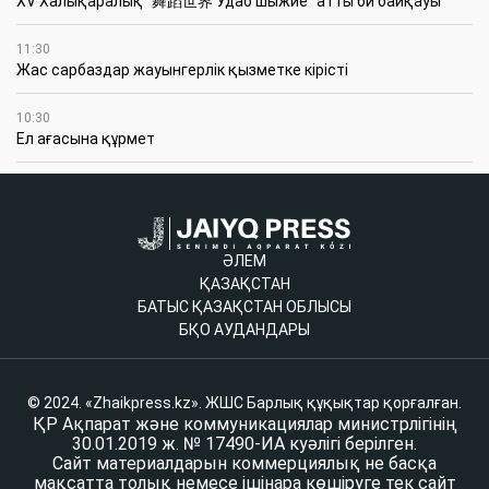
XV Халықаралық “舞蹈世界 Удао шыжие” атты би байқауы
11:30
Жас сарбаздар жауынгерлік қызметке кірісті
10:30
Ел ағасына құрмет
ӘЛЕМ
ҚАЗАҚСТАН
БАТЫС ҚАЗАҚСТАН ОБЛЫСЫ
БҚО АУДАНДАРЫ
© 2024. «Zhaikpress.kz». ЖШС Барлық құқықтар қорғалған.
ҚР Ақпарат және коммуникациялар министрлігінің
30.01.2019 ж. № 17490-ИА куәлігі берілген.
Сайт материалдарын коммерциялық не басқа
мақсатта толық немесе ішінара көшіруге тек сайт