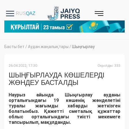
Басты бет
/
Аудан жаңалықтары
/
Шыңғырлау
26.04.2022, 17:30
Оқылды: 333
ШЫҢҒЫРЛАУДА КӨШЕЛЕРДІ
ЖӨНДЕУ БАСТАЛДЫ
Наурыз айында Шыңғырлау ауданы
орталығындағы 19 көшенің жөнделетіні
т
уралы
жағымды ха
б
арды жеткізген
болатынбыз.
Қажетті сметалық
құжаттар
облыс орталығындағы тиісті мекемеге
тапсырылып, мақұлданды.