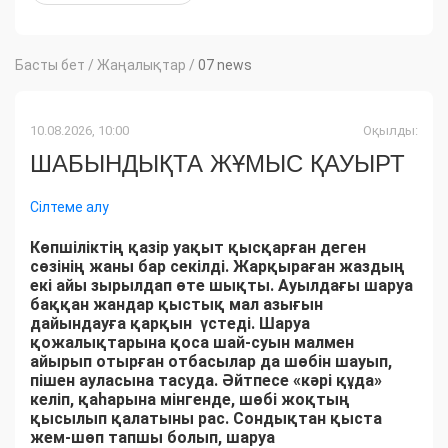
Басты бет
/
Жаңалықтар
/
07 news
10.08.2026, 10:00
Оқылды:
ШАБЫНДЫҚТА ЖҰМЫС ҚАУЫРТ
Сілтеме алу
Көпшіліктің қазір уақыт қысқарған деген
сөзінің жаны бар секілді. Жарқыраған жаздың
екі айы зырылдап өте шықты. Ауылдағы шаруа
баққан жандар қыстық мал азығын
дайындауға қарқын үстеді. Шаруа
қожалықтарына қоса шай-суын малмен
айырып отырған отбасылар да шөбін шауып,
пішен ауласына тасуда. Әйтпесе «кәрі құда»
келіп, қаһарына мінгенде, шөбі жоқтың
қысылып қалатыны рас. Сондықтан қыста
жем-шөп тапшы болып, шаруа