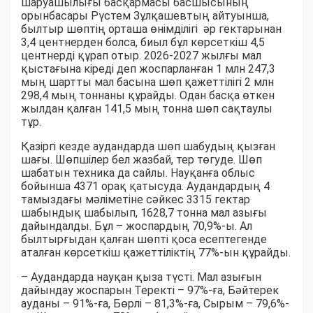
шаруашылығы басқармасы басшысының
орынбасары Рүстем Зұлқашевтың айтуынша,
былтыр шөптің орташа өнімділігі әр гектарынан
3,4 центнерден болса, биыл бұл көрсеткіш 4,5
центнерді құрап отыр. 2026-2027 жылғы мал
қыстағына кіреді деп жоспарланған 1 млн 247,3
мың шартты мал басына шөп қажеттілігі 2 млн
298,4 мың тоннаны құрайды. Одан басқа өткен
жылдан қалған 141,5 мың тонна шөп сақтаулы
тұр.
Қазіргі кезде аудандарда шөп шабудың қызған
шағы. Шөпшілер бел жазбай, тер төгуде. Шөп
шабатын техника да сайлы. Науқанға облыс
бойынша 4371 орақ қатысуда. Аудандардың 4
тамыздағы мәліметіне сәйкес 3315 гектар
шабындық шабылып, 1628,7 тонна мал азығы
дайындалды. Бұл – жоспардың 70,9%-ы. Ал
былтырғыдан қалған шөпті қоса есептегенде
аталған көрсеткіш қажеттіліктің 77%-ын құрайды.
– Аудандарда науқан қыза түсті. Мал азығын
дайындау жоспарын Теректі – 97%-ға, Бәйтерек
ауданы – 91%-ға, Бөрлі – 81,3%-ға, Сырым – 79,6%-