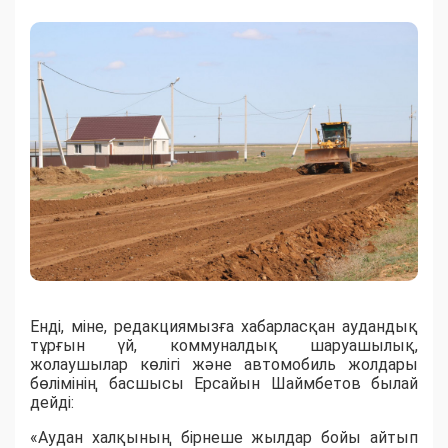
Енді, міне, редакциямызға хабарласқан
аудандық
тұрғын үй, коммуналдық шаруашылық,
жолаушылар көлігі және автомобиль жолдары
бөлімінің басшысы Ерсайын Шаймбетов былай
дейді:
«
А
удан х
ал
қының бірнеше жылдар бойы айтып