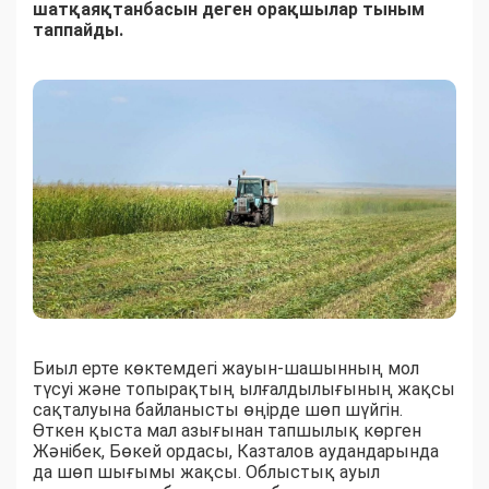
шатқаяқтанбасын деген орақшылар тыным
таппайды.
Биыл ерте көктемдегі жауын-шашынның мол
түсуі және топырақтың ылғалдылығының жақсы
сақталуына байланысты өңірде шөп шүйгін.
Өткен қыста мал азығынан тапшылық көрген
Жәнібек, Бөкей ордасы, Казталов аудандарында
да шөп шығымы жақсы. Облыстық ауыл