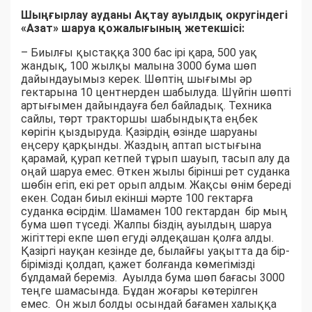
Шыңғырлау ауданы Ақтау ауылдық округіндегі
«Азат» шаруа қожалығының жетекшісі:
– Биылғы қыстаққа 300 бас ірі қара, 500 уақ
жандық, 100 жылқы малына 3000 бума шөп
дайындауымыз керек. Шөптің шығымы әр
гектарына 10 центнерден шабылуда. Шүйгін шөпті
артығымен дайындауға бел байладық. Техника
сайлы, төрт тракторшы шабындықта еңбек
көрігін қыздыруда. Қазірдің өзінде шаруаны
еңсеру қарқынды. Жаздың аптап ыстығына
қарамай, қурап кетпей тұрып шауып, тасып алу да
оңай шаруа емес. Өткен жылы бірінші рет суданка
шөбін егіп, екі рет орып алдым. Жақсы өнім береді
екен. Содан биыл екінші мәрте 100 гектарға
суданка өсірдім. Шамамен 100 гектардан бір мың
бума шөп түседі. Жалпы біздің ауылдың шаруа
жігіттері екпе шөп егуді әлдеқашан қолға алды.
Қазіргі науқан кезінде де, былайғы уақытта да бір-
бірімізді қолдап, қажет болғанда көмегімізді
бұлдамай береміз. Ауылда бума шөп бағасы 3000
теңге шамасында. Бұдан жоғары көтерілген
емес. Он жыл болды осындай бағамен халыққа