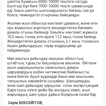
шөптің бумасын 6000-10000 теңгеге сатуда.
Былтыр бұл баға 7000-10000 теңге шамасында
еді. Биыл шөптің шығымдылығы бағаны сәл де
болса, төмендетіп отырғаны байқалады.
Жылма-жыл облысқа көктемгі далалық және егін
ору жұмысын жүргізуге жеңілдетілген бағамен
дизель отыны бөлінеді. Биылғы көктемгі жұмыса
10,5 мың тонна, егін оруға 11,2 мың тонна бөлінді.
Жеңілдетілген дизель отынның 2,1 мың тоннасын
пішен дайындаушы тауар өндірушілер де
пайдалануда.
Мал азығын дайындау науқаны облыстық
штабтың тұрақты бақылауына алынған. Өйткені
ауыл шаруашылығы саласының дамуы
шаруалардың еңбек нәтижесіне байланысты
екені белгілі. Ауыл-аудандар биыл мал азығынан
тапшылық көрмейтін сыңайлы. Шөпшілердің
жем-шөп дайындау қарқыны соны аңғартқандай.
Қара суық күзге дейін бір жылдық емес, жыл
жарымдық шөп қоры дайын боларына сенім бар.
Серік БЕКСЕЙІТОВ,