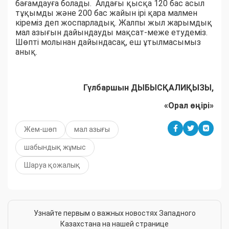
бағамдауға болады. Алдағы қысқа 120 бас асыл
тұқымды және 200 бас жайын ірі қара малмен
кіреміз деп жоспарладық. Жалпы жыл жарымдық
мал азығын дайындауды мақсат-меже етудеміз.
Шөпті молынан дайындасақ, еш ұтылмасымыз
анық.
Гүлбаршын ДЫБЫСҚАЛИҚЫЗЫ,
«Орал өңірі»
Жем-шөп
мал азығы
шабындық жұмыс
Шаруа қожалық
Узнайте первым о важных новостях Западного
Казахстана на нашей странице