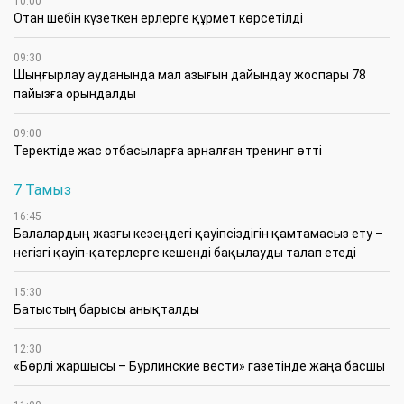
10:00
Отан шебін күзеткен ерлерге құрмет көрсетілді
09:30
​Шыңғырлау ауданында мал азығын дайындау жоспары 78
пайызға орындалды
09:00
​Теректіде жас отбасыларға арналған тренинг өтті
7 Тамыз
16:45
Балалардың жазғы кезеңдегі қауіпсіздігін қамтамасыз ету –
негізгі қауіп-қатерлерге кешенді бақылауды талап етеді
15:30
Батыстың барысы анықталды
12:30
«Бөрлі жаршысы – Бурлинские вести» газетінде жаңа басшы