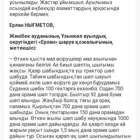
ұсынылады. Жастар ұйымшыл. Ауылымыз
осындай еңбекқор азаматтардың арқасында
көркейе бермек.
Ерлан НЫҒМЕТОВ,
Жәнібек ауданының Ұзынкөл ауылдық
округіндегі «Ерлан» шаруа қожалығының
жетекшісі:
– Өткен қыста мал өсірушілер мал азығынан
қиналғаны белгілі. Ал биыл шөптің шығымы
жақсы. Қазір шабындықта үш трактор шөп
шабуда. Табиғи шабындықтан шөп шауып
қоймай, екпе шөп өсіруге де көңіл бұрудамыз.
Суданка шөбін 100 гектарға еккенбіз. Содан 700
дана орама шөп түсірдік. Былтыр 92 дана бума
шөп алынды. Жаңбыр болса, тағы да орақ
саламыз. Қырлықтан 700 дана орама шөп
шабылды. Оның гектарынан 150 дана орамадан
алынды. Өткен жылы шөп шабу науқанында 1000
дана орама шөп дайындалды. Ал қазіргі кезде ай
жарым уақыт ішінде 1,5 мың дана орама шөп
дайын тұр. Осыған қарап-ақ шөп шығымдылығын