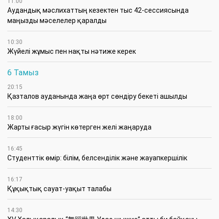
11:00
Аудандық мәслихаттың кезектен тыс 42-сессиясында
маңызды мәселелер қаралды
10:30
Жүйелі жұмыс пен нақты нәтиже керек
6 Тамыз
20:15
Қазталов ауданында жаңа өрт сөндіру бекеті ашылды
18:00
Жарты ғасыр жүгін көтерген желі жаңаруда
16:45
Студенттік өмір: білім, белсенділік және жауапкершілік
16:17
Құқықтық сауат-уақыт талабы
14:30