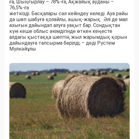
ға, Шыңғырлау – 78%-ға, Ақжайық ауданы –
76,5%-ға
жеткізді. Басқалары сәл кейіндеу келеді. Ауа райы
да шөп шабуға қолайлы, ашық-жарық. Әлі де мал
азығын дайындап алуға уақыт бар. Сондықтан
күні кеше облыс әкімдігінде өткен кеңесте
алдағы қыстаққа шөптің жыл жарымдық қорын
дайындауға тапсырма берілді, – деді Рүстем
Мүлкәйұлы.