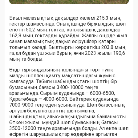
Биыл малазықтық дақылдар көлемі 215,3 мың
гектар шамасында. Оның ішінде біржылдық шөп
егістігі 50,2 мың гектар, көпжылдық дақылдар
162,8 мың гектарды құрайды. Жалпы өңірде жыл
санап малазықтық дақыл өсірушілер қатары
толығып келеді. Былтырғы көрсеткіш 203,8 мың
га, ал бұдан үш жыл бұрын, яғни 2023 жылы 190,6
мың га болды.
Өңір тұрғындарының қолындағы төрт түлік
малды шөппен қамту мақсатындағы жұмыс
жалғасуда. Табиғи шабындықтағы шөптің бір
бумасының бағасы 3400-10000 теңге
аралығында. Сырым ауданында – 6000-6500,
Қаратөбеде – 4000-6000, Бәйтерек ауданында
7000-9000 теңгеден ұсынылуда. Шөп бағасының
әртүрлі болуына шөптің шығымына,
шабындықтың алыс-жақындығына байланысты.
Өткен жылы мұндай шөп бумасының бағасы
3500-12000 теңге аралығында болды. Ал екпе шөп
өсіретін шаруашылықтар өздерінен артылған