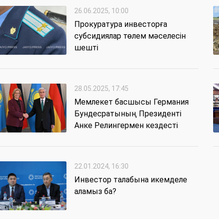
26.06.2025, 10:00
Прокуратура инвесторға
субсидиялар төлем мәселесін
шешті
28.05.2025, 17:45
Мемлекет басшысы Германия
Бундесратының Президенті
Анке Релингермен кездесті
22.01.2024, 16:30
Инвестор талабына икемделе
аламыз ба?