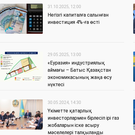
31.10.2025, 12:00
Негізгі капиталға салынған
инвестиция 4%-ға өсті
29.05.2025, 13:00
«Еуразия» индустриялық
аймағы – Батыс Қазақстан
экономикасының жаңа өсу
нүктесі
30.05.2024, 14:30
Үкіметте қатарлық
инвесторлармен бірлесіп ірі газ
жобаларын іске асыру
мәселелері талқыланды