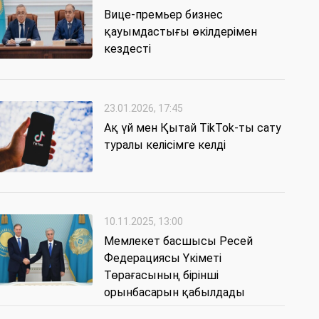
Вице-премьер бизнес
қауымдастығы өкілдерімен
кездесті
23.01.2026, 17:45
Ақ үй мен Қытай TikTok-ты сату
туралы келісімге келді
10.11.2025, 13:00
Мемлекет басшысы Ресей
Федерациясы Үкіметі
Төрағасының бірінші
орынбасарын қабылдады