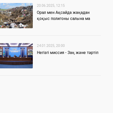
20.06.2025, 12:15
Орал мен Ақсайда жаңадан
қоқыс полигоны салына ма
24.01.2025, 20:00
Негізгі миссия - Заң және тәртіп