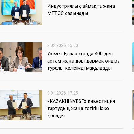
Индустриялық аймақта жаңа
МГТЭС салынады
2.02.2026, 15:00
Үкімет Қазақстанда 400-ден
астам жаңа дәрі-дәрмек өндіру
туралы келісімді мақұлдады
9.01.2026, 17:25
«KAZAKHINVEST» инвестиция
тартудың жаңа тетігін іске
қосады