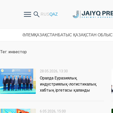
ӘЛЕМ
ҚАЗАҚСТАН
БАТЫС ҚАЗАҚСТАН ОБЛЫ
Тег: инвестор
28.05.2026, 13:30
Оралда Еуразиялық
индустриялық-логистикалық
хабтың іргетасы қаланды
6.05.2026, 15:00