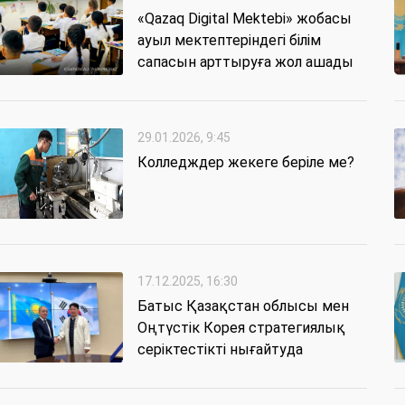
«Qazaq Digital Mektebi» жобасы
ауыл мектептеріндегі білім
сапасын арттыруға жол ашады
29.01.2026, 9:45
Колледждер жекеге беріле ме?
17.12.2025, 16:30
Батыс Қазақстан облысы мен
Оңтүстік Корея стратегиялық
серіктестікті нығайтуда