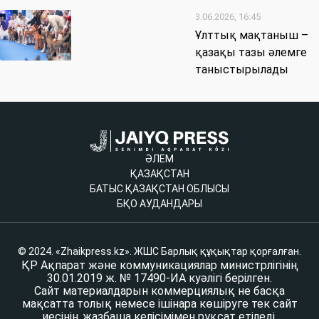
3.06.2026, 16:45
Ұлттық мақтаныш –
қазақы тазы әлемге
таныстырылады
ӘЛЕМ
ҚАЗАҚСТАН
БАТЫС ҚАЗАҚСТАН ОБЛЫСЫ
БҚО АУДАНДАРЫ
© 2024. «Zhaikpress.kz». ЖШС Барлық құқықтар қорғалған.
ҚР Ақпарат және коммуникациялар министрлігінің
30.01.2019 ж. № 17490-ИА куәлігі берілген.
Сайт материалдарын коммерциялық не басқа
мақсатта толық немесе ішінара көшіруге тек сайт
иесінің жазбаша келісімімен рұқсат етіледі.