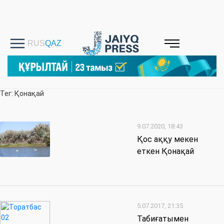
Тег: Қонақай
9.07.2020, 18:43
Қос аққу мекен
еткен Қонақай
5.07.2017, 21:35
Табиғатымен