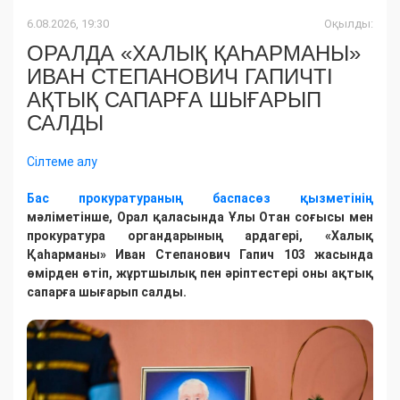
6.08.2026, 19:30
Оқылды:
ОРАЛДА «ХАЛЫҚ ҚАҺАРМАНЫ»
ИВАН СТЕПАНОВИЧ ГАПИЧТІ
АҚТЫҚ САПАРҒА ШЫҒАРЫП
САЛДЫ
Сілтеме алу
Бас прокуратураның баспасөз қызметінің
мәліметінше, Орал қаласында Ұлы Отан соғысы мен
прокуратура органдарының ардагері, «Халық
Қаһарманы» Иван Степанович Гапич 103 жасында
өмірден өтіп, жұртшылық пен әріптестері оны ақтық
сапарға шығарып салды.