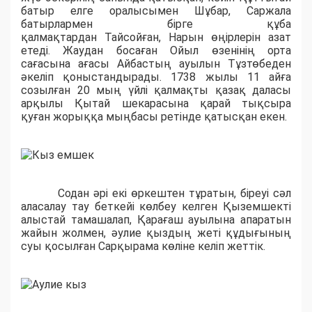
батыр елге оралысымен Шұбар, Саржала
батырлармен бірге құба
қалмақтардан Тайсойған, Нарын өңірлерін азат
етеді. Жаудан босаған Ойыл өзенінің орта
сағасына ағасы Айбастың ауылын Тұзтөбеден
әкеліп қоныстандырады. 1738 жылы 11 айға
созылған 20 мың үйлі қалмақты қазақ даласы
арқылы Қытай шекарасына қарай тықсыра
қуған жорыққа мыңбасы ретінде қатысқан екен.
Содан әрі екі өркештен тұратын, біреуі сәл
аласалау тау беткейі көлбеу келген Қыземшекті
алыстай тамашалап, Қарағаш ауылына апаратын
жайын жолмен, әулие қыздың жеті құдығының
суы қосылған Сарқырама көліне келіп жеттік.