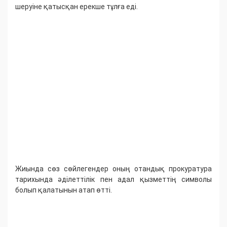
шеруіне қатысқан ерекше тұлға еді.
Жиында сөз сөйлегендер оның отандық прокуратура
тарихында әділеттілік пен адал қызметтің символы
болып қалатынын атап өтті.