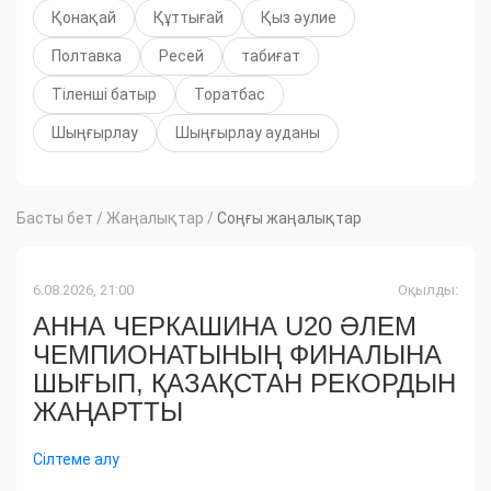
Қонақай
Құттығай
Қыз әулие
Полтавка
Ресей
табиғат
Тіленші батыр
Торатбас
Шыңғырлау
Шыңғырлау ауданы
Басты бет
/
Жаңалықтар
/
Соңғы жаңалықтар
6.08.2026, 21:00
Оқылды:
АННА ЧЕРКАШИНА U20 ӘЛЕМ
ЧЕМПИОНАТЫНЫҢ ФИНАЛЫНА
ШЫҒЫП, ҚАЗАҚСТАН РЕКОРДЫН
ЖАҢАРТТЫ
Сілтеме алу