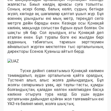
жалғасты. Биыл көлдің арнасы суға толыпты.
Соның әсері болар, балық келіп, судың бетінде
жүзіп, көгінде ақ шағалалар қаптап ұшып жүр. Бұл
өзеннің ұзындығы екі мың метр, тереңдігі сегіз
метрге дейін барады екен. Кезінде осы Қонақай
көлінің маңында соғыстан бұрын ауыл болған. Он
шақты үйі бар. Сол ауылдың аты Қонақай деп
аталған екен. Бұл туралы бізге екі жылдан бері
ауданның табиғатын, тарихын зерттеумен
айналысып жүрген мектептен тыс орталығының
директоры Есенов Қуаныш айтып берді.
Түске дейінгі саяхатымыз Қонақай көлімен
тәмамдалып, аудан орталығына қайта оралдық.
Түстеніп алып, алыс жолға дайындалдық. Бұл
жолғы сапарымыз ұзақ, әрі таулы-тасты, құмды
болғандықтан, қаладан келген көлігімізден басқа
көлікке отыруға тура келді. Біз үшін аудан
орталғынан дайындап қойған жол талғамайтын екі
УАЗ-ға бөлініп мініп, жолға шықтық.