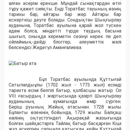
алған әсерім ерекше. Мұндай сынақтардан өтіп
тұру қажет сияқты. Енді Торатбас тауының өзінің
тарихы бар, айтары бар жер. Айтары бар
ескерткіш деуге болады. Сондықтан Шыңғырлау
ауданына, Торатбас ауылына қарай жол түскен
адам болса, міндетті түрде таудың басына
шығып, оныңда кереметін сезінуі керек пе деп
ойлаймын,-дейді блоггер, әлеуметтік желі
белсендісі Жидегүл Аманғалиева.
Бұл Торатбас ауылында Құттығай
Сатыпалдыұлы (1702 жыл - 1773 жыл) есімді
тарихта есімі белгілі батыр, қолбасшы жатыр. Ол
VIII ғасырдың I жартысында қазіргі Шыңғырлау
ауданының аумағында өмір сүрген.
Беріш руының Жайық атасынан. 1728 жылы
Бұланты өзенінің бойында, 1729 жылы Балқаш
көлінің оңтүстігіндегі Аңырақай жазығында
болған шайқастарға Тайлақ батыр басқарған Кіші
жүз әскерінің сапында қатысқан, кейін Құттығай