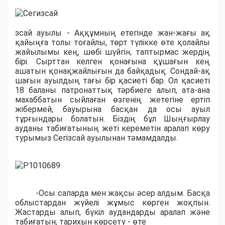
зсай ауылы - Аққұмның етегінде жан-жағы ақ
қайыңға толы тоғайлы, төрт түлікке өте қолайлы
жайылымы кең, шөбі шүйгін, таптырмас жердің
бірі. Сырттан келген қонағына құшағын кең
ашатын қонақжайлығын да байқадық. Сондай-ақ
шағын ауылдың тағы бір қасиеті бар. Ол қасиеті
18 баланы патронаттық тәрбиеге алып, ата-ана
махаббатын сыйлаған өзгенің жетегіне ертіп
жібермей, бауырына басқан да осы ауыл
тұрғындары болатын. Біздің бұл Шыңғырлау
ауданы табиғатының жеті кереметін аралап көру
турымыз Сегізсай ауылынан тәмамдалды.
-Осы сапарда мен жақсы әсер алдым. Басқа
облыстардан жүйелі жұмыс көрген жоқпын.
Жастарды алып, бүкіл аудандарды аралап және
табиғатын, тарихын көрсету - өте