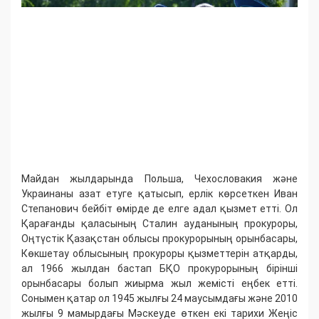
Майдан жылдарында Польша, Чехословакия және
Украинаны азат етуге қатысып, ерлік көрсеткен Иван
Степанович бейбіт өмірде де елге адал қызмет етті. Ол
Қарағанды қаласының Сталин ауданының прокуроры,
Оңтүстік Қазақстан облысы прокурорының орынбасары,
Көкшетау облысының прокуроры қызметтерін атқарды,
ал 1966 жылдан бастап БҚО прокурорының бірінші
орынбасары болып жиырма жыл жемісті еңбек етті.
Сонымен қатар ол 1945 жылғы 24 маусымдағы және 2010
жылғы 9 мамырдағы Мәскеуде өткен екі тарихи Жеңіс