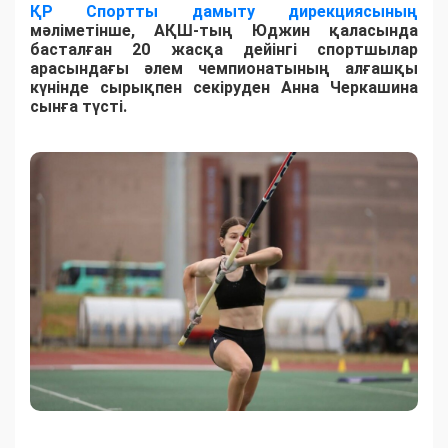
ҚР Спортты дамыту дирекциясының
мәліметінше, АҚШ-тың Юджин қаласында
басталған 20 жасқа дейінгі спортшылар
арасындағы әлем чемпионатының алғашқы
күнінде сырықпен секіруден Анна Черкашина
сынға түсті.