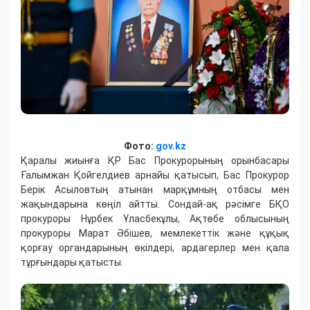
Фото:
gov.kz
Қаралы жиынға ҚР Бас Прокурорының орынбасары
Ғалымжан Қойгелдиев арнайы қатысып, Бас Прокурор
Берік Асыловтың атынан марқұмның отбасы мен
жақындарына көңіл айтты. Сондай-ақ рәсімге БҚО
прокуроры Нұрбек Ұласбекұлы, Ақтөбе облысының
прокуроры Марат Әбішев, мемлекеттік және құқық
қорғау органдарының өкілдері, ардагерлер мен қала
тұрғындары қатысты.