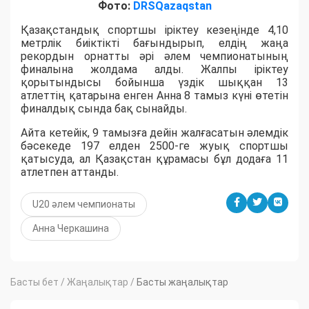
Фото:
DRSQazaqstan
Қазақстандық спортшы іріктеу кезеңінде 4,10
метрлік биіктікті бағындырып, елдің жаңа
рекордын орнатты әрі әлем чемпионатының
финалына жолдама алды. Жалпы іріктеу
қорытындысы бойынша үздік шыққан 13
атлеттің қатарына енген Анна 8 тамыз күні өтетін
финалдық сында бақ сынайды.
Айта кетейік, 9 тамызға дейін жалғасатын әлемдік
бәсекеде 197 елден 2500-ге жуық спортшы
қатысуда, ал Қазақстан құрамасы бұл додаға 11
атлетпен аттанды.
U20 әлем чемпионаты
Анна Черкашина
Басты бет
/
Жаңалықтар
/
Басты жаңалықтар