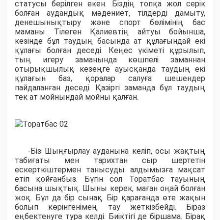
статусы берілген екен. Біздің топқа жол серік
болған аудандық мәдениет, тілдерді дамыту,
денешынықтыру және спорт бөлімінің бас
маманы Тілеген Қалиевтің айтуы бойынша,
кезінде бұл таудың басында ат құлағындай екі
құлағы болған деседі. Кеңес үкіметі құрылып,
тың игеру заманында көшпелі заманнан
отырықшылық кезеңге ауысқанда таудың екі
құлағын баз, қоралар салуға шешендер
пайдаланған деседі. Қазіргі заманда бұл таудың
тек ат мойнындай мойны қалған.
-Біз Шыңғырлау ауданына келіп, осы жақтың
табиғаты мен тарихтан сыр шертетін
ескерткіштермен танысуды алдымызға мақсат
етіп қойғанбыз. Бүгін сол Торатбас тауының
басына шықтық. Шыны керек, маған оңай болған
жоқ. Бұл да бір сынақ. Бір қарағанда өте жақын
болып көрінгенімен, тау жеткізбейді. Біраз
еңбектенуге тура келді. Биіктігі де біршама. Бірақ