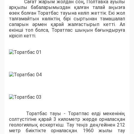
Сағат жарым жолдан соң, Полтавка ауылы
арқылы бабаларымыздан қалған талай аңызға
өзек болған Торатбас тауына келіп жеттік. Екі жол
талғамайтын көліктің бірі сыртынан тамашалап
сапарын әрмен қарай жалғастырып кетті. Ал
екінші топ болса, Торатпас шыңын бағындыруға
кірісіп кетті.
Торатбас тауы - Торатпас елді мекенінің
солтүстігіне қарай 3 километр жерде орналасқан
геологиялық ескерткіш. Тау теңіз деңгейінен 212
метр биіктікте орналасқан. 1960 жылы тау