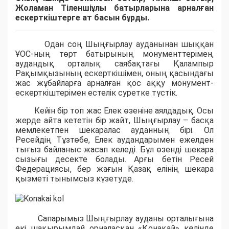
Жоламан Тіленшіұлы батырларына арналған
ескерткіштерге ат басын бұрды.
Одан соң Шыңғырлау ауданынан шыққан
ҰОС-ның төрт батырының монументтерімен,
аудандық орталық саябақтағы Қалампыр
Рақымқызының ескерткішімен, оның қасындағы
жас жұбайларға арналған қос аққу монумент-
ескерткіштерімен естелік суретке түстік.
Кейін бір топ жас Елек өзеніне аялдадық. Осы
жерде айта кететін бір жайт, Шыңғырлау – басқа
мемлекетпен шекаралас ауданның бірі. Ол
Ресейдің Тұзтөбе, Елек аудандарымен ежелден
тығыз байланыс жасап келеді. Бұл өзенді шекара
сызығы десекте болады. Арғы бетін Ресей
Федерациясы, бер жағын Қазақ елінің шекара
қызметі тынымсыз күзетуде.
Сапарымыз Шыңғырлау ауданы орталығына
екі шақырымдай орналасқан «Қонақай» көлінде