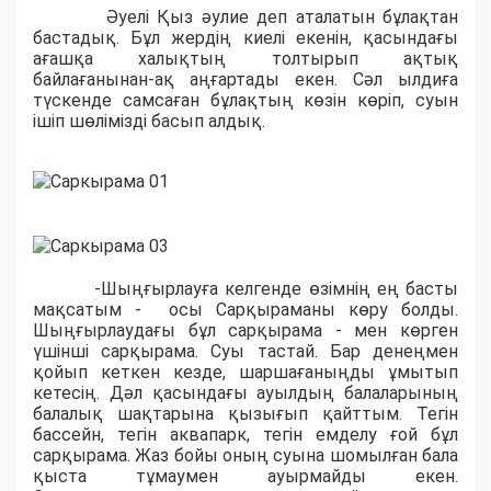
Әуелі Қыз әулие деп аталатын бұлақтан
бастадық. Бұл жердің киелі екенін, қасындағы
ағашқа халықтың толтырып ақтық
байлағанынан-ақ аңғартады екен. Сәл ылдиға
түскенде самсаған бұлақтың көзін көріп, суын
ішіп шөлімізді басып алдық.
-Шыңғырлауға келгенде өзімнің ең басты
мақсатым - осы Сарқыраманы көру болды.
Шыңғырлаудағы бұл сарқырама - мен көрген
үшінші сарқырама. Суы тастай. Бар денеңмен
қойып кеткен кезде, шаршағаныңды ұмытып
кетесің. Дəл қасындағы ауылдың балаларының
балалық шақтарына қызығып қайттым. Тегін
бассейн, тегін аквапарк, тегін емделу ғой бұл
сарқырама. Жаз бойы оның суына шомылған бала
қыста тұмаумен ауырмайды екен.