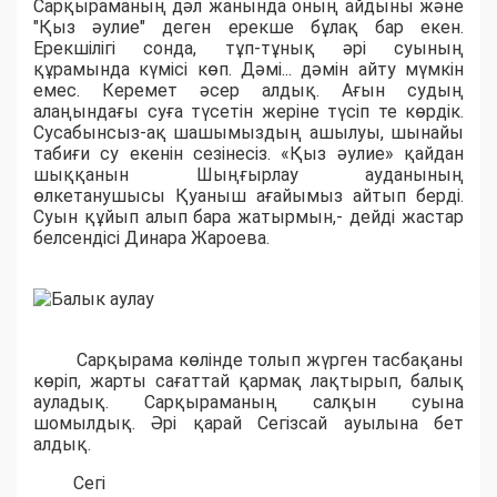
Сарқыраманың дəл жанында оның айдыны жəне
"Қыз əулие" деген ерекше бұлақ бар екен.
Ерекшілігі сонда, тұп-тұнық əрі суының
құрамында күмісі көп. Дəмі... дəмін айту мүмкін
емес. Керемет әсер алдық. Ағын судың
алаңындағы суға түсетін жеріне түсіп те көрдік.
Сусабынсыз-ақ шашымыздың ашылуы, шынайы
табиғи су екенін сезінесіз. «Қыз әулие» қайдан
шыққанын Шыңғырлау ауданының
өлкетанушысы Қуаныш ағайымыз айтып берді.
Суын құйып алып бара жатырмын,- дейді жастар
белсендісі Динара Жароева.
Сарқырама көлінде толып жүрген тасбақаны
көріп, жарты сағаттай қармақ лақтырып, балық
ауладық. Сарқыраманың салқын суына
шомылдық. Әрі қарай Сегізсай ауылына бет
алдық.
Сегі