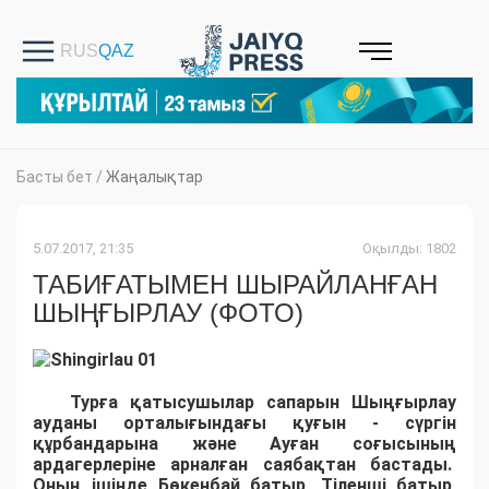
Басты бет
/
Жаңалықтар
5.07.2017, 21:35
Оқылды: 1802
ТАБИҒАТЫМЕН ШЫРАЙЛАНҒАН
ШЫҢҒЫРЛАУ (ФОТО)
Турға қатысушылар сапарын Шыңғырлау
ауданы орталығындағы қуғын - сүргін
құрбандарына және Ауған соғысының
ардагерлеріне арналған саябақтан бастады.
Оның ішінде Бөкенбай батыр, Тіленші батыр,