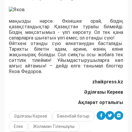
маңызды нәрсе. Өкінішке орай, біздің
қазақстандықтар Қазақстан туралы білмейді.
Біздің мақсатымыз - үлгі көрсету. Ол тек қана
сапарларға шығатын үлгі емес, ол отанды сүю!
Өйткені отанды сүю өлкетанудан басталады.
Тарихты білетін адам, әрине, өзінің еліне
жақынырақ болады. Сол сияқты осы жобаға тек
сәттілік тілеймін! Ұйымдастырушыларға көп
алғыс айтамын! – дейді елге танымал блоггер
Яков Федоров.
zhaikpress.kz
Әділғазы Кереев
Ақпарат орталығы
Әділғазы Кереев
Бөкенбай батыр
Елек
Жоламан Тіленшіұлы