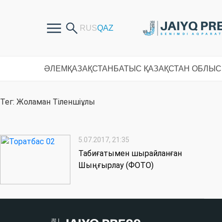
ӘЛЕМ
ҚАЗАҚСТАН
БАТЫС ҚАЗАҚСТАН ОБЛЫ
Тег: Жоламан Тіленшіұлы
5.07.2017, 21:35
Табиғатымен шырайланған
Шыңғырлау (ФОТО)