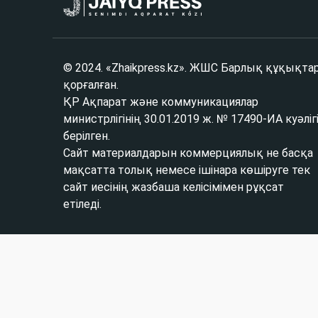
© 2024. «Zhaikpress.kz». ЖШС Барлық құқықта
қорғалған.
ҚР Ақпарат және коммуникациялар
министрлігінің 30.01.2019 ж. № 17490-ИА куәліг
берілген.
Сайт материалдарын коммерциялық не басқа
мақсатта толық немесе ішінара көшіруге тек
сайт иесінің жазбаша келісімімен рұқсат
етіледі.