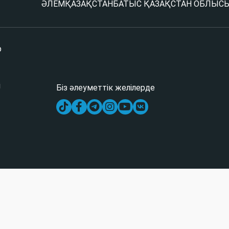
ӘЛЕМ
ҚАЗАҚСТАН
БАТЫС ҚАЗАҚСТАН ОБЛЫС
р
і
Біз әлеуметтік желілерде