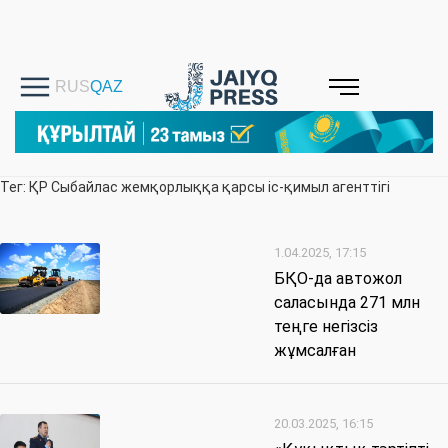
Тег: ҚР Сыбайлас жемқорлыққа қарсы іс-қимыл агенттігі
1.04.2025, 17:15
БҚО-да автожол
саласында 271 млн
теңге негізсіз
жұмсалған
20.03.2025, 16:15