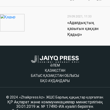
29.09.2021, 11:33
«Адалдықтың
қазығын қаққан
Қадыр»
ӘЛЕМ
ҚАЗАҚСТАН
БАТЫС ҚАЗАҚСТАН ОБЛЫСЫ
БҚО АУДАНДАРЫ
© 2024. «Zhaikpress.kz». ЖШС Барлық құқықтар қорғалған.
ҚР Ақпарат және коммуникациялар министрлігінің
30.01.2019 ж. № 17490-ИА куәлігі берілген.