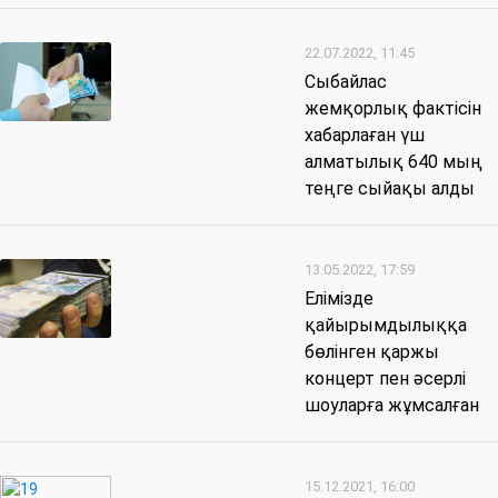
22.07.2022, 11:45
Сыбайлас
жемқорлық фактісін
хабарлаған үш
алматылық 640 мың
теңге сыйақы алды
13.05.2022, 17:59
Елімізде
қайырымдылыққа
бөлінген қаржы
концерт пен әсерлі
шоуларға жұмсалған
15.12.2021, 16:00