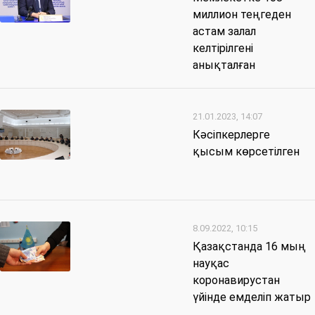
миллион теңгеден
астам залал
келтірілгені
анықталған
21.01.2023, 14:07
Кәсіпкерлерге
қысым көрсетілген
8.09.2022, 10:15
Қазақстанда 16 мың
науқас
коронавирустан
үйінде емделіп жатыр