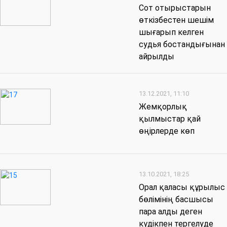
Сот отырыстарын
өткізбестен шешім
шығарып келген
судья бостандығынан
айрылды
13.12.2021, 11:10
Жемқорлық
қылмыстар қай
өңірлерде көп
13.10.2021, 18:25
Орал қаласы құрылыс
бөлімінің басшысы
пара алды деген
күдікпен тергелуде