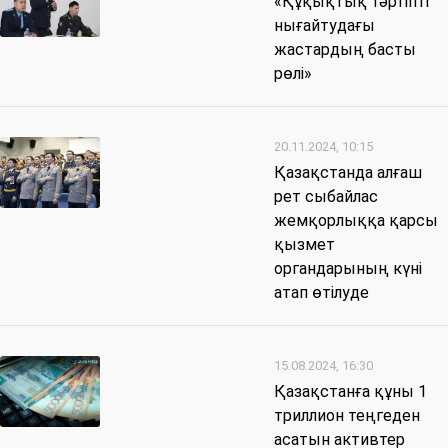
«Құқықтық тәртіпті
нығайтудағы
жастардың басты
рөлі»
20.11.2024, 10:15
Қазақстанда алғаш
рет сыбайлас
жемқорлыққа қарсы
қызмет
органдарының күні
атап өтілуде
15.08.2024, 16:30
Қазақстанға құны 1
триллион теңгеден
асатын активтер