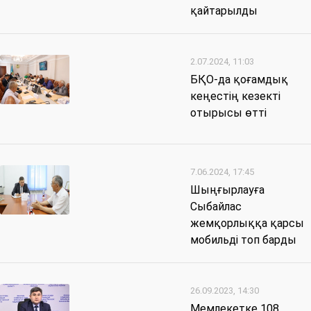
қайтарылды
2.07.2024, 11:03
БҚО-да қоғамдық
кеңестің кезекті
отырысы өтті
7.06.2024, 17:45
Шыңғырлауға
Сыбайлас
жемқорлыққа қарсы
мобильді топ барды
26.09.2023, 14:30
Мемлекетке 108