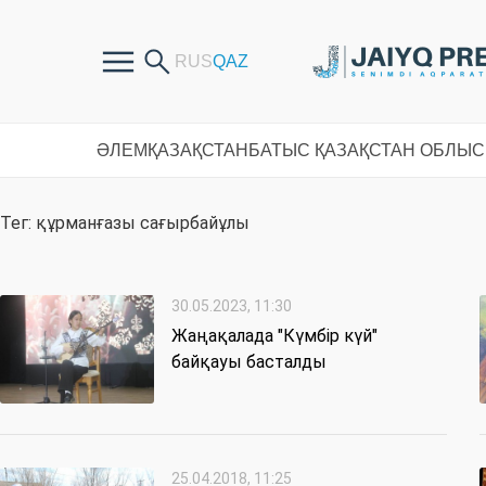
ӘЛЕМ
ҚАЗАҚСТАН
БАТЫС ҚАЗАҚСТАН ОБЛЫ
Тег: құрманғазы сағырбайұлы
30.05.2023, 11:30
Жаңақалада "Күмбір күй"
байқауы басталды
25.04.2018, 11:25