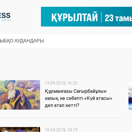
СЫ
БҚО АУДАНДАРЫ
19.09.2018, 16:25
Құрманғазы Сағырбайұлын
халық не себепті «Күй атасы»
деп атап кетті?
10.04.2018, 18:19