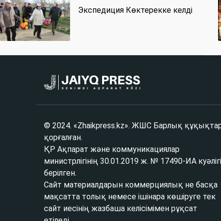
Экспедиция Көктерекке келді
© 2024. «Zhaikpress.kz». ЖШС Барлық құқықта
қорғалған.
ҚР Ақпарат және коммуникациялар
министрлігінің 30.01.2019 ж. № 17490-ИА куәліг
берілген.
Сайт материалдарын коммерциялық не басқа
мақсатта толық немесе ішінара көшіруге тек
сайт иесінің жазбаша келісімімен рұқсат
етіледі.