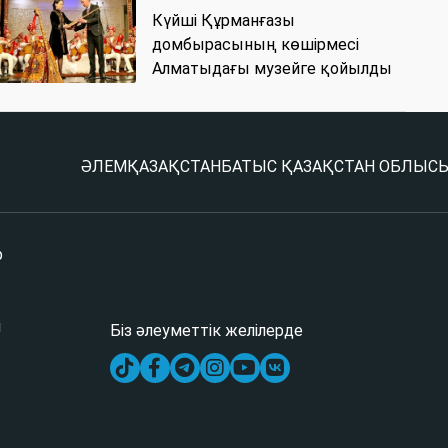
Күйші Құрманғазы
домбырасының көшірмесі
Алматыдағы музейге қойылды
ӘЛЕМ
ҚАЗАҚСТАН
БАТЫС ҚАЗАҚСТАН ОБЛЫС
р
і
Біз әлеуметтік желілерде