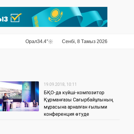
Орал
34.4°
Сенбі, 8 Тамыз 2026
19.09.2018, 10:11
БҚО-да күйші-композитор
Құрманғазы Сағырбайұлының
мұрасына арналған ғылыми
конференция өтуде