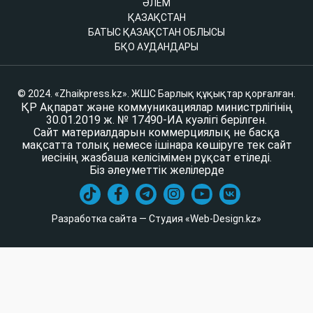
ӘЛЕМ
ҚАЗАҚСТАН
БАТЫС ҚАЗАҚСТАН ОБЛЫСЫ
БҚО АУДАНДАРЫ
© 2024. «Zhaikpress.kz». ЖШС Барлық құқықтар қорғалған.
ҚР Ақпарат және коммуникациялар министрлігінің
30.01.2019 ж. № 17490-ИА куәлігі берілген.
Сайт материалдарын коммерциялық не басқа
мақсатта толық немесе ішінара көшіруге тек сайт
иесінің жазбаша келісімімен рұқсат етіледі.
Біз әлеуметтік желілерде
Разработка сайта — Студия «Web-Design.kz»