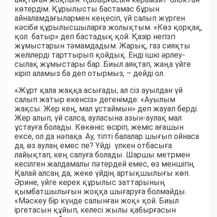
көтердім. Құрылысты бастамас бұрын
айналамдағылармен кеңесіп, үй салып жүрген
кәсіби құрылысшыларға жолықтым. «Көз қорқақ,
қол батыр» деп бастадық қой. Қазір негізгі
жұмыстарын тәмамдадым. Жарық, газ сияқты
желілерді тарттырып қойдық. Енді ішкі әрлеу-
сылақ жұмыстары бар. Биыл аяқтап, жаңа үйге
кіріп аламыз ба деп отырмыз, – дейді ол.
«Жұрт қала жаққа асығады, ал сіз ауылдан үй
салып жатыр екенсіз» дегенімде: «Ауылым
жақсы. Жер кең, мал ұстаймын» деп жауап берді.
Жер алып, үй салса, ауласына азын-аулақ мал
ұстауға болады. Көкөніс өсіріп, жеміс ағашын
ексе, ол да нәпақа. Ау, тіпті балалар шығып ойнаса
да, өз аулаң емес пе? Үйді үлкен отбасыға
лайықтап, кең салуға болады. Шаршы метрмен
кесілген жалдамалы пәтердей емес, өз меншігің.
Қалай алсаң да, жеке үйдің артықшылығы көп.
Әрине, үйге керек құрылыс заттарының
қымбатшылығын жоққа шығаруға болмайды.
«Мәскеу бір күнде салынған жоқ» қой. Биыл
іргетасын құйып, келесі жылы қабырғасын