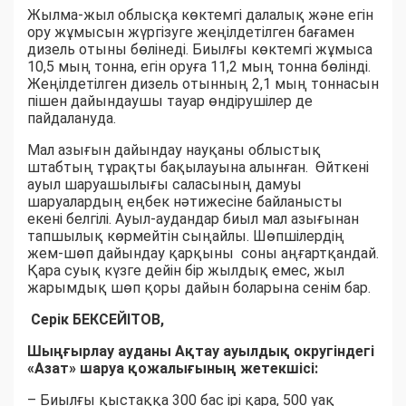
Жылма-жыл облысқа көктемгі далалық және егін
ору жұмысын жүргізуге жеңілдетілген бағамен
дизель отыны бөлінеді. Биылғы көктемгі жұмыса
10,5 мың тонна, егін оруға 11,2 мың тонна бөлінді.
Жеңілдетілген дизель отынның 2,1 мың тоннасын
пішен дайындаушы тауар өндірушілер де
пайдалануда.
Мал азығын дайындау науқаны облыстық
штабтың тұрақты бақылауына алынған. Өйткені
ауыл шаруашылығы саласының дамуы
шаруалардың еңбек нәтижесіне байланысты
екені белгілі. Ауыл-аудандар биыл мал азығынан
тапшылық көрмейтін сыңайлы. Шөпшілердің
жем-шөп дайындау қарқыны соны аңғартқандай.
Қара суық күзге дейін бір жылдық емес, жыл
жарымдық шөп қоры дайын боларына сенім бар.
Серік БЕКСЕЙІТОВ,
Шыңғырлау ауданы Ақтау ауылдық округіндегі
«Азат» шаруа қожалығының жетекшісі:
– Биылғы қыстаққа 300 бас ірі қара, 500 уақ