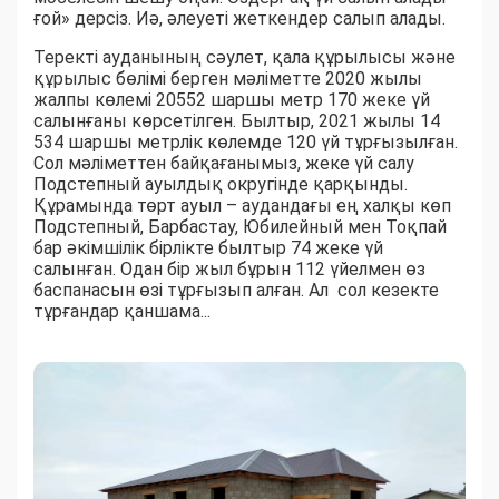
ғой» дерсіз. Иә, әлеуеті жеткендер салып алады.
Теректі ауданының сәулет, қала құрылысы және
құрылыс бөлімі берген мәліметте 2020 жылы
жалпы көлемі 20552 шаршы метр 170 жеке үй
салынғаны көрсетілген. Былтыр, 2021 жылы 14
534 шаршы метрлік көлемде 120 үй тұрғызылған.
Сол мәліметтен байқағанымыз, жеке үй салу
Подстепный ауылдық округінде қарқынды.
Құрамында төрт ауыл – аудандағы ең халқы көп
Подстепный, Барбастау, Юбилейный мен Тоқпай
бар әкімшілік бірлікте былтыр 74 жеке үй
салынған. Одан бір жыл бұрын 112 үйелмен өз
баспанасын өзі тұрғызып алған. Ал сол кезекте
тұрғандар қаншама...