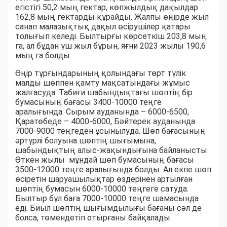
егістігі 50,2 мың гектар, көпжылдық дақылдар
162,8 мың гектарды құрайды. Жалпы өңірде жыл
санап малазықтық дақыл өсірушілер қатары
толығып келеді. Былтырғы көрсеткіш 203,8 мың
га, ал бұдан үш жыл бұрын, яғни 2023 жылы 190,6
мың га болды.
Өңір тұрғындарының қолындағы төрт түлік
малды шөппен қамту мақсатындағы жұмыс
жалғасуда. Табиғи шабындықтағы шөптің бір
бумасының бағасы 3400-10000 теңге
аралығында. Сырым ауданында – 6000-6500,
Қаратөбеде – 4000-6000, Бәйтерек ауданында
7000-9000 теңгеден ұсынылуда. Шөп бағасының
әртүрлі болуына шөптің шығымына,
шабындықтың алыс-жақындығына байланысты.
Өткен жылы мұндай шөп бумасының бағасы
3500-12000 теңге аралығында болды. Ал екпе шөп
өсіретін шаруашылықтар өздерінен артылған
шөптің бумасын 6000-10000 теңгеге сатуда.
Былтыр бұл баға 7000-10000 теңге шамасында
еді. Биыл шөптің шығымдылығы бағаны сәл де
болса, төмендетіп отырғаны байқалады.