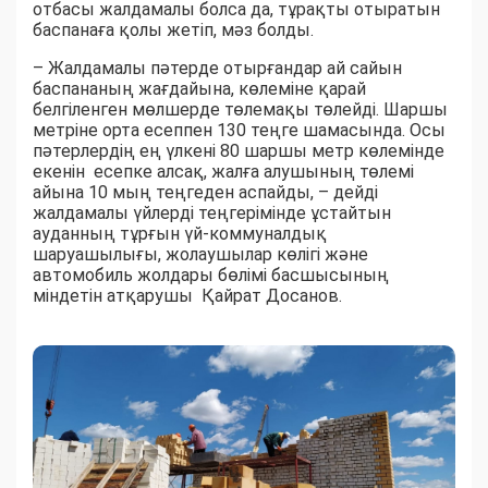
отбасы жалдамалы болса да, тұрақты отыратын
баспанаға қолы жетіп, мәз болды.
– Жалдамалы пәтерде отырғандар ай сайын
баспананың жағдайына, көлеміне қарай
белгіленген мөлшерде төлемақы төлейді. Шаршы
метріне орта есеппен 130 теңге шамасында. Осы
пәтерлердің ең үлкені 80 шаршы метр көлемінде
екенін есепке алсақ, жалға алушының төлемі
айына 10 мың теңгеден аспайды, – дейді
жалдамалы үйлерді теңгерімінде ұстайтын
ауданның тұрғын үй-коммуналдық
шаруашылығы, жолаушылар көлігі және
автомобиль жолдары бөлімі басшысының
міндетін атқарушы Қайрат Досанов.