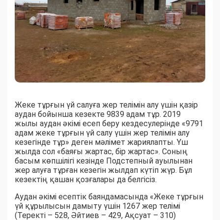
Жеке тұрғын үй салуға жер телімін алу үшін қазір
аудан бойынша кезекте 9839 адам тұр. 2019
жылы аудан әкімі есеп беру кездесулерінде «9791
адам жеке тұрғын үй салу үшін жер телімін алу
кезегінде тұр» деген мәлімет жариялапты. Үш
жылда сол «баяғы жартас, бір жартас». Соның
басым көпшілігі кезінде Подстепный ауылынан
жер алуға тұрған кезегін жылдап күтіп жүр. Бұл
кезектің қашан қозғалары да белгісіз.
Аудан әкімі есептік баяндамасында «Жеке тұрғын
үй құрылысын дамыту үшін 1267 жер телімі
(Теректі – 528, Әйтиев – 429, Ақсуат – 310)