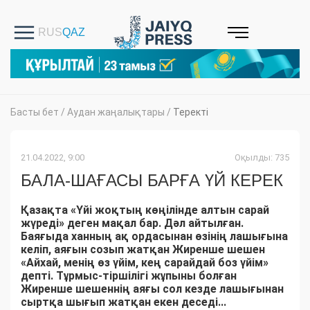
Басты бет
/
Аудан жаңалықтары
/
Теректі
21.04.2022, 9:00
Оқылды: 735
БАЛА-ШАҒАСЫ БАРҒА ҮЙ КЕРЕК
Қазақта «Үйі жоқтың көңілінде алтын сарай
жүреді» деген мақал бар. Дәл айтылған.
Баяғыда ханның ақ ордасынан өзінің лашығына
келіп, аяғын созып жатқан Жиренше шешен
«Айхай, менің өз үйім, кең сарайдай боз үйім»
депті. Тұрмыс-тіршілігі жұпыны болған
Жиренше шешеннің аяғы сол кезде лашығынан
сыртқа шығып жатқан екен деседі...