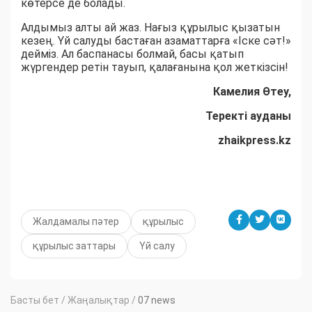
көтерсе де болады.
Алдымыз алты ай жаз. Нағыз құрылыс қызатын
кезең. Үй салуды бастаған азаматтарға «Іске сәт!»
дейміз. Ал баспанасы болмай, басы қатып
жүргендер ретін тауып, қалағанына қол жеткізсін!
Камелия Өтеу,
Теректі ауданы
zhaikpress.kz
Жалдамалы пәтер
құрылыс
құрылыс заттары
Үй салу
Басты бет
/
Жаңалықтар
/
07 news