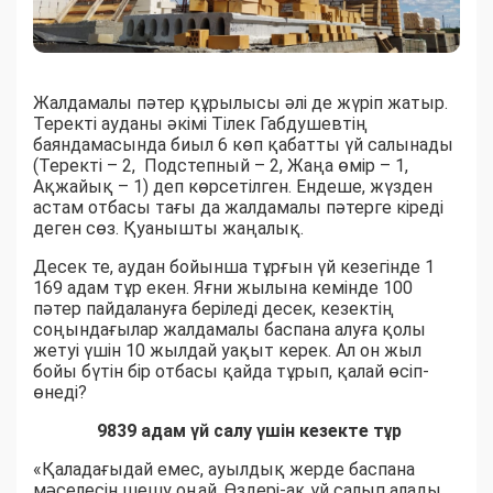
Жалдамалы пәтер құрылысы әлі де жүріп жатыр.
Теректі ауданы әкімі Тілек Габдушевтің
баяндамасында биыл 6 көп қабатты үй салынады
(Теректі – 2, Подстепный – 2, Жаңа өмір – 1,
Ақжайық – 1) деп көрсетілген. Ендеше, жүзден
астам отбасы тағы да жалдамалы пәтерге кіреді
деген сөз. Қуанышты жаңалық.
Десек те, аудан бойынша тұрғын үй кезегінде 1
169 адам тұр екен. Яғни жылына кемінде 100
пәтер пайдалануға беріледі десек, кезектің
соңындағылар жалдамалы баспана алуға қолы
жетуі үшін 10 жылдай уақыт керек. Ал он жыл
бойы бүтін бір отбасы қайда тұрып, қалай өсіп-
өнеді?
9839 адам үй салу үшін кезекте тұр
«Қаладағыдай емес, ауылдық жерде баспана
мәселесін шешу оңай. Өздері-ақ үй салып алады