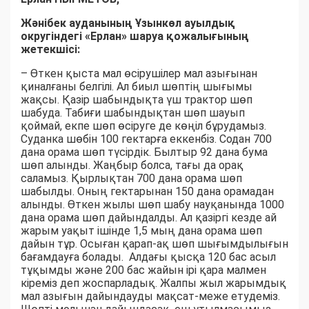
Жәнібек ауданының Ұзынкөл ауылдық
округіндегі «Ерлан» шаруа қожалығының
жетекшісі:
– Өткен қыста мал өсірушілер мал азығынан
қиналғаны белгілі. Ал биыл шөптің шығымы
жақсы. Қазір шабындықта үш трактор шөп
шабуда. Табиғи шабындықтан шөп шауып
қоймай, екпе шөп өсіруге де көңіл бұрудамыз.
Суданка шөбін 100 гектарға еккенбіз. Содан 700
дана орама шөп түсірдік. Былтыр 92 дана бума
шөп алынды. Жаңбыр болса, тағы да орақ
саламыз. Қырлықтан 700 дана орама шөп
шабылды. Оның гектарынан 150 дана орамадан
алынды. Өткен жылы шөп шабу науқанында 1000
дана орама шөп дайындалды. Ал қазіргі кезде ай
жарым уақыт ішінде 1,5 мың дана орама шөп
дайын тұр. Осыған қарап-ақ шөп шығымдылығын
бағамдауға болады. Алдағы қысқа 120 бас асыл
тұқымды және 200 бас жайын ірі қара малмен
кіреміз деп жоспарладық. Жалпы жыл жарымдық
мал азығын дайындауды мақсат-меже етудеміз.