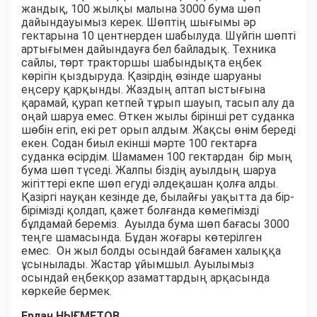
жандық, 100 жылқы малына 3000 бума шөп
дайындауымыз керек. Шөптің шығымы әр
гектарына 10 центнерден шабылуда. Шүйгін шөпті
артығымен дайындауға бел байладық. Техника
сайлы, төрт тракторшы шабындықта еңбек
көрігін қыздыруда. Қазірдің өзінде шаруаны
еңсеру қарқынды. Жаздың аптап ыстығына
қарамай, қурап кетпей тұрып шауып, тасып алу да
оңай шаруа емес. Өткен жылы бірінші рет суданка
шөбін егіп, екі рет орып алдым. Жақсы өнім береді
екен. Содан биыл екінші мәрте 100 гектарға
суданка өсірдім. Шамамен 100 гектардан бір мың
бума шөп түседі. Жалпы біздің ауылдың шаруа
жігіттері екпе шөп егуді әлдеқашан қолға алды.
Қазіргі науқан кезінде де, былайғы уақытта да бір-
бірімізді қолдап, қажет болғанда көмегімізді
бұлдамай береміз. Ауылда бума шөп бағасы 3000
теңге шамасында. Бұдан жоғары көтерілген
емес. Он жыл болды осындай бағамен халыққа
ұсынылады. Жастар ұйымшыл. Ауылымыз
осындай еңбекқор азаматтардың арқасында
көркейе бермек.
Ерлан НЫҒМЕТОВ,