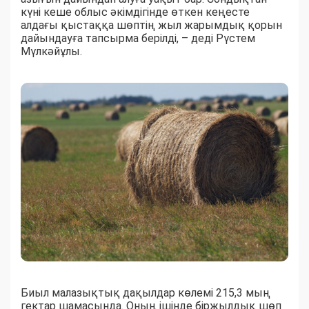
күні кеше облыс әкімдігінде өткен кеңесте
алдағы қыстаққа шөптің жыл жарымдық қорын
дайындауға тапсырма берілді, – деді Рүстем
Мүлкәйұлы.
Биыл малазықтық дақылдар көлемі 215,3 мың
гектар шамасында. Оның ішінде біржылдық шөп