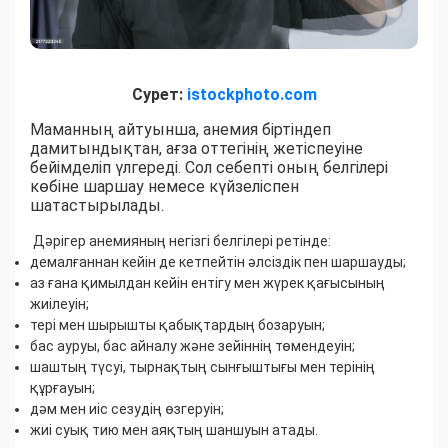
Сурет:
istockphoto.com
Маманның айтуынша, анемия біртіндеп
дамитындықтан, ағза оттегінің жетіспеуіне
бейімделіп үлгереді. Сол себепті оның белгілері
көбіне шаршау немесе күйзеліспен
шатастырылады.
Дәрігер анемияның негізгі белгілері ретінде:
демалғаннан кейін де кетпейтін әлсіздік пен шаршауды;
аз ғана қимылдан кейін ентігу мен жүрек қағысының
жиілеуін;
тері мен шырышты қабықтардың бозаруын;
бас ауруы, бас айналу және зейіннің төмендеуін;
шаштың түсуі, тырнақтың сынғыштығы мен терінің
құрғауын;
дәм мен иіс сезудің өзгеруін;
жиі суық тию мен аяқтың шаншуын атады.