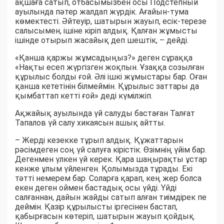
ақшаға сатып, отбасымызбен осы Подстепный
ауылында пәтер жалдап жүрдік. Ағайын-тума
көмектесті. Әйтеуір, шатырын жауып, есік-терезе
салысымен, ішіне кіріп алдық. Қалған жұмысты
ішінде отырып жасайық деп шештік, – дейді.
«Қанша қаржы жұмсадыңыз?» деген сұраққа
«Нақты есеп жүргізген жоқпын. Ұзаққа созылған
құрылыс болды ғой. Әлі ішкі жұмыстары бар. Оған
қанша кететінін білмеймін. Құрылыс заттары да
қымбаттап кетті ғой» деді күмілжіп.
Ақжайық ауылында үй салуды бастаған Талғат
Тапалов үй салу хикаясын ашық айтты.
– Жерді кезекке тұрып алдық. Құжаттарын
рәсімдеген соң үй салуға кірістік. Өзімнің үйім бар.
Дегенмен үлкен үй керек. Қара шаңырақты ұстар
кенже ұлым үйленген. Қолымызда тұрады. Екі
тәтті немерем бар. Соларға қарап, кең жер болса
екен деген оймен бастадық осы үйді. Үйді
салғаннан, дайын жайды сатып алған тиімдірек пе
деймін. Қазір құрылысты іргесінен бастап,
қабырғасын көтеріп, шатырын жауып қойдық.