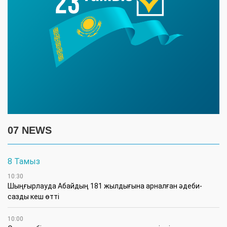
07 NEWS
8 Тамыз
10:30
Шыңғырлауда Абайдың 181 жылдығына арналған әдеби-
сазды кеш өтті
10:00