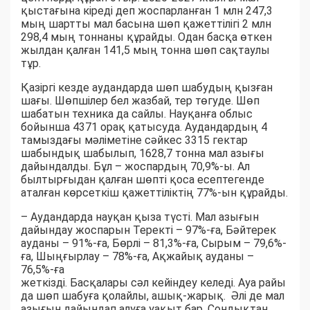
қыстағына кіреді деп жоспарланған 1 млн 247,3
мың шартты мал басына шөп қажеттілігі 2 млн
298,4 мың тоннаны құрайды. Одан басқа өткен
жылдан қалған 141,5 мың тонна шөп сақтаулы
тұр.
Қазіргі кезде аудандарда шөп шабудың қызған
шағы. Шөпшілер бел жазбай, тер төгуде. Шөп
шабатын техника да сайлы. Науқанға облыс
бойынша 4371 орақ қатысуда. Аудандардың 4
тамыздағы мәліметіне сәйкес 3315 гектар
шабындық шабылып, 1628,7 тонна мал азығы
дайындалды. Бұл – жоспардың 70,9%-ы. Ал
былтырғыдан қалған шөпті қоса есептегенде
аталған көрсеткіш қажеттіліктің 77%-ын құрайды.
– Аудандарда науқан қыза түсті. Мал азығын
дайындау жоспарын Теректі – 97%-ға, Бәйтерек
ауданы – 91%-ға, Бөрлі – 81,3%-ға, Сырым – 79,6%-
ға, Шыңғырлау – 78%-ға, Ақжайық ауданы –
76,5%-ға
жеткізді. Басқалары сәл кейіндеу келеді. Ауа райы
да шөп шабуға қолайлы, ашық-жарық. Әлі де мал
азығын дайындап алуға уақыт бар. Сондықтан