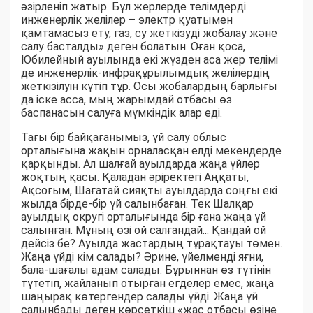
әзірленіп жатыр. Бұл жерлерде телімдерді
инженерлік желілер – электр қуатымен
қамтамасыз ету, газ, су жеткізуді жобалау және
салу басталды» деген болатын. Оған қоса,
Юбилейный ауылында екі жүзден аса жер телімі
де инженерлік-инфрақұрылымдық желілердің
жеткізілуін күтіп тұр. Осы жобалардың барлығы
да іске асса, мың жарымдай отбасы өз
баспанасын салуға мүмкіндік алар еді.
Тағы бір байқағанымыз, үй салу облыс
орталығына жақын орналасқан елді мекендерде
қарқынды. Ал шалғай ауылдарда жаңа үйлер
жоқтың қасы. Қаладан әріректегі Аңқаты,
Ақсоғым, Шағатай сияқты ауылдарда соңғы екі
жылда бірде-бір үй салынбаған. Тек Шалқар
ауылдық округі орталығында бір ғана жаңа үй
салынған. Мұның өзі ой салғандай... Қандай ой
дейсіз бе? Ауылда жастардың тұрақтауы төмен.
Жаңа үйді кім салады? Әрине, үйелменді яғни,
бала-шағалы адам салады. Бұрыннан өз түтінін
түтетіп, жайланып отырған егделер емес, жаңа
шаңырақ көтергендер салады үйді. Жаңа үй
салынбады деген көрсеткіш «жас отбасы өзіне