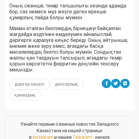
Оның сөзінше, темір тапшылығы кезінде адамда
бор, саз немесе мұз жеуге деген ерекше
құмарлық пайда болуы мүмкін.
Маман аталған белгілердің бірнешеуі байқалған
жағдайда өздігінен емделумен айналыспай,
дәрігерге қаралуға кеңес береді. Оның айтуынша,
анемия жеке ауру емес, ағзадағы басқа
мәселелердің белгісі болуы мүмкін. Сондықтан
жалпы қан талдауын тапсырып, ағзадағы темір
қорын көрсететін ферритин деңгейін тексеру
маңызды.
дәрігер кеңесі
денсаулық
қаназдық
Узнайте первым о важных новостях Западного
Казахстана на нашей странице
в
Instagram
и нашем
Telegram
- канале