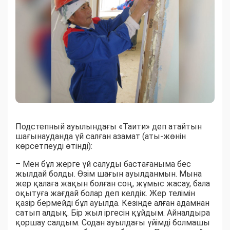
Подстепный ауылындағы «Таити» деп атайтын
шағынауданда үй салған азамат (аты-жөнін
көрсетпеуді өтінді):
– Мен бұл жерге үй салуды бастағаныма бес
жылдай болды. Өзім шағын ауылданмын. Мына
жер қалаға жақын болған соң, жұмыс жасау, бала
оқытуға жағдай болар деп келдік. Жер телімін
қазір бермейді бұл ауылда. Кезінде алған адамнан
сатып алдық. Бір жыл іргесін құйдым. Айналдыра
қоршау салдым. Содан ауылдағы үйімді болмашы