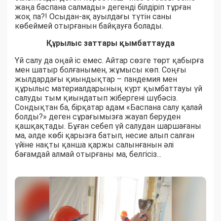
жаңа баспана салмады» дегенді білдіріп тұрған
жоқ па?! Осыдан-ақ ауылдағы түтін саны
көбеймей отырғанын байқауға болады.
Құрылыс заттары қымбаттауда
Үй салу да оңай іс емес. Айтар сөзге төрт қабырға
мен шатыр болғанымен, жұмысы көп. Соңғы
жылдардағы қиындықтар – пандемия мен
құрылыс материалдарының күрт қымбаттауы үй
салуды тым қиындатып жібергені шүбәсіз.
Сондықтан ба, бірқатар адам «Баспана салу қалай
болды?» деген сұрағымызға жауап беруден
қашқақтады. Бұған себеп үй салудан шаршағаны
ма, әлде көбі қарызға батып, несие алып салған
үйіне нақты қанша қаржы салынғанын әлі
бағамдай алмай отырғаны ма, белгісіз...