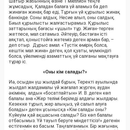
Шатыр жабынның өзіне 1 миллион теңге
жұмсадық. Қаладан балаға үй аламыз ба деп
жинаған жинақ бар еді, Тұрғын үй құрылыс жинақ
банкінде. Соны алдық. Несие алып, оны салдық.
Биыл құрылысты жалғастырамыз. Құрылыс
заттарының бағасы «ұшып» тұр. Жиған-терген
жетпесе, мал сатамыз. Әйтеуір, бастаған істі
аяқтап, қоныстойға жетеміз деген арман бар, –
деп отыр. Дұрыс амал. «Түстік өмірің болса,
кештік мал жина» деген, қол қуаты, мүмкіндігі
болса, үйелменді азаматтың үй салғаны мақтауға
тұрар іс.
«Оны кім салады?»
Иә, осыдан үш жылдай бұрын, Теректі ауылында
жылдап жалдамалы үй жағалап жүрген, аудан
әкімінің алдын «босатпайтын» И. В. деген көп
балалы ана «Жер телімі беріледі алдағы жылдары.
Кезекке тұрып, жер алыңыз, үй салып алуға
болады» деген ұсынысқа «Кім салады оны?
Күйеуім қай ақшасына салады? Біз көп балалы
отбасымыз. Үй тауып беруге міндеттісіз!» дегенін
естігенмін өз басым. Таңғалғанмын. Бір жағынан,