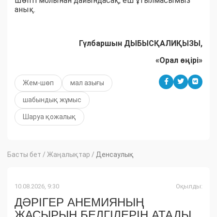
Шөпті молынан дайындасақ, еш ұтылмасымыз
анық.
Гүлбаршын ДЫБЫСҚАЛИҚЫЗЫ,
«Орал өңірі»
Жем-шөп
мал азығы
шабындық жұмыс
Шаруа қожалық
Басты бет
/
Жаңалықтар
/
Денсаулық
10.08.2026, 9:30
Оқылды:
ДӘРІГЕР АНЕМИЯНЫҢ
ЖАСЫРЫН БЕЛГІЛЕРІН АТАДЫ