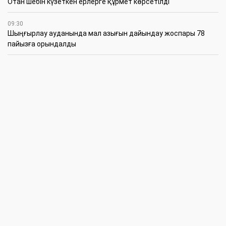
Отан шебін күзеткен ерлерге құрмет көрсетілді
09:30
​Шыңғырлау ауданында мал азығын дайындау жоспары 78
пайызға орындалды
09:00
​Теректіде жас отбасыларға арналған тренинг өтті
7 Тамыз
16:45
Балалардың жазғы кезеңдегі қауіпсіздігін қамтамасыз ету –
негізгі қауіп-қатерлерге кешенді бақылауды талап етеді
15:30
Батыстың барысы анықталды
12:30
«Бөрлі жаршысы – Бурлинские вести» газетінде жаңа басшы
11:00