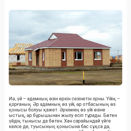
Иә, үй – адамның өзін еркін сезінетін орны. Үйің –
қорғаның. Әр адамның өз үйі, әр отбасының өз
қонысы болуы қажет. Әркімнің өз үйі өзіне
ыстық, әр бұрышынан жылу есіп тұрады. Бөтен
үйдің тынысы да бөтен. Хан сарайындай үйге
келсе де, туысының қонысына бас сұқса да,