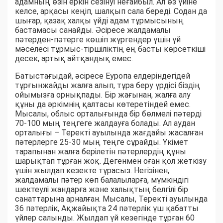
адамның өзін еркін сезінуі неғайбыл. Ал өз үйіне
келсе, арқасы кеңіп, шалқып сала береді. Содан да
шығар, қазақ халқы үйді адам тұрмысының
бастамасы санайды. Әсіресе жалдамалы
пәтерден-пәтерге көшіп жүргендер үшін үй
мәселесі тұрмыс-тіршіліктің ең басты көрсеткіші
десек, артық айтқандық емес.
Батыстағыдай, әсіресе Еуропа елдеріндегідей
тұрғынжайды жалға алып, тұра беру үрдісі біздің
ойымызға орнықпады. Бір жағынан, жалға алу
құны да әркімнің қалтасы көтеретіндей емес.
Мысалы, облыс орталығында бір бөлмелі пәтерді
70-100 мың теңгеге жалдауға болады. Ал аудан
орталығы – Теректі ауылында жағдайы жасалған
пәтерлерге 25-30 мың теңге сұрайды. Үкімет
тарапынан жалға берілетін пәтерлердің құны
шарықтап тұрған жоқ. Дегенмен оған қол жеткізу
үшін жылдап кезекте тұрасыз. Негізінен,
жалдамалы пәтер көп балалыларға, мүмкіндігі
шектеулі жандарға және халықтың белгілі бір
санаттарына арналған. Мысалы, Теректі ауылында
36 пәтерлік, Ақжайықта 24 пәтерлік үш қабатты
үйлер салынды. Жылдап үй кезегінде тұрған 60