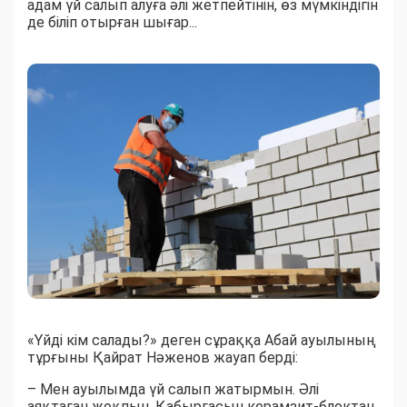
адам үй салып алуға әлі жетпейтінін, өз мүмкіндігін
де біліп отырған шығар...
«Үйді кім салады?» деген сұраққа Абай ауылының
тұрғыны Қайрат Нәженов жауап берді:
– Мен ауылымда үй салып жатырмын. Әлі
аяқтаған жоқпын. Қабырғасын керамзит-блоктан