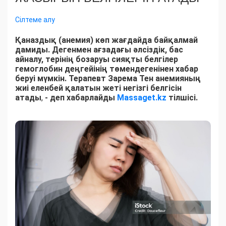
Сілтеме алу
Қаназдық (анемия) көп жағдайда байқалмай
дамиды. Дегенмен ағзадағы әлсіздік, бас
айналу, терінің бозаруы сияқты белгілер
гемоглобин деңгейінің төмендегенінен хабар
беруі мүмкін. Терапевт Зарема Тен анемияның
жиі еленбей қалатын жеті негізгі белгісін
атады
,
- деп хабарлайды
Massaget.kz
тілшісі.