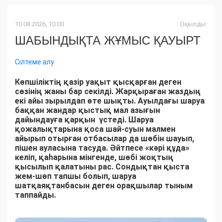
10.08.2026, 10:00
Оқылды:
ШАБЫНДЫҚТА ЖҰМЫС ҚАУЫРТ
Сілтеме алу
Көпшіліктің қазір уақыт қысқарған деген
сөзінің жаны бар секілді. Жарқыраған жаздың
екі айы зырылдап өте шықты. Ауылдағы шаруа
баққан жандар қыстық мал азығын
дайындауға қарқын үстеді. Шаруа
қожалықтарына қоса шай-суын малмен
айырып отырған отбасылар да шөбін шауып,
пішен ауласына тасуда. Әйтпесе «кәрі құда»
келіп, қаһарына мінгенде, шөбі жоқтың
қысылып қалатыны рас. Сондықтан қыста
жем-шөп тапшы болып, шаруа
шатқаяқтанбасын деген орақшылар тыным
таппайды.