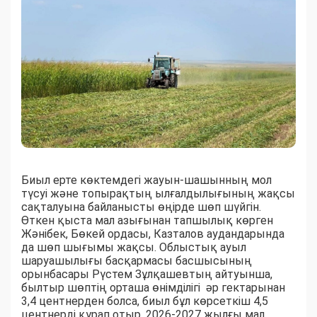
Биыл ерте көктемдегі жауын-шашынның мол
түсуі және топырақтың ылғалдылығының жақсы
сақталуына байланысты өңірде шөп шүйгін.
Өткен қыста мал азығынан тапшылық көрген
Жәнібек, Бөкей ордасы, Казталов аудандарында
да шөп шығымы жақсы. Облыстық ауыл
шаруашылығы басқармасы басшысының
орынбасары Рүстем Зұлқашевтың айтуынша,
былтыр шөптің орташа өнімділігі әр гектарынан
3,4 центнерден болса, биыл бұл көрсеткіш 4,5
центнерді құрап отыр. 2026-2027 жылғы мал