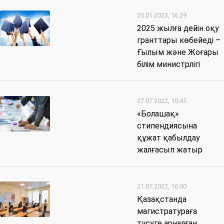
25.01.2023, 16:29
2025 жылға дейін оқу
гранттары көбейеді –
Ғылым және Жоғары
білім министрлігі
27.07.2022, 10:45
«Болашақ»
стипендиясына
құжат қабылдау
жалғасып жатыр
21.07.2022, 16:00
Қазақстанда
магистратураға
түсуге арналған