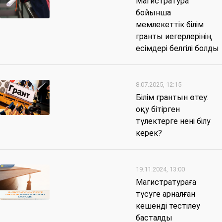
Магистратура
бойынша
мемлекеттік білім
гранты иегерлерінің
есімдері белгілі болды
8.07.2025, 12:15
Білім грантын өтеу:
оқу бітірген
түлектерге нені білу
керек?
19.11.2024, 13:00
Магистратураға
түсуге арналған
кешенді тестілеу
басталды