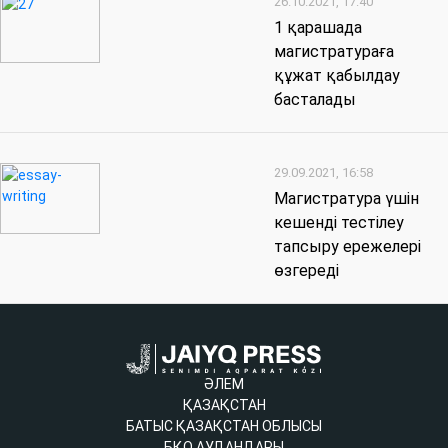
26.10.2021, 17:40
1 қарашада
магистратураға
құжат қабылдау
басталады
29.09.2021, 16:58
Магистратура үшін
кешенді тестілеу
тапсыру ережелері
өзгереді
ӘЛЕМ
ҚАЗАҚСТАН
БАТЫС ҚАЗАҚСТАН ОБЛЫСЫ
БҚО АУДАНДАРЫ