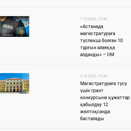
7.10.2024, 17:45
«Астанада
магистратураға
түспекші болған 10
тұрғын алаяққа
алданды» – ІІМ
5.12.2023, 17:45
Магистратураға түсу
үшін грант
конкурсына құжаттар
қабылдау 12
желтоқсанда
басталады