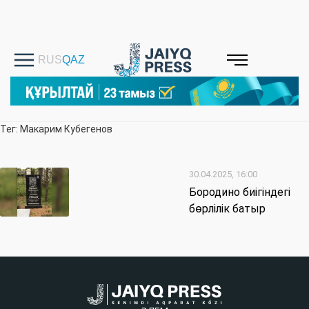
Тег: Макарим Кубегенов
30.04.2025, 16:00
Бородино биігіндегі
бөрлілік батыр