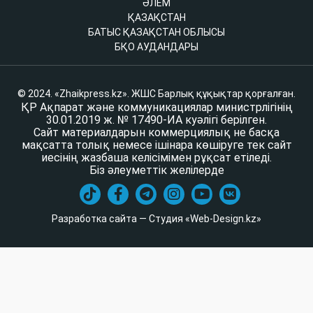
ӘЛЕМ
ҚАЗАҚСТАН
БАТЫС ҚАЗАҚСТАН ОБЛЫСЫ
БҚО АУДАНДАРЫ
© 2024. «Zhaikpress.kz». ЖШС Барлық құқықтар қорғалған.
ҚР Ақпарат және коммуникациялар министрлігінің
30.01.2019 ж. № 17490-ИА куәлігі берілген.
Сайт материалдарын коммерциялық не басқа
мақсатта толық немесе ішінара көшіруге тек сайт
иесінің жазбаша келісімімен рұқсат етіледі.
Біз әлеуметтік желілерде
Разработка сайта — Студия «Web-Design.kz»