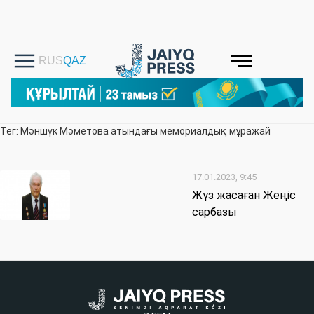
Тег: Мәншүк Мәметова атындағы мемориалдық мұражай
17.01.2023, 9:45
Жүз жасаған Жеңіс
сарбазы