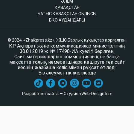
ӘЛЕМ
ҚАЗАҚСТАН
БАТЫС ҚАЗАҚСТАН ОБЛЫСЫ
БҚО АУДАНДАРЫ
© 2024. «Zhaikpress.kz». ЖШС Барлық құқықтар қорғалған.
ҚР Ақпарат және коммуникациялар министрлігінің
30.01.2019 ж. № 17490-ИА куәлігі берілген.
Сайт материалдарын коммерциялық не басқа
мақсатта толық немесе ішінара көшіруге тек сайт
иесінің жазбаша келісімімен рұқсат етіледі.
Біз әлеуметтік желілерде
Разработка сайта — Студия «Web-Design.kz»