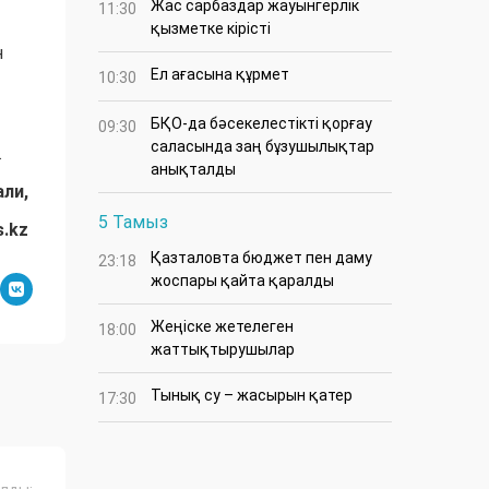
Жас сарбаздар жауынгерлік
11:30
қызметке кірісті
н
Ел ағасына құрмет
10:30
БҚО-да бәсекелестікті қорғау
09:30
саласында заң бұзушылықтар
.
анықталды
али,
5 Тамыз
s.kz
Қазталовта бюджет пен даму
23:18
жоспары қайта қаралды
Жеңіске жетелеген
18:00
жаттықтырушылар
Тынық су – жасырын қатер
17:30