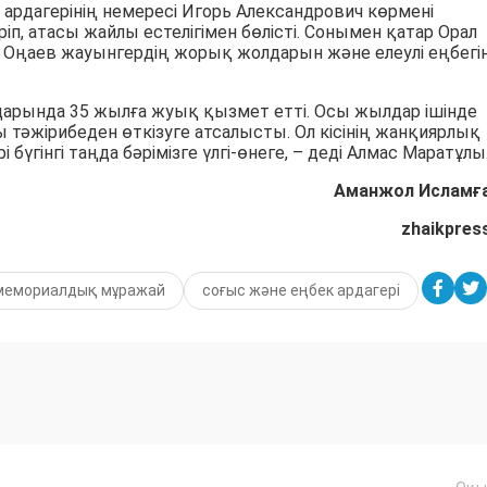
 ардагерінің немересі Игорь Александрович көрмені
, атасы жайлы естелігімен бөлісті. Сонымен қатар Орал
Оңаев жауынгердің жорық жолдарын және елеулі еңбегі
арында 35 жылға жуық қызмет етті. Осы жылдар ішінде
тәжірибеден өткізуге атсалысты. Ол кісінің жанқиярлық
 бүгінгі таңда бәрімізге үлгі-өнеге, – деді Алмас Маратұлы
Аманжол Исламғ
zhaikpres
мемориалдық мұражай
соғыс және еңбек ардагері