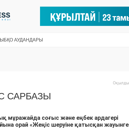
СЫ
БҚО АУДАНДАРЫ
Оқылды:
С САРБАЗЫ
қ мұражайда соғыс және еңбек ардагері
йына орай «Жеңіс шеруіне қатысқан жауынге