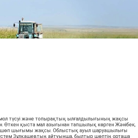
мол түсуі және топырақтың ылғалдылығының жақсы
н. Өткен қыста мал азығынан тапшылық көрген Жәнібек,
да шөп шығымы жақсы. Облыстық ауыл шаруашылығы
стем Зұлқашевтың айтуынша, былтыр шөптің орташа