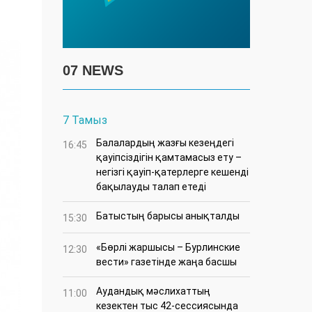
07 NEWS
7 Тамыз
Балалардың жазғы кезеңдегі
16:45
қауіпсіздігін қамтамасыз ету –
негізгі қауіп-қатерлерге кешенді
бақылауды талап етеді
Батыстың барысы анықталды
15:30
«Бөрлі жаршысы – Бурлинские
12:30
вести» газетінде жаңа басшы
Аудандық мәслихаттың
11:00
кезектен тыс 42-сессиясында