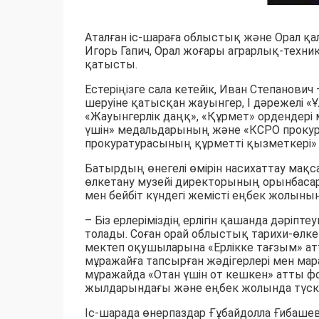
Аталған іс-шараға облыстық және Орал қа
Игорь Гапич, Орал жоғары аграрлық-техни
қатысты.
Естеріңізге сала кетейік, Иван Степанов
шеруіне қатысқан жауынгер, І дәрежелі «
«Жауынгерлік даңқ», «Құрмет» ордендері ме
үшін» медальдарының және «КСРО прокур
прокуратурасының құрметті қызметкері» т
Батырдың өнегелі өмірін насихаттау ма
өлкетану музейі директорының орынбасар
мен бейбіт күндегі жемісті еңбек жолының б
– Біз ерлеріміздің ерлігін қашанда дәріпт
толады. Соған орай облыстық тарихи-өлке
мектеп оқушыларына «Ерлікке тағзым» атт
мұражайға тапсырған жәдігерлері мен мара
мұражайда «Отан үшін от кешкен» атты фо
жылдарындағы және еңбек жолында түскен 
Іс-шарада өнерпаздар Ғұбайдолла Ғибаше