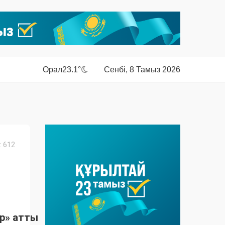
Орал
23.1°
Сенбі, 8 Тамыз 2026
 612
р» атты