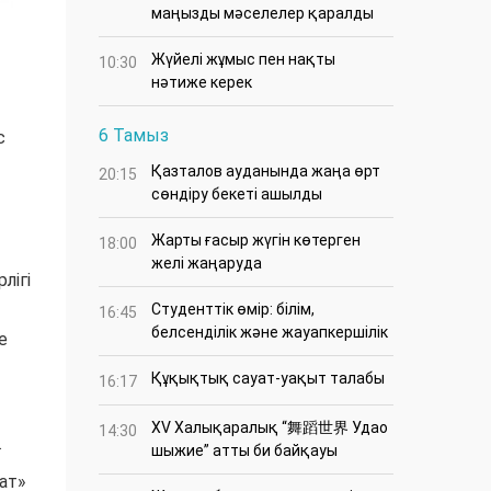
маңызды мәселелер қаралды
Жүйелі жұмыс пен нақты
10:30
нәтиже керек
6 Тамыз
с
Қазталов ауданында жаңа өрт
20:15
сөндіру бекеті ашылды
Жарты ғасыр жүгін көтерген
18:00
желі жаңаруда
лігі
Студенттік өмір: білім,
16:45
белсенділік және жауапкершілік
е
Құқықтық сауат-уақыт талабы
16:17
XV Халықаралық “舞蹈世界 Удао
14:30
.
шыжие” атты би байқауы
ат»