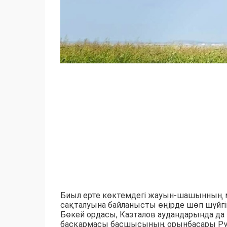
Биыл ерте көктемдегі жауын-шашынның 
сақталуына байланысты өңірде шөп шүйгі
Бөкей ордасы, Казталов аудандарында 
басқармасы басшысының орынбасары Рү