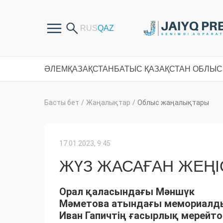
ӘЛЕМ
ҚАЗАҚСТАН
БАТЫС ҚАЗАҚСТАН ОБЛЫ
Басты бет
/
Жаңалықтар
/
Облыс жаңалықтары
17.01.2023, 9:45
ЖҮЗ ЖАСАҒАН ЖЕҢІ
Орал қаласындағы Мәншүк
Мәметова атындағы мемориалды
Иван Гапичтің ғасырлық мерейто