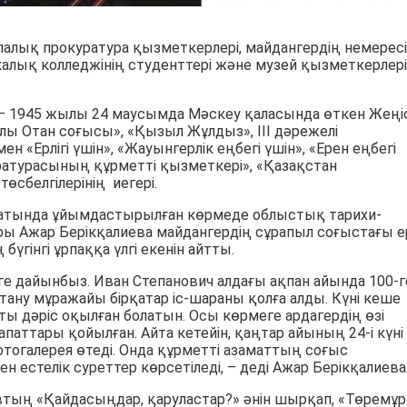
лалық прокуратура қызметкерлері, майдангердің немересі
калық колледжінің студенттері және музей қызметкерлері
ич – 1945 жылы 24 маусымда Мәскеу қаласында өткен Жеңі
Ұлы Отан соғысы», «Қызыл Жұлдыз», ІІІ дәрежелі
н «Ерлігі үшін», «Жауынгерлік еңбегі үшін», «Ерен еңбегі
атурасының құрметті қызметкері», «Қазақстан
өсбелгілерінің иегері.
қсатында ұйымдастырылған көрмеде облыстық тарихи-
ы Ажар Берікқалиева майдангердің сұрапыл соғыстағы ер
үгінгі ұрпаққа үлгі екенін айтты.
еуге дайынбыз. Иван Степанович алдағы ақпан айында 100-г
тану мұражайы бірқатар іс-шараны қолға алды. Күні кеше
ы дәріс оқылған болатын. Осы көрмеге ардагердің өзі
паттары қойылған. Айта кетейін, қаңтар айының 24-і күні
тогалерея өтеді. Онда құрметті азаматтың соғыс
естелік суреттер көрсетіледі, – деді Ажар Берікқалиева
втың «Қайдасыңдар, қаруластар?» әнін шырқап, «Төремұр