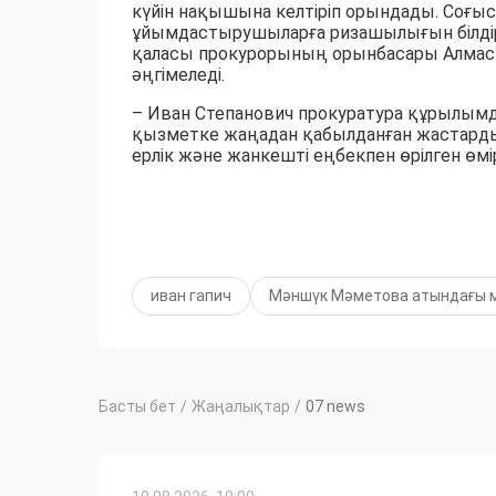
күйін нақышына келтіріп орындады. Соғыс
ұйымдастырушыларға ризашылығын білдіріп
қаласы прокурорының орынбасары Алмас 
әңгімеледі.
– Иван Степанович прокуратура құрылымд
қызметке жаңадан қабылданған жастарды 
ерлік және жанкешті еңбекпен өрілген өмірі
иван гапич
Мәншүк Мәметова атындағы 
Басты бет
/
Жаңалықтар
/
07 news