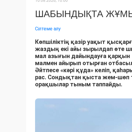
10.08.2026, 10:00
ШАБЫНДЫҚТА ЖҰМЫ
Сілтеме алу
Көпшіліктің қазір уақыт қысқарғ
жаздың екі айы зырылдап өте 
мал азығын дайындауға қарқын 
малмен айырып отырған отбасыла
Әйтпесе «кәрі құда» келіп, қаһ
рас. Сондықтан қыста жем-шөп 
орақшылар тыным таппайды.