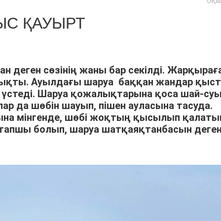
Оқы
С ҚАУЫРТ
ан деген сөзінің жаны бар секілді. Жарқырағ
шықты. Ауылдағы шаруа баққан жандар қыс
үстеді. Шаруа қожалықтарына қоса шай-су
р да шөбін шауып, пішен ауласына тасуда.
арына мінгенде, шөбі жоқтың қысылып қалат
тапшы болып, шаруа шатқаяқтанбасын деге