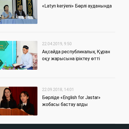
«Latyn kerýeni» Бөрлі ауданында
22.04.2019, 9:50
Ақсайда республикалық Құран
оқу жарысына іріктеу өтті
22.09.2018, 14:01
Бөрліде «English for Jastar»
жобасы бастау алды