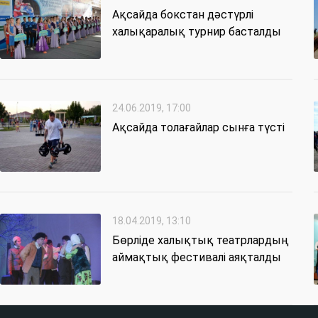
Ақсайда бокстан дәстүрлі
халықаралық турнир басталды
24.06.2019, 17:00
Ақсайда толағайлар сынға түсті
18.04.2019, 13:10
Бөрліде халықтық театрлардың
аймақтық фестивалі аяқталды