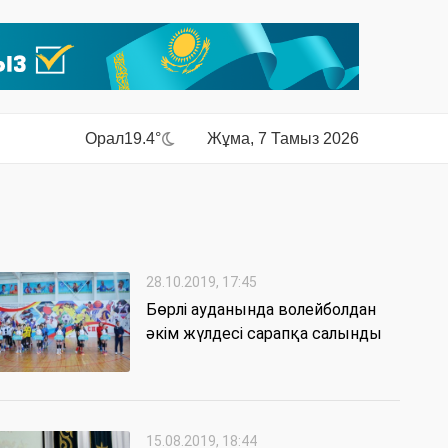
Орал
19.4°
Жұма, 7 Тамыз 2026
28.10.2019, 17:45
Бөрлі ауданында волейболдан
әкім жүлдесі сарапқа салынды
15.08.2019, 18:44