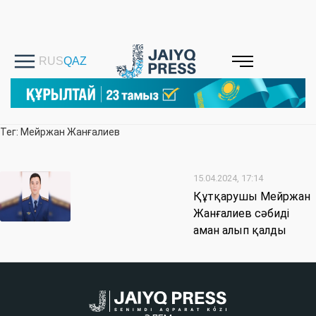
Тег: Мейржан Жанғалиев
15.04.2024, 17:14
Құтқарушы Мейржан
Жанғалиев сәбиді
аман алып қалды