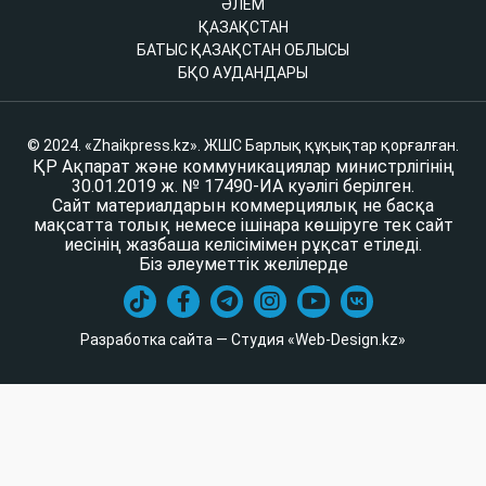
ӘЛЕМ
ҚАЗАҚСТАН
БАТЫС ҚАЗАҚСТАН ОБЛЫСЫ
БҚО АУДАНДАРЫ
© 2024. «Zhaikpress.kz». ЖШС Барлық құқықтар қорғалған.
ҚР Ақпарат және коммуникациялар министрлігінің
30.01.2019 ж. № 17490-ИА куәлігі берілген.
Сайт материалдарын коммерциялық не басқа
мақсатта толық немесе ішінара көшіруге тек сайт
иесінің жазбаша келісімімен рұқсат етіледі.
Біз әлеуметтік желілерде
Разработка сайта — Студия «Web-Design.kz»