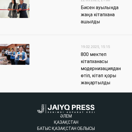
Бисен ауылында
жаңа кітапхана
ашылды
19.02.2025, 15:15
800 мектеп
кітапханасы
модернизациядан
өтіп, кітап қоры
жаңартылды
ӘЛЕМ
ҚАЗАҚСТАН
БАТЫС ҚАЗАҚСТАН ОБЛЫСЫ