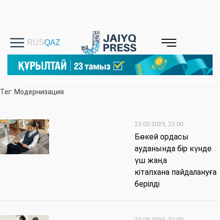
Тег: Модернизация
23.05.2025, 23:00
Бөкей ордасы
ауданында бір күнде
үш жаңа
кітапхана пайдалануға
берілді
22.05.2025, 21:00